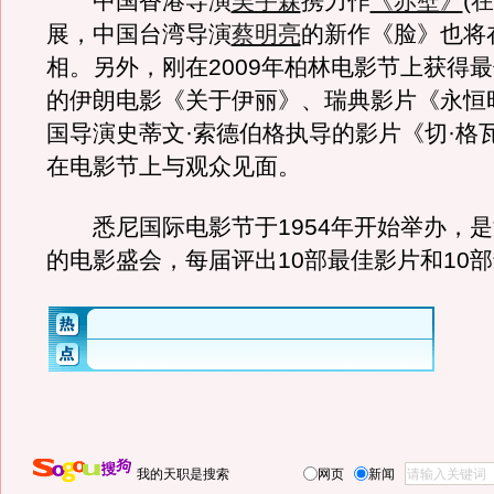
中国香港导演
吴宇森
携力作
《赤壁》
(
在
展，中国台湾导演
蔡明亮
的新作《脸》也将
相。另外，刚在2009年柏林电影节上获得
的伊朗电影《关于伊丽》、瑞典影片《永恒
国导演史蒂文·索德伯格执导的影片《切·格
在电影节上与观众见面。
悉尼国际电影节于1954年开始举办，是
的电影盛会，每届评出10部最佳影片和10
我的天职是搜索
网页
新闻