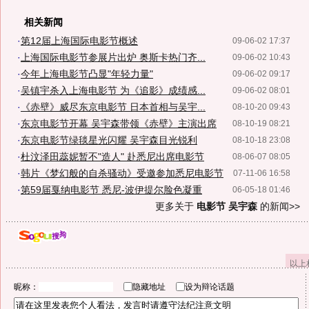
相关新闻
·
第12届上海国际电影节概述
09-06-02 17:37
·
上海国际电影节参展片出炉 奥斯卡热门齐...
09-06-02 10:43
·
今年上海电影节凸显"年轻力量"
09-06-02 09:17
·
吴镇宇杀入上海电影节 为《追影》成绩感...
09-06-02 08:01
·
《赤壁》威尽东京电影节 日本首相与吴宇...
08-10-20 09:43
·
东京电影节开幕 吴宇森带领《赤壁》主演出席
08-10-19 08:21
·
东京电影节绿毯星光闪耀 吴宇森目光锐利
08-10-18 23:08
·
杜汶泽田蕊妮暂不"造人" 赴悉尼出席电影节
08-06-07 08:05
·
韩片《梦幻般的自杀骚动》受邀参加悉尼电影节
07-11-06 16:58
·
第59届戛纳电影节 悉尼-波伊提尔脸色凝重
06-05-18 01:46
更多关于
电影节 吴宇森
的新闻>>
以上
昵称：
隐藏地址
设为辩论话题