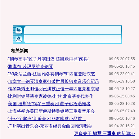
相关新闻
·
"钢琴高手"甄子丹演田汉 陈凯歌再导"阅兵"
09-05-20 07:55
·
雅库布-茨玛罗维克钢琴
09-05-26 16:45
·
"印象法兰西-法国雅各宾钢琴节"四度登陆东艺
09-05-22 09:41
·
加拿大一钢琴演奏家打破世最长独奏音乐会纪录
09-05-19 16:58
·
钢琴新秀王羽佳羽已满技正佳一年四度亮相京城
09-05-18 10:27
·
比利时钢琴演奏家彼德-利兹 北京演奏代表作
09-05-15 08:45
·
美国"纽斯德"钢琴三重奏团 曲子献给遇难者
08-05-28 10:28
·
上海将举办美国新伊斯特曼钢琴三重奏音乐会
06-06-05 07:49
·
“十亿个掌声”音乐会 邓丽君幽默小品首...
09-05-10 10:46
·
广州演出音乐会-邓丽君经典金曲回顾演唱会
09-04-30 16:21
更多关于
钢琴 三重奏
的新闻>>