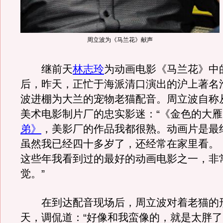
周立波为《马兰花》献声
继前天
林志玲
为动画电影《马兰花》中
后，昨天，正忙于海派清口演出的沪上著名
波进棚为大兰的宠物老猫配音。周立波自称
美术电影制片厂的忠实影迷：“《金色的大
弟》
，美影厂的作品我都很熟。动画片是最
虽然我已经四十多岁了，还经常在家里看。
这些年我看到过的最好的动画电影之一，非
觉。”
在到达配音现场后，周立波对着老猫的
天，调侃道：“好像和我蛮像的，就是太胖了