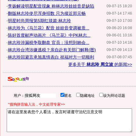
·
李扬解读明星配音现象 称林志玲娃娃音是缺陷
09-07-15 18:20
·
翻版林志玲使尽浑身招数 只为接近郑元畅
09-07-14 17:46
·
明星时尚周报第5期红毯篇:林志玲
09-07-10 17:00
·
林志玲为《马兰花》配音 娃娃音变调被质...
09-06-20 16:08
·
陈好首度献声动画片 《马兰花》中PK林志...
09-06-01 10:16
·
林志玲涉漏税争取翻盘 官员：没想到她会...
09-07-10 14:16
·
林志玲台湾涉嫌逃税？亲自赴有关部门解释(图)
09-07-09 14:13
·
林志玲回避言承旭真情表白 祝福对方一切顺利
09-07-08 07:45
更多关于
林志玲 周立波
的新闻>>
用户：
匿名
隐藏地址
设为辩论话题
*搜狗拼音输入法，中文处理专家>>