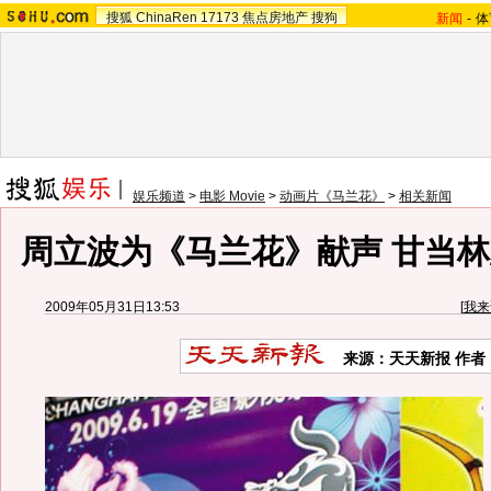
搜狐
ChinaRen
17173
焦点房地产
搜狗
新闻
-
体
娱乐频道
>
电影 Movie
>
动画片《马兰花》
>
相关新闻
周立波为《马兰花》献声 甘当林
2009年05月31日13:53
[
我来
来源：
天天新报
作者