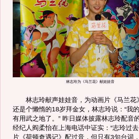
林志玲为《马兰花》献娃娃音
林志玲献声娃娃音，为动画片《马兰花
还是个懒惰的18岁拜金女，林志玲说：“我
有用武之地了。” 昨日媒体披露林志玲配音
经纪人阎柔怡在上海电话中证实：“志玲过
片《荷顿奇遇记》配过音，但只有3句台词