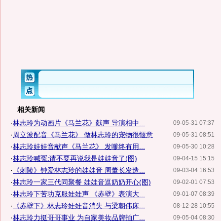
相关新闻
·
林志玲为动画片《马兰花》献声 导演相中...
09-05-31 07:37
·
周立波配音《马兰花》 做林志玲的宠物很惬意
09-05-31 08:51
·
林志玲娃娃音献声《马兰花》 发嗲终有用...
09-05-30 10:28
·
林志玲喊冤:请不要再说我是娃娃音了(图)
09-04-15 15:15
·
《刺陵》钟爱林志玲的娃娃音 周董长发造...
09-03-04 16:53
·
林志玲一家三代同聚餐 娃娃音逗奶奶开心(图)
09-02-01 07:53
·
林志玲下苦功克服娃娃声 《赤壁》表演大...
09-01-07 08:39
·
《赤壁下》林志玲娃娃音消失 与梁朝伟床...
08-12-28 10:55
·
林志玲力挺哥哥事业 为自家美妆品牌拍广...
09-05-04 08:30