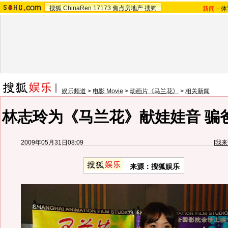
搜狐
ChinaRen
17173
焦点房地产
搜狗
新闻
-
体
娱乐频道
>
电影 Movie
>
动画片《马兰花》
>
相关新闻
林志玲为《马兰花》献娃娃音 骗
2009年05月31日08:09
[
我来
来源：
搜狐娱乐