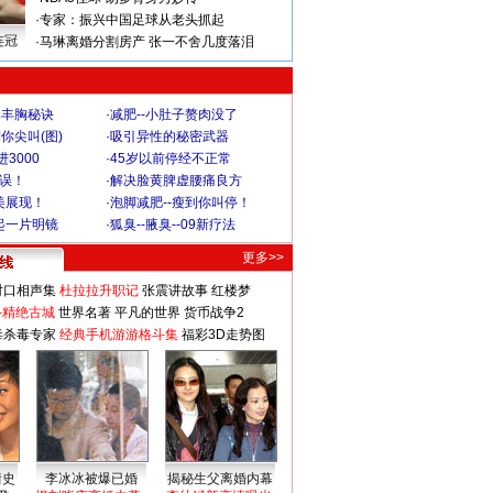
·
专家：振兴中国足球从老头抓起
连冠
·
马琳离婚分割房产 张一不舍几度落泪
爆丰胸秘诀
·
减肥--小肚子赘肉没了
你尖叫(图)
·
吸引异性的秘密武器
3000
·
45岁以前停经不正常
不误！
·
解决脸黄脾虚腰痛良方
美展现！
·
泡脚减肥--瘦到你叫停！
起一片明镜
·
狐臭--腋臭--09新疗法
更多>>
对口相声集
杜拉拉升职记
张震讲故事
红楼梦
-精绝古城
世界名著
平凡的世界
货币战争2
毒杀毒专家
经典手机游游格斗集
福彩3D走势图
情史
李冰冰被爆已婚
揭秘生父离婚内幕