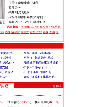
·
王雪洋
|
魔镜魔镜告诉我
·
童瑶
|
跑~~
·
高菲
|
时光飞逝啊
·
宋祖德
|
祖德新年教授“骂”的艺
·
李颖
|
2007.2.26哈尔滨半日游(
曝光
热点标签：
刘德华
冯小刚
蔡少芬
快乐男声
大s
选秀
范冰冰
张柏芝
苏醒
郑钧
春晚
李湘
搞
你尖叫(图)
·
狐臭--腋臭--全球揭秘！
毁了后半生
·
更年期--卵巢早衰--绝经
--怎么办？
·
涵盖健康要闻健康生活导航
明星支招
·
口臭--口臭--拜拜了!
罩杯升级魔法
·
10平米小店 月赚20万
-怎么办？
·
老公--烟戒不了排排毒吧
说 吧
更多>>
5)
李宇春吧
(104510)
快乐男声吧
(68574)