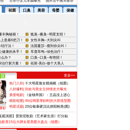
密照
王菲小女儿李嫣曝光
酒井法子痛哭谢罪
更多>>
热门八卦
|
十大明星脸女模揭晓（组图）
八卦爆料
|
刘欢与美女主持情史大曝光
第壹电影
|
《金钱帝国》：王晶没上进心
精彩组图
|
46位明星孕妇时的大胆造型图
明星话题
|
20位银幕硬汉比拼阳刚美(图)
撞衫
狐观演团】普契尼歌剧《艺术家生涯》打分贴
电影里15位大牌女星美图大盘点（组图）