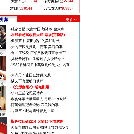
刘德华吧
(69854)
东方神起吧
(65744)
婚姻吧
(78544)
37℃女人吧
(6985)
视 频
更多>>
·
独家首播:大秦帝国
范冰冰-金大班
·
在线看超高收视大戏:
蜗居(完整版)
·
倔强萝卜
麦田
媳妇的美好时代
·
大内密探灵灵狗
倪萍-美丽的事
·
台儿庄战役 日军尸体装满百余卡车
声》
·
揭秘希特勒一生躲过多少次暗杀？
·
1982香港回归中英谈判鲜为人知内幕
·
宋丹丹：张国立活得太累
·
满文军有望明日获释
曝光
·
《变形金刚2》送电影票！
·
李湘王岳伦恩爱待产
·
黎姿怀孕大肚照曝光 月用30万安胎
·
阿娇懒理冠希返港:不关我的事
·
古巨基：我与霆锋都是一哥
不断
·
斯科拉狂砍22分 火箭104-79灰熊
·
火箭弃将赴欧淘金 扣篮王转战俄罗斯
·
NBA5佳球-朗多背身秀妙传