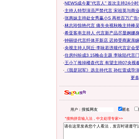
·
NEWS成今夏"代言人" 首次主持24小
·
主持人特型演员严禁代言 宋祖英与商业广
·
张惠妹主持处女秀赢小S 再抢百万广告代
·
林志玲惊艳代言 痛失央视秋晚主持棒吴佩
·
希亚客串主持人 代言新产品尽显婀娜身
·
钟丽缇代言纤体开新店 迟帅受商家亲
·
央视主持人阿丘:李咏若违规代言定会
·
住房纠纷成3.15晚会主题 李咏陷代言
·
王小丫推掉楼盘代言 有望主持07央视春
·
《我是冠军》选主持代言 孙红雷成导
更
用户：
匿名
*搜狗拼音输入法，中文处理专家>>