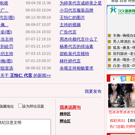
新版“西游”绝
时电视
为婷美代言成婷美之星
09-04-28 11:36
...
小贝代言服装品牌
09-03-03 16:04
言(图)
王怡仁的图片
08-12-30 08:16
...
主持的视频
08-09-07 10:07
姿(图)
广告代言
08-03-24 16:02
睐当主持
周杰伦都代言什么了
07-07-12 16:10
受到处罚
杨希代言的排油素
07-03-21 14:07
门仍主持
碧欧泉代言模特
07-03-15 10:22
晚(图)
林叶婷代言
07-01-23 09:37
演组首选
央视主持相貌要求
06-08-02 18:38
多关于
王怡仁 代言
的新闻>>
我要发布
隐藏地址
设为辩论话题
我来说两句
范冰冰李冰冰大
精华区
戏剧演出
|
【搜
辩论区
热门连载
|
刘烨