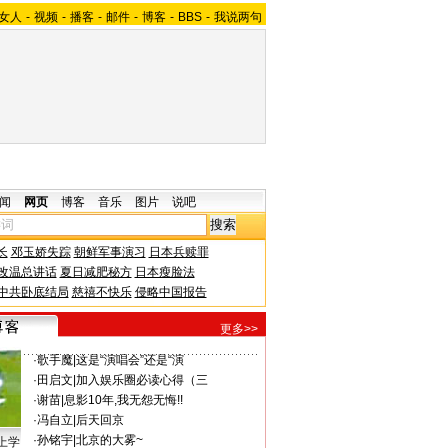
女人
-
视频
-
播客
-
邮件
-
博客
-
BBS
-
我说两句
闻
网页
博客
音乐
图片
说吧
长
邓玉娇失踪
朝鲜军事演习
日本兵赎罪
改温总讲话
夏日减肥秘方
日本瘦脸法
中共卧底结局
慈禧不快乐
侵略中国报告
更多>>
·
歌手魔
|
这是“演唱会”还是“演
·
田启文
|
加入娱乐圈必读心得（三
·
谢苗
|
息影10年,我无怨无悔!!
·
冯自立
|
后天回京
·
孙铭宇
|
北京的大雾~
上学