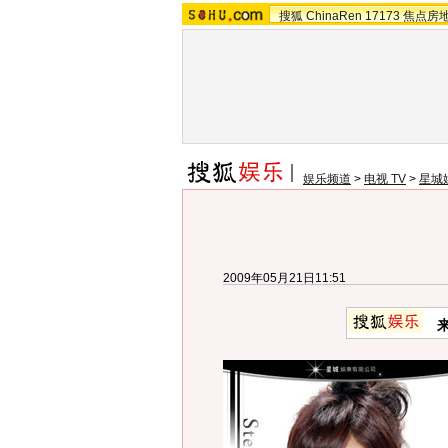
搜狐
ChinaRen
17173
焦点房
娱乐频道
>
电视 TV
>
星城
2009年05月21日11:51