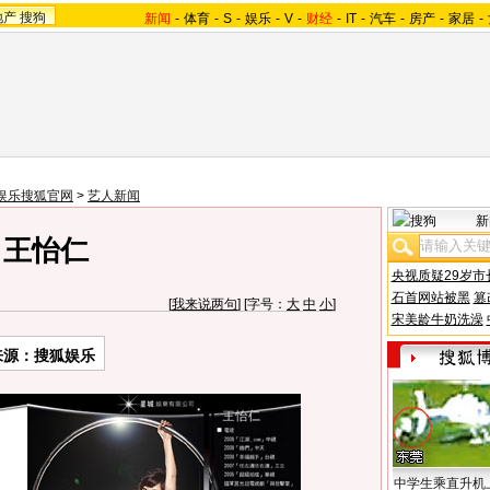
地产
搜狗
新闻
-
体育
-
S
-
娱乐
-
V
-
财经
-
IT
-
汽车
-
房产
-
家居
-
娱乐搜狐官网
>
艺人新闻
新
王怡仁
央视质疑29岁市
石首网站被黑
篡
[
我来说两句
] [字号：
大
中
小
]
宋美龄牛奶洗澡
来源：
搜狐娱乐
中学生乘直升机