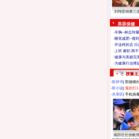
刘翔亚锦赛三
美容保健
·
丰胸--林志玲
·
睡觉减肥--瘦到
·
开这样的店 日进
·
上班 兼职 两
·
健康与美丽完
·
为健康行业撑
·
听评书
|
郭德纲
·
听小说
|
鬼吹灯1
·
共享区
|
手机病
揭田壮壮徐帆