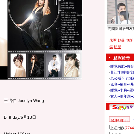
高圆圆同居男友
朱军
赵薇
电影
笑
明星
精彩推荐
·
睡觉减肥--瘦到
·
莫让“打呼噜”
·
老公戒不了烟酒
·
狐臭--腋臭--
·
睡觉--丰胸--
·
女人--更年期-
怡仁 Jocelyn Wang
irthday/6月13日
说 吧 排 行
上证指数
(7744