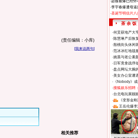
·
赵薇被爆已经怀
·
李宇春爆遭母逼
·
圣诞节明信片八
茶 余 饭
·
何炅获地产大亨
·
陈慧琳产后恢复
(责任编辑：小库)
·
殷桃街头休闲装
[
我来说两句
]
·
范冰冰红地毯
·
姚晨与老公素
·
日军竟拿战俘
·
盘点网坛大腕
·
美女办公室遭
·
《Nobody》
·
搜狐娱乐招聘
·
台北电玩展靓丽S
·
《变形金刚
·
王岳伦爆李
相关推荐