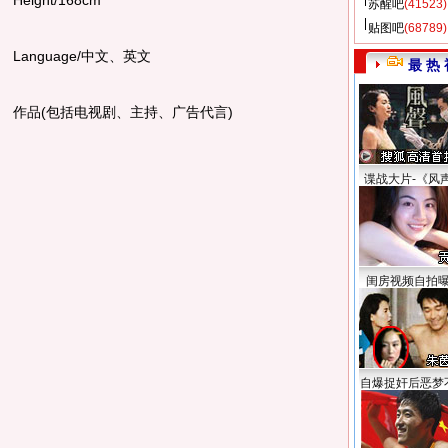
eight/168cm
苏醒吧
(41523)
贴图吧
(68789)
anguage/中文、英文
最 热 
品(包括电视剧、主持、广告代言)
谍战大片-《风
闺房视频自拍
自爆捉奸后恶梦