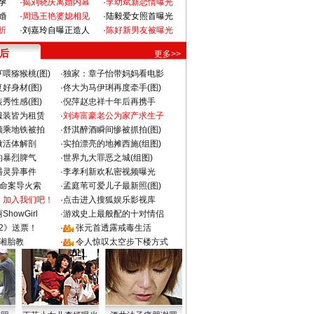
孕
·
揭刘晓庆离婚内幕
·
李幼斌新恋情曝光
婚
·
周迅王艳婆媳相见
·
陆毅爱女照首曝光
折
·
刘嘉玲自曝正造人
·
陈好新男友被曝光
 后
更多>>
喂猕猴桃(图)
·
独家：章子怡带妈妈看电影
好身材(图)
·
佟大为马伊琍再度牵手(图)
秀性感(图)
·
倪萍赵忠祥十年后再携手
服装皆为租赁
·
刘涛富豪老公为家产求生子
颜乘地铁被拍
·
舒淇醉酒瞬间惨被抓拍(图)
做活体解剖
·
实拍漂亮的地摊西施(组图)
的暴烈脾气
·
世界九大罪恶之城(组图)
遇灵异事件
·
李孝利新欢私密视频曝光
成命案导火索
·
孟庭苇可爱儿子最新照(图)
：加入我们吧！
·
点击进入搜狐娱乐影视库
howGirl
·
游戏史上最般配的十对情侣
2》送票！
·
张元首透露戒毒生活
湘胎教
·
令人惊叹太空步下楼方式