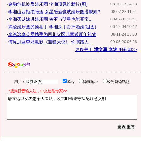
·
金融危机波及娱乐圈 李湘顶风推新片(图)
08-10-17 14:33
·
李湘山西拒绝陪酒 女星陪酒也成娱乐圈潜规则?
08-07-28 11:21
·
李湘否认妹进娱乐圈 称不当明星也能开宝...
08-07-01 18:41
·
揭秘娱乐圈的操盘手 李湘亲手炒掉婚姻(组图)
06-12-04 10:42
·
李冰冰李英爱携手为四川灾区儿童送新年礼物
08-11-24 13:00
·
何炅加盟李湘电影《熊猫大侠》 饰演路人...
09-05-20 06:06
更多关于
满文军 李湘
的新闻>>
用户：
匿名
隐藏地址
设为辩论话题
*搜狗拼音输入法，中文处理专家>>