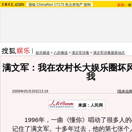
搜狐
ChinaRen
17173
焦点房地产
搜狗
新闻
-
体
娱乐频道
>
八卦频道
>
满文军涉毒
>
满文军涉毒最新动态
满文军：我在农村长大娱乐圈坏
我
2009年05月20日13:16
[
我来说
来源：
人民网
1996年，一曲《懂你》唱动了很多人的
记住了满文军。十多年过去，他的第七张个