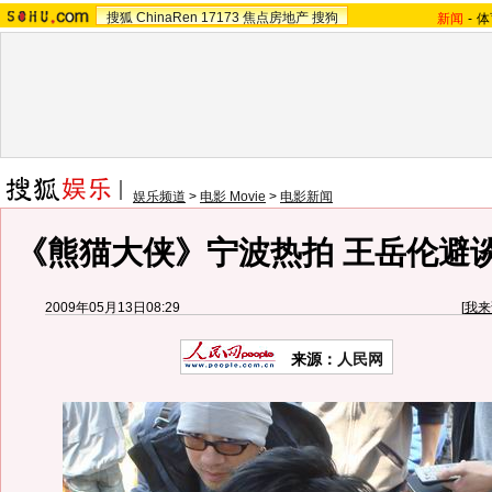
搜狐
ChinaRen
17173
焦点房地产
搜狗
新闻
-
体
娱乐频道
>
电影 Movie
>
电影新闻
《熊猫大侠》宁波热拍 王岳伦避
2009年05月13日08:29
[
我来
来源：
人民网