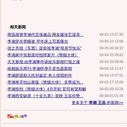
相关新闻
·
周迅接替李湘代言保健品 网友爆张艺谋亲...
09-05-13 07:39
·
李湘穿吊带睡裙 早年床上写真曝光
09-05-10 13:08
·
张之亮借《车票》提前祝李湘"母亲节快乐"
09-05-06 08:32
·
李湘家中安胎遥控指挥新片《熊猫大侠》
09-04-25 09:42
·
天天新报:由李湘事件谈娱乐新闻打假之难
09-04-20 09:48
·
南都娱乐周刊:李湘怀孕不是负面新闻
09-04-16 12:47
·
李湘辟谣胎儿性别鉴定:有人借我炒作
09-04-14 07:51
·
李湘将开拍山寨版《熊猫大侠》 吴尊或为...
09-02-17 15:06
·
李湘投拍《熊猫大侠》4月开机 官司有望和解
09-02-09 10:28
·
李湘西安缺席《十全九美》首映 王岳伦赞...
08-08-01 01:49
更多关于
李湘 王岳
的新闻>>