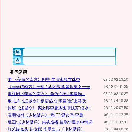
相关新闻
·
图:《美丽的南方》剧照 主演李曼在戏中
08-12-02 13:10
·
《美丽的南方》开机 "谋女郎"李曼担纲女一号
08-12-02 11:35
·
电视剧《美丽的南方》 角色介绍--李曼饰...
08-12-02 10:27
·
献礼片《江城令》横店热拍 李曼"爱"上马跃
08-11-24 15:38
·
探班《江城令》 谋女郎李曼胸围演技齐"缩水"
08-11-20 07:50
·
崔鹏领衔《少林僧兵》 暴打""谋女郎"李曼
08-11-11 13:35
·
组图:《少林僧兵》央视热播 崔鹏李曼水中情深
08-11-10 15:11
·
张艺谋点头"谋女郎"李曼出击《少林僧兵》
08-11-04 08:26