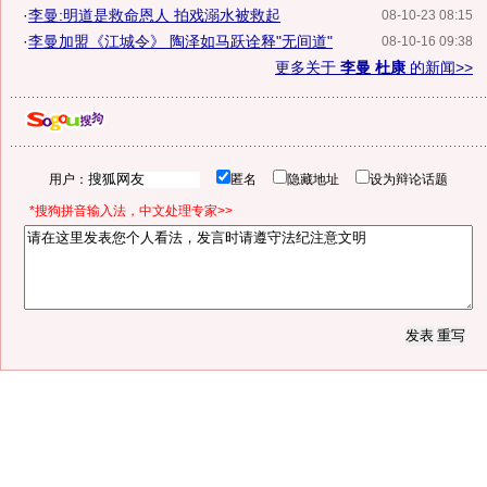
·
李曼:明道是救命恩人 拍戏溺水被救起
08-10-23 08:15
·
李曼加盟《江城令》 陶泽如马跃诠释"无间道"
08-10-16 09:38
更多关于
李曼 杜康
的新闻>>
用户：
匿名
隐藏地址
设为辩论话题
*搜狗拼音输入法，中文处理专家>>