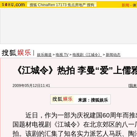
搜狐
ChinaRen
17173
焦点房地产
搜狗
新闻
-
体
娱乐频道
>
电视 TV
>
电视剧《江城令》
>
新闻动态
《江城令》热拍 李曼“爱”上儒
2009年05月12日11:41
[
我来
来源：
搜狐娱乐
近日，作为一部为庆祝建国60周年而推
国题材电视剧《江城令》在北京郊区的八一
拍。该剧的汇集了知名实力派艺人马跃、陶