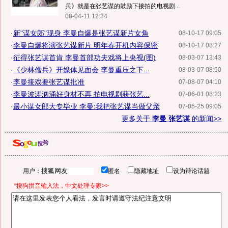
兵》就是在张艺谋的鼓励下接拍的电视剧...
08-04-11 12:34
·
新"谋女郎"现身 李曼自爆是张艺谋新片女角
08-10-17 09:05
·
李曼自爆将演张艺谋新片 明年春开机内容保密
08-10-17 08:27
·
征得张艺谋首肯 李曼首部功夫戏将上央视(图)
08-03-07 13:43
·
《少林僧兵》开媒体见面会 李曼重压之下...
08-03-07 08:50
·
李曼接戏要张艺谋批准
07-08-07 04:10
·
李曼波涛汹涌好身材不再 拍电视剧获张艺...
07-06-01 08:23
·
最小谋女郎大专毕业 李曼:我把张艺谋当做父亲
07-05-25 09:05
更多关于
李曼 张艺谋
的新闻>>
用户：
匿名
隐藏地址
设为辩论话题
*搜狗拼音输入法，中文处理专家>>