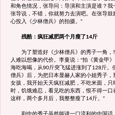
和角色情况，张导问：导演和主演是谁？我
张导说，不错，你就努力去演吧。在张导鼓
心投入《少林僧兵》的拍摄。”
残酷：疯狂减肥两个月瘦了14斤
为了塑造好《少林僧兵》的秀子一角，
人难以想像的代价。李曼说：“拍《黄金甲
海吃海喝，从90斤突飞猛进涨到了128斤。
僧兵》后，为把日本显赫人家的小姐秀子，
女孩，我开始天天疯狂减肥，不吃米面，只
时，饥饿难忍，看见吃的东西，恨不得一口
这样，两个多月后，我整整瘦了14斤。”
剧中的秀子虽然能讲一口流利的中国话