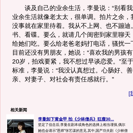
谈及自己的业余生活，李曼说：“别看我才
业余生活就像老太太，很单调。拍片之余，
没事就在家里待着。我从不上网、也不蹦迪
书、看碟。要么，就请几个闺密到家里聊天
给她们吃。要么给老爸老妈打电话，骚扰一
目前还没有男朋友，她说：“喜欢我的男孩
20岁，拍戏要紧，我不想过早谈恋爱。”至
标准，李曼说：“我没认真想过。心肠好、
亲、对妻子、对社会有责任感就行。”
[
相关新闻
李曼卸下黄金甲 拍《少林僧兵》狂瘦30...
坚定了信念后,李曼在剧本或角色的选择上相当谨慎,偶尔
她也会请示"恩师"张艺谋的意见.其中,国产功夫剧《少林僧