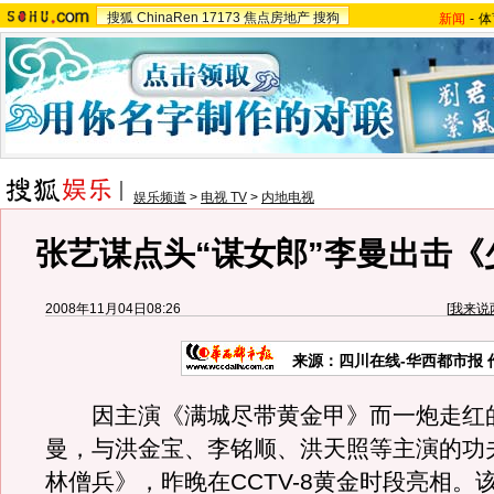
搜狐
ChinaRen
17173
焦点房地产
搜狗
新闻
-
体
娱乐频道
>
电视 TV
>
内地电视
张艺谋点头“谋女郎”李曼出击《
2008年11月04日08:26
[
我来说
来源：四川在线-华西都市报 
因主演《满城尽带黄金甲》而一炮走红的
曼，与洪金宝、李铭顺、洪天照等主演的功
林僧兵》，昨晚在CCTV-8黄金时段亮相。