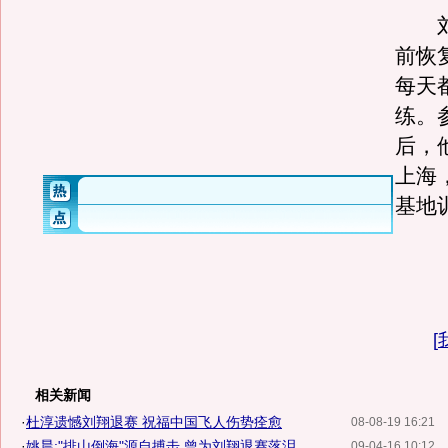
刘
前恢
每天
练。
后，
上海
基地
[
相关新闻
·
杜淳遗憾刘翔退赛 祝福中国飞人伤势痊愈
08-08-19 16:21
·
姚晨:"排山倒海"源自搏击 曾为刘翔退赛落泪
09-04-16 10:12