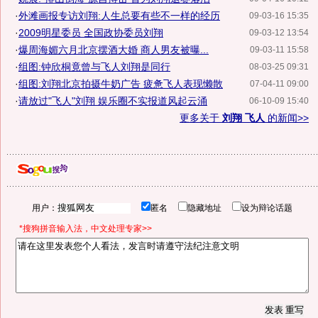
·
外滩画报专访刘翔:人生总要有些不一样的经历
09-03-16 15:35
·
2009明星委员 全国政协委员刘翔
09-03-12 13:54
·
爆周海媚六月北京摆酒大婚 商人男友被曝...
09-03-11 15:58
·
组图:钟欣桐竟曾与飞人刘翔是同行
08-03-25 09:31
·
组图:刘翔北京拍摄牛奶广告 疲惫飞人表现懒散
07-04-11 09:00
·
请放过"飞人"刘翔 娱乐圈不实报道风起云涌
06-10-09 15:40
更多关于
刘翔 飞人
的新闻>>
用户：
匿名
隐藏地址
设为辩论话题
*搜狗拼音输入法，中文处理专家>>