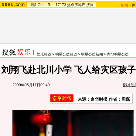
搜狐
ChinaRen
17173
焦点房地产
搜狗
新闻
-
体
娱乐频道
>
明星公益频道
>
明星公益新闻
>
内地明星公益
刘翔飞赴北川小学 飞人给灾区孩子
2009年05月11日09:49
[
我来说
来源：
京华时报
作者：周磊