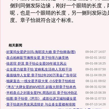
侧到同侧发际边缘，刚好一个眼睛的长度，
呢，也是一个眼睛的长度，另一侧到发际边
度。章子怡就符合这个标准。
相关新闻
·
好莱坞女星萨尔玛-海耶克大婚 章子怡捧场(图)
09-04-27 14:07
·
盘点柏林影节擒熊女星 章子怡等六姝竞艳
09-02-01 16:02
·
徐若瑄 舒淇 章子怡众女星09年谁主风云
09-01-08 16:25
·
众女星力挺章子怡 皆称私生活他人无权干涉
09-01-08 07:50
·
最值钱华人女星:章子怡2年200万美金广告夺冠
08-11-04 09:29
·
独家直击:一线女星齐获大奖 小S变章子怡粉丝
08-11-01 09:02
·
"考古"大牌女星的MV经历 赵薇大胆章子怡本色
08-08-31 02:56
·
半程盘点之封面女星PK:周迅封后 章子怡冲劲足
08-08-15 06:39
·
组图:章子怡登《芭莎》 成首位进卫城拍摄女星
08-08-11 07:53
·
章子怡老外男友风流情史 与众多女星都有绯闻
08-07-13 14:26