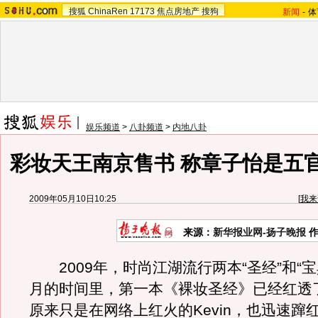
搜狐
ChinaRen
17173
焦点房地产
搜狗
新闻
-
体
娱乐频道
>
八卦频道
>
内地八卦
彩妆天王南京售书 称章子怡是五
2009年05月10日10:25
[
我来
来源：
新华报业网-扬子晚报
作
2009年，时尚江湖流行两本“圣经”和“宝
月的时间里，第一本《裸妆圣经》已经红透
原来只是在网络上红火的Kevin，也迅速蹿