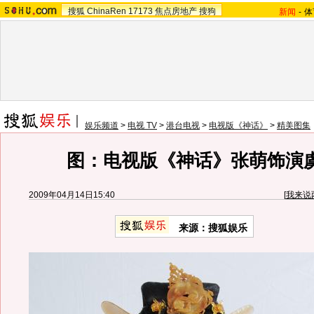
搜狐
ChinaRen
17173
焦点房地产
搜狗
新闻
-
体
娱乐频道
>
电视 TV
>
港台电视
>
电视版《神话》
>
精美图集
图：电视版《神话》张萌饰演虞
2009年04月14日15:40
[
我来说
来源：
搜狐娱乐