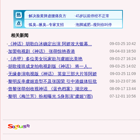
相关新闻
·
《神话》胡歌白冰确定出演 阿娇攻大银幕...
09-03-25 10:42
·
加盟电视剧《神话》 张萌惊艳香港
09-04-03 18:50
·
《赤壁》多位美女玩家欲与虞姬比美艳
09-03-27 16:24
·
胡歌接班成龙拍电视剧版《神话》 将一人...
09-03-25 14:02
·
无缘参演电视版《神话》 英皇三部大片等阿娇
09-03-25 11:09
·
黎明反串虞姬造型不及张国荣 引中港媒体狂批
08-10-23 07:36
·
曾黎张萌创收视神话 《蓝色档案》湖北收...
08-09-17 13:44
·
黎明《梅兰芳》扮相曝光 S身形演"虞姬"(图)
07-12-01 10:56