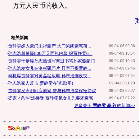
万元人民币的收入。
[
相关新闻
·
贾静雯嫁入豪门未得豪产 大门紧闭豪宅落...
09-04-06 09:36
·
孙志浩舅舅爆500万见面礼内幕 揭贾静雯6...
09-04-09 10:54
·
贾静雯干爹爆孙志浩也写悔过书骂孙家假豪门
09-04-09 10:43
·
孙志浩发女儿在洛杉矶照片 只字不提贾静...
09-04-09 09:46
·
司机爆贾静雯对黄磊猛放电 孙志浩连夜突...
09-04-09 07:54
·
孙志浩家人反击:贾静雯在说谎(图)
09-04-08 11:20
·
贾静雯发声明回应质疑 曾与孙志浩签保密协议
09-04-08 09:07
·
婆家"4条件"难接受 贾静雯见女儿先要还豪宅
09-04-07 07:22
更多关于
贾静雯 豪宅
的新闻>>