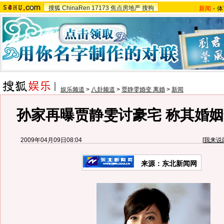
搜狐
ChinaRen
17173
焦点房地产
搜狗
新闻
-
体
娱乐频道
>
八卦频道
>
贾静雯婚变 离婚
>
新闻
孙家再曝贾静雯讨豪宅 称其婚姻
2009年04月09日08:04
[
我来说
来源：东北新闻网