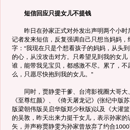
短信回应只提女儿不提钱
昨日在孙家正式对外发出声明两个小时
记者发来短信，反复强调自己只想当妈妈，
字：“我现在只是个想看孩子的妈妈，从头
的心，从没攻击对方。只希望见到我的女儿
谁，能带我见宝贝，都感激不尽。累了，不
么，只愿尽快抱到我的女儿。”
同时，贾静雯干爹、台湾影视圈大哥大
《至尊红颜》、《倚天屠龙记》(张纪中版
版梁朝伟版吴启华版郑少秋版)以及《大灌
的吴敦，昨天出来力挺干女儿，表示孙家的
矢，并声称贾静雯为孙家曾放弃了约合1000万