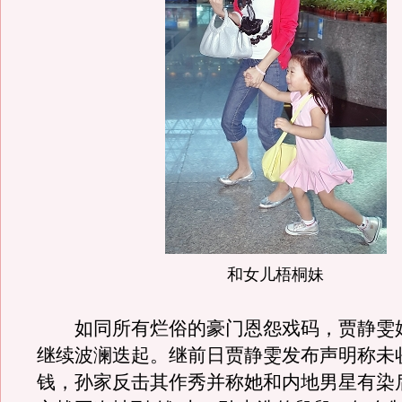
和女儿梧桐妹
如同所有烂俗的豪门恩怨戏码，贾静雯
继续波澜迭起。继前日贾静雯发布声明称未
钱，孙家反击其作秀并称她和内地男星有染