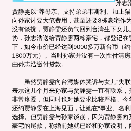
孙志
贾静雯以“养母亲、支持弟弟韦斯利、加上猫
向孙家讨要大笔费用，甚至还要3栋豪宅作
没有谈拢，贾静雯还负气回到台湾生下女儿
协，孙志浩送给贾静雯两栋豪宅，都登记在
下，如今市价已经达到9000多万新台币（
1800万元）。当时孙家并没有一次性付清
由孙志浩缴付贷款。
虽然贾静雯向台湾媒体哭诉与女儿“失联
表示这几个月来孙家与贾静雯一直有联系，
非常疼爱，但同时也对她要求比较严格。今
还约贾静雯在上海见面，让她在“事业、名利
选择。但贾静雯与孙家谈崩，因为贾静雯向
豪宅的尾款，称婚前她就已经和孙家说明，