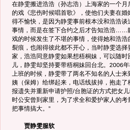
在静雯搬进浩浩（孙志浩）上海家的一个月
的戏《悲伤时候唱首歌》，使他们夫妻在婚
得不愉快，是因为静雯事前根本没和浩浩谈
事情，而是在签下合约之后才告知浩浩……
戏的时候发生了不堪的事情，使得她和浩浩
裂痕，也闹得彼此都不开心，当时静雯选择
家，浩浩同意静雯如果想梧桐妹，可以随时
儿，静雯却坚持要带梧桐妹回台北。2006年
上班的时候，静雯带了两名不知名的人士来
姨（保姆）给绑起来，电话线拔掉，抱走了
报遗失并重新申请护照/台胞证的方式把女
时公安曾到家里，为了求全和爱护家人的考
把事情搞大。”
贾静雯服软