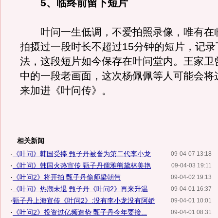
5、临终前留下短片
叶问一生低调，不爱拍照录像，唯有在
拍摄过一段时长不超过15分钟的短片，记录
法，这段短片如今保存在叶问堂内。王家卫
中的一段老画面，这次杨佩佩等人可能会将
来加进《叶问传》。
相关新闻
·
《叶问》韩国受捧 甄子丹被誉为第二代李小龙
09-04-07 13:18
·
《叶问》韩国火热宣传 甄子丹儒雅熊黛林美艳
09-04-03 19:11
·
《叶问2》将开拍 甄子丹偷师梁朝伟
09-04-02 19:13
·
《叶问》热潮未退 甄子丹《叶问2》再来升温
09-04-01 16:37
·
甄子丹上海宣传《叶问2》:没有李小龙没有阿娇
09-04-01 10:01
·
《叶问2》投资过亿频造势 甄子丹今年要接...
09-04-01 08:31