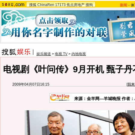
搜狐
ChinaRen
17173
焦点房地产
搜狗
新闻
-
体
娱乐频道
>
电视 TV
>
内地电视
电视剧《叶问传》9月开机 甄子丹
2009年04月07日16:15
[
我来
来源：金羊网—羊城晚报 作者：