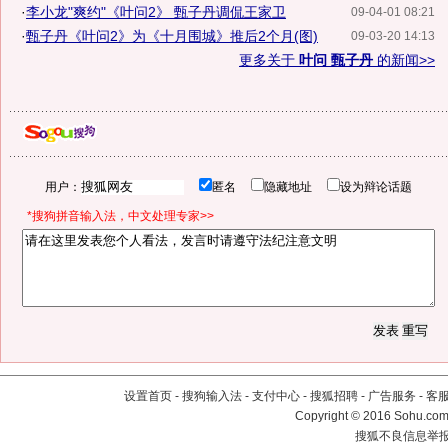
·
李小龙"爽约"《叶问2》 甄子丹调侃王家卫
09-04-01 08:21
·
甄子丹《叶问2》为《十月围城》推后2个月(图)
09-03-20 14:13
更多关于
叶问 甄子丹
的新闻>>
用户：
匿名
隐藏地址
设为辩论话题
*搜狗拼音输入法，中文处理专家>>
设置首页
-
搜狗输入法
-
支付中心
-
搜狐招聘
-
广告服务
-
客
Copyright
©
2016 Sohu.com 
搜狐不良信息举