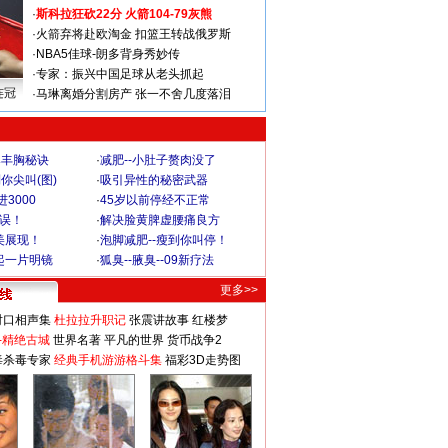
·
斯科拉狂砍22分 火箭104-79灰熊
·
火箭弃将赴欧淘金 扣篮王转战俄罗斯
·
NBA5佳球-朗多背身秀妙传
·
专家：振兴中国足球从老头抓起
连冠
·
马琳离婚分割房产 张一不舍几度落泪
爆丰胸秘诀
·
减肥--小肚子赘肉没了
你尖叫(图)
·
吸引异性的秘密武器
3000
·
45岁以前停经不正常
不误！
·
解决脸黄脾虚腰痛良方
美展现！
·
泡脚减肥--瘦到你叫停！
起一片明镜
·
狐臭--腋臭--09新疗法
更多>>
对口相声集
杜拉拉升职记
张震讲故事
红楼梦
-精绝古城
世界名著
平凡的世界
货币战争2
毒杀毒专家
经典手机游游格斗集
福彩3D走势图