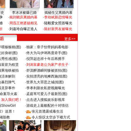
情史
李冰冰被爆已婚
揭秘生父离婚内幕
孕
·
揭刘晓庆离婚内幕
·
李幼斌新恋情曝光
婚
·
周迅王艳婆媳相见
·
陆毅爱女照首曝光
折
·
刘嘉玲自曝正造人
·
陈好新男友被曝光
 后
更多>>
喂猕猴桃(图)
·
独家：章子怡带妈妈看电影
好身材(图)
·
佟大为马伊琍再度牵手(图)
秀性感(图)
·
倪萍赵忠祥十年后再携手
服装皆为租赁
·
刘涛富豪老公为家产求生子
颜乘地铁被拍
·
舒淇醉酒瞬间惨被抓拍(图)
做活体解剖
·
实拍漂亮的地摊西施(组图)
的暴烈脾气
·
世界九大罪恶之城(组图)
遇灵异事件
·
李孝利新欢私密视频曝光
成命案导火索
·
孟庭苇可爱儿子最新照(图)
：加入我们吧！
·
点击进入搜狐娱乐影视库
howGirl
·
游戏史上最般配的十对情侣
2》送票！
·
张元首透露戒毒生活
湘胎教
·
令人惊叹太空步下楼方式