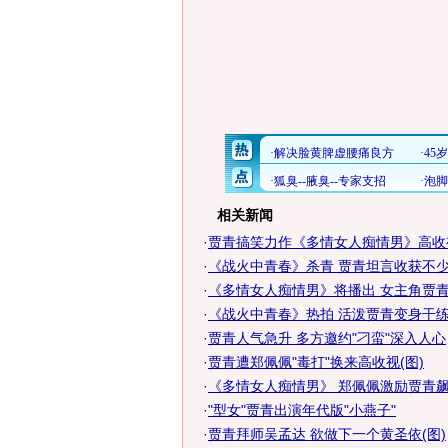
相关新闻
·
贾青搞笑力作《多情女人痴情男》高收
·
《战火中青春》杀青 贾青坦言收获不少
·
《多情女人痴情男》将播出 女主角贾
·
《战火中青春》热拍 活泼贾青变身干
·
贾青人气急升 多方邀约"刁蛮"深入人心
·
贾青遭郑佩佩"毒打"换来高收视(图)
·
《多情女人痴情男》 郑佩佩激励贾青飙
·
"型女"贾青出演年代版"小燕子"
·
贾青拜师吴孟达 欲做下一个黄圣依(图)