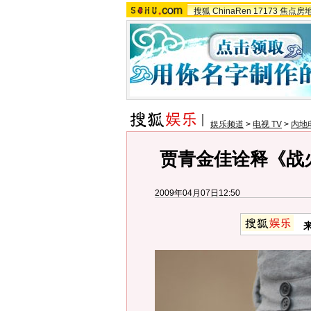
搜狐
ChinaRen
17173
焦点房
娱乐频道
>
电视 TV
>
内地
贾青金佳诠释《战
2009年04月07日12:50