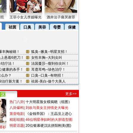
密照
王菲小女儿李嫣曝光
酒井法子痛哭谢罪
更多>>
热门八卦
|
十大明星脸女模揭晓（组图）
八卦爆料
|
刘欢与美女主持情史大曝光
第壹电影
|
《金钱帝国》：王晶没上进心
精彩组图
|
46位明星孕妇时的大胆造型图
明星话题
|
20位银幕硬汉比拼阳刚美(图)
撞衫