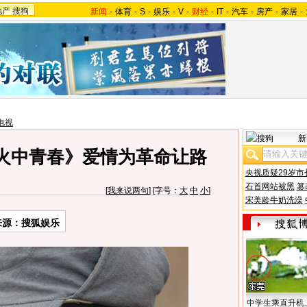
地产
搜狗
新闻
-
体育
-
S
-
娱乐
-
V
-
财经
-
IT
-
汽车
-
房产
-
家居
-
电视
新
火中青春》爱情为革命让路
央视质疑29岁市
石首网站被黑
篡
[
我来说两句
] [字号：
大
中
小
]
宋美龄牛奶洗澡
来源：搜狐娱乐
中学生乘直升机