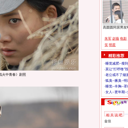
高圆圆同居男友
朱军
赵薇
电影
笑
明星
精彩推荐
·
睡觉减肥--瘦到
·
莫让“打呼噜”
战火中青春》剧照
·
老公戒不了烟酒
·
狐臭--腋臭--
·
睡觉--丰胸--
·
女人--更年期-
相 关 说 吧
金佳