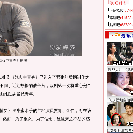
说 吧 排 行
上证指数
(7744
苏醒吧
(41523)
贴图吧
(68789)
最 热 
战火中青春》剧照
谍战大片-《风
礼剧《战火中青春》已进入了紧张的后期制作之
不同于近期热播的战争片，该剧第一次将重心完全
由此励志当代青年。
闺房视频自拍
男》里甜蜜牵手的年轻演员贾青、金佳，将在该
友。然而，为了报恩、为了信念，这段来之不易的感
自爆捉奸后恶梦