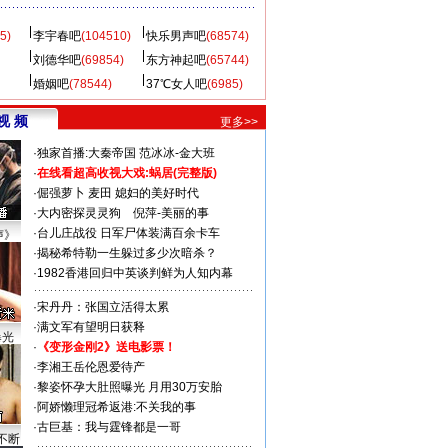
5)
李宇春吧
(104510)
快乐男声吧
(68574)
刘德华吧
(69854)
东方神起吧
(65744)
婚姻吧
(78544)
37℃女人吧
(6985)
视 频
更多>>
·
独家首播:大秦帝国
范冰冰-金大班
·
在线看超高收视大戏:
蜗居(完整版)
·
倔强萝卜
麦田
媳妇的美好时代
·
大内密探灵灵狗
倪萍-美丽的事
·
台儿庄战役 日军尸体装满百余卡车
声》
·
揭秘希特勒一生躲过多少次暗杀？
·
1982香港回归中英谈判鲜为人知内幕
·
宋丹丹：张国立活得太累
·
满文军有望明日获释
曝光
·
《变形金刚2》送电影票！
·
李湘王岳伦恩爱待产
·
黎姿怀孕大肚照曝光 月用30万安胎
·
阿娇懒理冠希返港:不关我的事
·
古巨基：我与霆锋都是一哥
不断