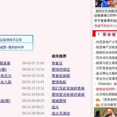
揭田壮壮徐帆
·
赵薇被爆已经怀
·
李宇春爆遭母逼
·
圣诞节明信片八
茶 余 饭
·
何炅获地产大亨
·
陈慧琳产后恢复
·
殷桃街头休闲装
相关推荐
·
范冰冰红地毯
视落幕
青春豆
·
姚晨与老公素
09-03-27 11:05
·
日军竟拿战俘
(图)
爱情恐惧症
09-03-17 15:14
·
盘点网坛大腕
青有压力
青春痘病因
09-03-10 15:26
·
美女办公室遭
练女八路
爱情电影
09-02-19 14:43
·
《Nobody》
我们无处安放的青春
09-02-13 15:12
·
搜狐娱乐招聘
爱情里没有谁对谁错
·
台北电玩展靓丽S
09-01-24 03:26
·
《变形金刚
戏(图)
艰难爱情
09-01-09 09:20
·
王岳伦爆李
战火
08-12-30 09:17
战火兄弟连
08-12-28 09:34