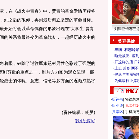
，在《战火中青春》中，贾青的革命爱情历程将
，到之后的敬仰，再到最后树立坚定的革命目标。
最开始将会以革命偶像的形象出现在“大学生”贾青
刘翔亚锦赛三
间的关系将最终变为革命战友，一起经历战火中的
美容保健
·
丰胸--林志玲
·
睡觉减肥--瘦到
·
开这样的店 日进
着眼，破除了过往军旅题材男性色彩过于强烈的
·
上班 兼职 两
是该剧剪辑的重点之一，制片方力图为观众呈现一部
·
健康与美丽完
轻战士的体魄、意志、信念等多方面的逐渐成熟将
·
为健康行业撑
·
听评书
|
郭德纲
·
听小说
|
鬼吹灯1
·
共享区
|
手机病
(责任编辑：杨昊)
[
我来说两句
]