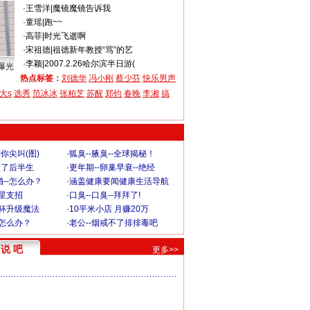
·
王雪洋
|
魔镜魔镜告诉我
·
童瑶
|
跑~~
·
高菲
|
时光飞逝啊
·
宋祖德
|
祖德新年教授“骂”的艺
·
李颖
|
2007.2.26哈尔滨半日游(
曝光
热点标签：
刘德华
冯小刚
蔡少芬
快乐男声
大s
选秀
范冰冰
张柏芝
苏醒
郑钧
春晚
李湘
搞
你尖叫(图)
·
狐臭--腋臭--全球揭秘！
毁了后半生
·
更年期--卵巢早衰--绝经
--怎么办？
·
涵盖健康要闻健康生活导航
明星支招
·
口臭--口臭--拜拜了!
罩杯升级魔法
·
10平米小店 月赚20万
-怎么办？
·
老公--烟戒不了排排毒吧
说 吧
更多>>