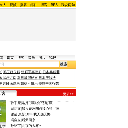
女人
-
视频
-
播客
-
邮件
-
博客
-
BBS
-
我说两句
闻
网页
博客
音乐
图片
说吧
长
邓玉娇失踪
朝鲜军事演习
日本兵赎罪
改温总讲话
夏日减肥秘方
日本瘦脸法
中共卧底结局
慈禧不快乐
侵略中国报告
更多>>
·
歌手魔
|
这是“演唱会”还是“演
·
田启文
|
加入娱乐圈必读心得（三
·
谢苗
|
息影10年,我无怨无悔!!
·
冯自立
|
后天回京
·
孙铭宇
|
北京的大雾~
上学