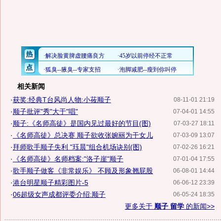
相关新闻
·
获奖:经典T台风尚人物:小莜顺子
08-11-01 21:19
·
顺子批评"秀"大于"唱"
07-04-01 14:55
·
顺子:《名师高徒》是国内见过最好的节目(图)
07-03-27 18:11
·
《名师高徒》总决赛 顺子欲收张婉丽为干女儿
07-03-09 13:07
·
拜师歌手顺子失利 "珏晨"组合机场诀别(图)
07-02-26 16:21
·
《名师高徒》名师档案:"洛子崖"顺子
07-01-04 17:55
·
歌手顺子做客《非常娱乐》 不顾及形象翘屁股
06-08-01 14:44
·
港台明星顺子精彩图片-5
06-06-12 23:39
·
06超级女声成都评委介绍:顺子
06-05-24 18:35
更多关于
顺子 留学
的新闻>>