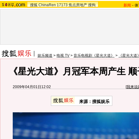
搜狐
ChinaRen
17173
焦点房地产
搜狗
新闻
-
体
娱乐频道
>
电视 TV
>
音乐电视剧《星光大道》
>
《星光大道
《星光大道》月冠军本周产生 顺
2009年04月01日12:02
[
我来说
来源：搜狐娱乐