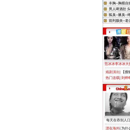
范冰冰李冰冰大
戏剧演出
|
【搜
热门连载
|
刘烨
每天在吞别人
漂在海外
|
为什