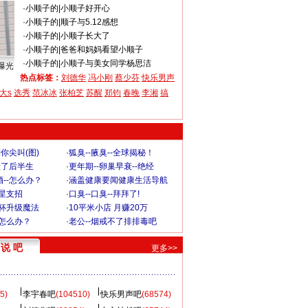
·
小顺子的
|
小顺子好开心
·
小顺子的
|
顺子与5.12感想
·
小顺子的
|
小顺子长大了
·
小顺子的
|
爸爸和妈妈看望小顺子
·
小顺子的
|
小顺子与美女同学杨思洁
曝光
热点标签：
刘德华
冯小刚
蔡少芬
快乐男声
大s
选秀
范冰冰
张柏芝
苏醒
郑钧
春晚
李湘
搞
你尖叫(图)
·
狐臭--腋臭--全球揭秘！
毁了后半生
·
更年期--卵巢早衰--绝经
--怎么办？
·
涵盖健康要闻健康生活导航
明星支招
·
口臭--口臭--拜拜了!
罩杯升级魔法
·
10平米小店 月赚20万
-怎么办？
·
老公--烟戒不了排排毒吧
说 吧
更多>>
5)
李宇春吧
(104510)
快乐男声吧
(68574)