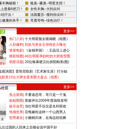
更多>>
热门八卦
|
十大明星脸女模揭晓（组图）
八卦爆料
|
刘欢与美女主持情史大曝光
第壹电影
|
《金钱帝国》：王晶没上进心
精彩组图
|
46位明星孕妇时的大胆造型图
明星话题
|
20位银幕硬汉比拼阳刚美(图)
撞衫
狐观演团】普契尼歌剧《艺术家生涯》打分贴
电影里15位大牌女星美图大盘点（组图）
更多>>
焦点新闻
|
不要迷恋哥，哥只是一个鬼
贴贴图图
|
英媒评出2009年度搞怪发明
娱乐旮旯
|
当红明星不仅仅是名利双收
情感世界
|
后悔嫁给这样一个山西男人
型男索女
|
小糖精归来，在海边轻轻舞
口水
么出过国的人回来之后都会说中国不好