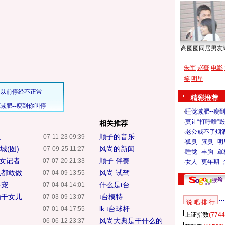
高圆圆同居男友
朱军
赵薇
电影
笑
明星
精彩推荐
·
睡觉减肥--瘦到
·
莫让“打呼噜”
相关推荐
·
老公戒不了烟酒
丑
顺子的音乐
07-11-23 09:39
·
狐臭--腋臭--
城(图)
风尚的新闻
07-09-25 11:27
·
睡觉--丰胸--
美女记者
顺子 伴奏
07-07-20 21:33
·
女人--更年期-
么都敢做
风尚 试驾
07-04-09 13:55
...
什么是t台
07-04-04 14:01
为干女儿
t台模特
07-03-09 13:07
说 吧 排 行
lk.t台球杆
07-01-04 17:55
上证指数
(7744
风尚大典是干什么的
06-06-12 23:37