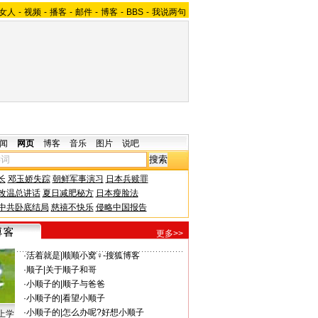
女人
-
视频
-
播客
-
邮件
-
博客
-
BBS
-
我说两句
闻
网页
博客
音乐
图片
说吧
长
邓玉娇失踪
朝鲜军事演习
日本兵赎罪
改温总讲话
夏日减肥秘方
日本瘦脸法
中共卧底结局
慈禧不快乐
侵略中国报告
更多>>
·
活着就是
|
顺顺小窝♀-搜狐博客
·
顺子
|
关于顺子和哥
·
小顺子的
|
顺子与爸爸
·
小顺子的
|
看望小顺子
·
小顺子的
|
怎么办呢?好想小顺子
上学