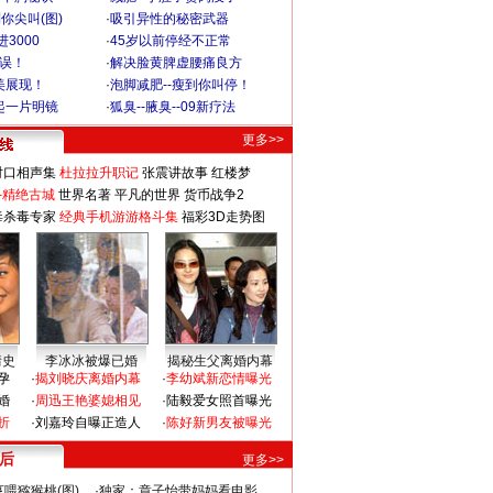
你尖叫(图)
·
吸引异性的秘密武器
3000
·
45岁以前停经不正常
不误！
·
解决脸黄脾虚腰痛良方
美展现！
·
泡脚减肥--瘦到你叫停！
起一片明镜
·
狐臭--腋臭--09新疗法
更多>>
对口相声集
杜拉拉升职记
张震讲故事
红楼梦
-精绝古城
世界名著
平凡的世界
货币战争2
毒杀毒专家
经典手机游游格斗集
福彩3D走势图
情史
李冰冰被爆已婚
揭秘生父离婚内幕
孕
·
揭刘晓庆离婚内幕
·
李幼斌新恋情曝光
婚
·
周迅王艳婆媳相见
·
陆毅爱女照首曝光
折
·
刘嘉玲自曝正造人
·
陈好新男友被曝光
 后
更多>>
喂猕猴桃(图)
·
独家：章子怡带妈妈看电影