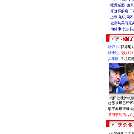
·
睡觉减肥--瘦到
·
开这样的店 日进
·
上班 兼职 两
·
健康与美丽完
·
为健康行业撑
·
听评书
|
郭德纲
·
听小说
|
鬼吹灯1
·
共享区
|
手机病
揭田壮壮徐帆
·
赵薇被爆已经怀
·
李宇春爆遭母逼
·
圣诞节明信片八
茶 余 饭
·
何炅获地产大亨