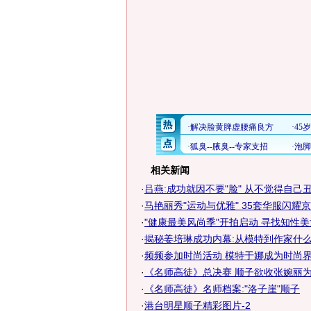
相关新闻
·
吕燕:成功就因不要"脸" 从不觉得自己
·
马艳丽秀"运动与优雅" 35套华服闪耀京
·
"健康最美风尚季"开拍启动 寻找知性
·
揭秘姜培琳成功内幕:从模特到作家什
·
频频参加时尚活动 模特于娜成为时尚界宠
·
《名师高徒》总决赛 顺子欲收张婉丽
·
《名师高徒》名师档案:"洛子崖"顺子
·
港台明星顺子精彩图片-2