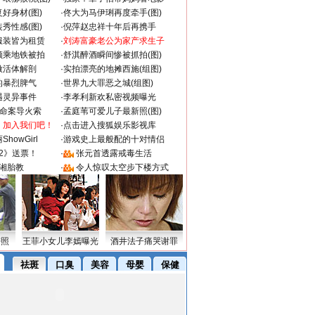
好身材(图)
·
佟大为马伊琍再度牵手(图)
秀性感(图)
·
倪萍赵忠祥十年后再携手
服装皆为租赁
·
刘涛富豪老公为家产求生子
颜乘地铁被拍
·
舒淇醉酒瞬间惨被抓拍(图)
做活体解剖
·
实拍漂亮的地摊西施(组图)
的暴烈脾气
·
世界九大罪恶之城(组图)
遇灵异事件
·
李孝利新欢私密视频曝光
成命案导火索
·
孟庭苇可爱儿子最新照(图)
：加入我们吧！
·
点击进入搜狐娱乐影视库
howGirl
·
游戏史上最般配的十对情侣
2》送票！
·
张元首透露戒毒生活
湘胎教
·
令人惊叹太空步下楼方式
密照
王菲小女儿李嫣曝光
酒井法子痛哭谢罪