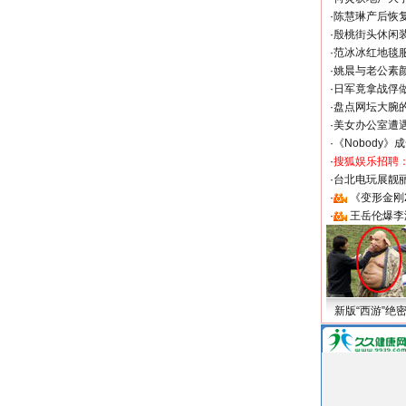
·
陈慧琳产后恢复
·
殷桃街头休闲装
·
范冰冰红地毯
·
姚晨与老公素
·
日军竟拿战俘
·
盘点网坛大腕
·
美女办公室遭
·
《Nobody》
·
搜狐娱乐招聘
·
台北电玩展靓丽S
·
《变形金刚
·
王岳伦爆李
新版“西游”绝