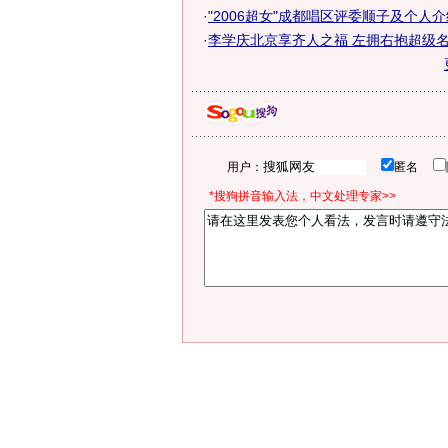
·
"2006超女"成都唱区评委顺子及个人介
·
李学庆北京享齐人之福 左拥右抱超级名
用户：
匿名
*搜狗拼音输入法，中文处理专家>>