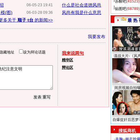
苏醒吧
(41523)
绍
什么是社会道德风尚
06-05-23 19:41
贴图吧
(68789)
模(图)
风尚有我是什么意思
06-03-28 09:36
更多关于
顺子 t台
的新闻>>
最 热 
我要发布
隐藏地址
设为辩论话题
我来说两句
谍战大片-《风
精华区
辩论区
闺房视频自拍
自爆捉奸后恶梦
搜狐商机
·
丰胸--林志玲