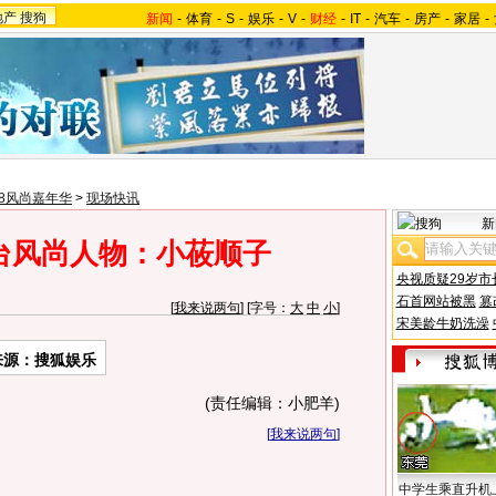
地产
搜狗
新闻
-
体育
-
S
-
娱乐
-
V
-
财经
-
IT
-
汽车
-
房产
-
家居
-
08风尚嘉年华
>
现场快讯
新
台风尚人物：小莜顺子
央视质疑29岁市
石首网站被黑
篡
[
我来说两句
] [字号：
大
中
小
]
宋美龄牛奶洗澡
来源：搜狐娱乐
(责任编辑：小肥羊)
[
我来说两句
]
中学生乘直升机