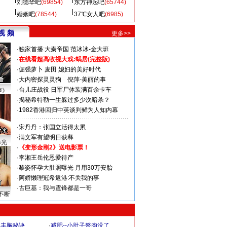
刘德华吧
(69854)
东方神起吧
(65744)
婚姻吧
(78544)
37℃女人吧
(6985)
视 频
更多>>
·
独家首播:大秦帝国
范冰冰-金大班
·
在线看超高收视大戏:
蜗居(完整版)
·
倔强萝卜
麦田
媳妇的美好时代
·
大内密探灵灵狗
倪萍-美丽的事
·
台儿庄战役 日军尸体装满百余卡车
声》
·
揭秘希特勒一生躲过多少次暗杀？
·
1982香港回归中英谈判鲜为人知内幕
·
宋丹丹：张国立活得太累
·
满文军有望明日获释
曝光
·
《变形金刚2》送电影票！
·
李湘王岳伦恩爱待产
·
黎姿怀孕大肚照曝光 月用30万安胎
·
阿娇懒理冠希返港:不关我的事
·
古巨基：我与霆锋都是一哥
不断
爆丰胸秘诀
·
减肥--小肚子赘肉没了