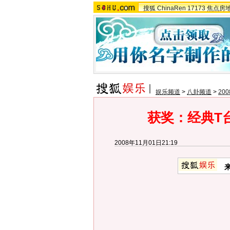
搜狐
ChinaRen
17173
焦点房
娱乐频道
>
八卦频道
>
20
获奖：经典T
2008年11月01日21:19