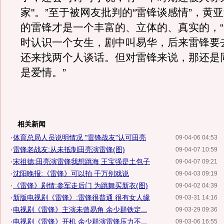
家"。”至于被网友批判的“雷锋谈感情”，黄
的雷锋才是一个丰富的、立体的、真实的，
时认识一个女生，剧中叫易华，后来雷锋要
还来找两个人谈话。但对雷锋来说，那还是
是爱情。”
相关新闻
·
体育总局人员说明情况 "雷锋战友"认可田亮
09-04-06 04:53
·
雷锋老战友:从未抵制田亮演雷锋(图)
09-04-07 10:59
·
宋祖德:田亮演雷锋我想跳海 王宝强是土包子
09-04-07 09:21
·
沈阳晚报:《雷锋》可以拍 千万别戏说
09-04-03 09:19
·
《雷锋》剧情:参军走后门 为跳舞买新衣(图)
09-04-02 04:39
·
新版电视剧《雷锋》:雷锋很普通 很有女人缘
09-03-31 14:16
·
电视剧《雷锋》主演未曾易角 余少群铁定...
09-03-29 09:36
·
电视剧《雷锋》开机 余少群演雷锋压力不...
09-03-06 16:55