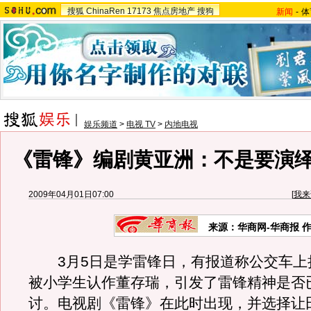
搜狐
ChinaRen
17173
焦点房地产
搜狗
新闻
-
体
娱乐频道
>
电视 TV
>
内地电视
《雷锋》编剧黄亚洲：不是要演
2009年04月01日07:00
[
我来
来源：华商网-华商报 
3月5日是学雷锋日，有报道称公交车上
被小学生认作董存瑞，引发了雷锋精神是否
讨。电视剧《雷锋》在此时出现，并选择让