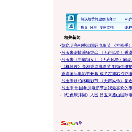
相关新闻
·
黄晓明亮相香港国际电影节 《神枪手
·
吕玉来深情演绎绝恋 《无声风铃》香港成
·
吕玉来《牛郎织女》《无声风铃》同现
·
《机器侠》亮相香港电影节 刘镇伟维
·
香港国际电影节开幕 成龙左拥右抱夺眼
·
吕玉来赴柏林电影节 《无声风铃》竞逐泰
·
吕玉来:出国参加电影节是我最喜欢的
·
《红色康拜因》入围 吕玉来釜山国际电影