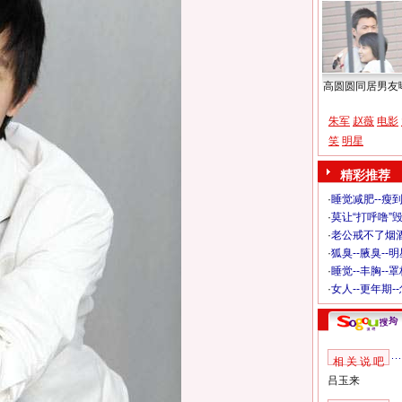
高圆圆同居男友
朱军
赵薇
电影
笑
明星
精彩推荐
·
睡觉减肥--瘦到
·
莫让“打呼噜”
·
老公戒不了烟酒
·
狐臭--腋臭--
·
睡觉--丰胸--
·
女人--更年期-
相 关 说 吧
吕玉来