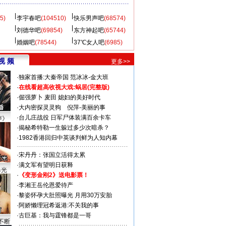
5)
李宇春吧
(104510)
快乐男声吧
(68574)
刘德华吧
(69854)
东方神起吧
(65744)
婚姻吧
(78544)
37℃女人吧
(6985)
视 频
更多>>
·
独家首播:大秦帝国
范冰冰-金大班
·
在线看超高收视大戏:
蜗居(完整版)
·
倔强萝卜
麦田
媳妇的美好时代
·
大内密探灵灵狗
倪萍-美丽的事
·
台儿庄战役 日军尸体装满百余卡车
声》
·
揭秘希特勒一生躲过多少次暗杀？
·
1982香港回归中英谈判鲜为人知内幕
·
宋丹丹：张国立活得太累
·
满文军有望明日获释
曝光
·
《变形金刚2》送电影票！
·
李湘王岳伦恩爱待产
·
黎姿怀孕大肚照曝光 月用30万安胎
·
阿娇懒理冠希返港:不关我的事
·
古巨基：我与霆锋都是一哥
不断