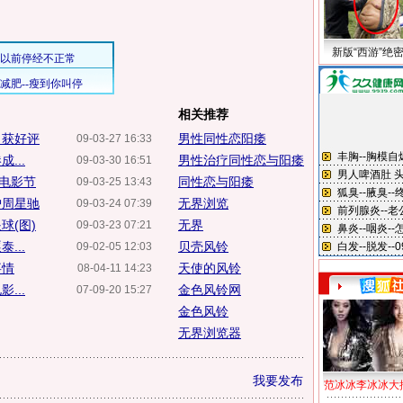
新版“西游”绝
相关推荐
》获好评
男性同性恋阳痿
09-03-27 16:33
...
男性治疗同性恋与阳痿
09-03-30 16:51
电影节
同性恋与阳痿
09-03-25 13:43
护周星驰
无界浏览
09-03-24 07:39
球(图)
无界
09-03-23 07:21
...
贝壳风铃
09-02-05 12:03
事情
天使的风铃
08-04-11 14:23
...
金色风铃网
07-09-20 15:27
金色风铃
无界浏览器
我要发布
范冰冰李冰冰大