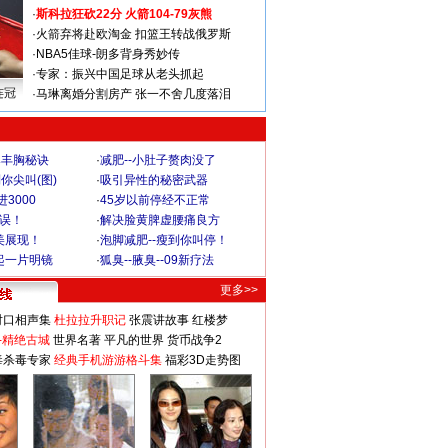
·
斯科拉狂砍22分 火箭104-79灰熊
·
火箭弃将赴欧淘金 扣篮王转战俄罗斯
·
NBA5佳球-朗多背身秀妙传
·
专家：振兴中国足球从老头抓起
连冠
·
马琳离婚分割房产 张一不舍几度落泪
爆丰胸秘诀
·
减肥--小肚子赘肉没了
你尖叫(图)
·
吸引异性的秘密武器
3000
·
45岁以前停经不正常
不误！
·
解决脸黄脾虚腰痛良方
美展现！
·
泡脚减肥--瘦到你叫停！
起一片明镜
·
狐臭--腋臭--09新疗法
更多>>
对口相声集
杜拉拉升职记
张震讲故事
红楼梦
-精绝古城
世界名著
平凡的世界
货币战争2
毒杀毒专家
经典手机游游格斗集
福彩3D走势图