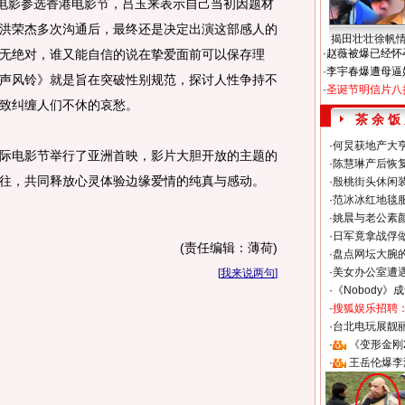
材电影参选香港电影节，吕玉来表示自己当初因题材
洪荣杰多次沟通后，最终还是决定出演这部感人的
揭田壮壮徐帆
无绝对，谁又能自信的说在挚爱面前可以保存理
·
赵薇被爆已经怀
·
李宇春爆遭母逼
声风铃》就是旨在突破性别规范，探讨人性争持不
·
圣诞节明信片八
致纠缠人们不休的哀愁。
茶 余 饭
·
何炅获地产大亨
电影节举行了亚洲首映，影片大胆开放的主题的
·
陈慧琳产后恢复
往，共同释放心灵体验边缘爱情的纯真与感动。
·
殷桃街头休闲装
·
范冰冰红地毯
·
姚晨与老公素
·
日军竟拿战俘
(责任编辑：薄荷)
·
盘点网坛大腕
·
美女办公室遭
[
我来说两句
]
·
《Nobody》
·
搜狐娱乐招聘
·
台北电玩展靓丽S
·
《变形金刚
·
王岳伦爆李