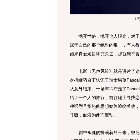
《
抛开世俗，抛开他人眼光，对于每
属于自己的那个绝对的唯一，有人得
如果真爱短暂终究失去，那就庆幸曾
电影《无声风铃》就是讲述了这样
次机缘巧合下认识了瑞士男孩Pasc
从意外结束。一场车祸夺走了Pasc
始了一个人的旅行，前往瑞士寻找恋
种强烈且炽热的思想始终缠绕着他，
呼吸，血液为此而流动。
剧中永健的扮演着吕玉来，曾凭