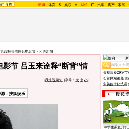
地产
搜狗
新闻
-
体育
-
S
-
娱乐
-
V
-
财经
-
IT
-
汽车
-
房产
-
家居
-
>
第33届香港国际电影节
>
相关新闻
新
影节 吕玉来诠释“断背”情
央视质疑29岁市
石首网站被黑
篡
[
我来说两句
] [字号：
大
中
小
]
宋美龄牛奶洗澡
来源：搜狐娱乐
中学生乘直升机