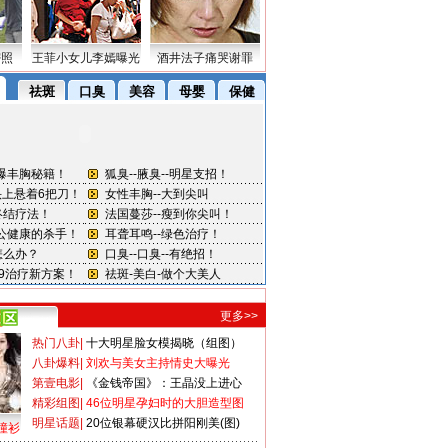
密照
王菲小女儿李嫣曝光
酒井法子痛哭谢罪
更多>>
热门八卦
|
十大明星脸女模揭晓（组图）
八卦爆料
|
刘欢与美女主持情史大曝光
第壹电影
|
《金钱帝国》：王晶没上进心
精彩组图
|
46位明星孕妇时的大胆造型图
明星话题
|
20位银幕硬汉比拼阳刚美(图)
撞衫