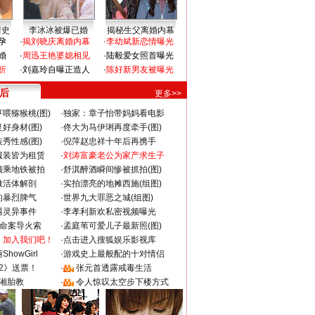
情史
李冰冰被爆已婚
揭秘生父离婚内幕
孕
·
揭刘晓庆离婚内幕
·
李幼斌新恋情曝光
婚
·
周迅王艳婆媳相见
·
陆毅爱女照首曝光
折
·
刘嘉玲自曝正造人
·
陈好新男友被曝光
 后
更多>>
喂猕猴桃(图)
·
独家：章子怡带妈妈看电影
好身材(图)
·
佟大为马伊琍再度牵手(图)
秀性感(图)
·
倪萍赵忠祥十年后再携手
服装皆为租赁
·
刘涛富豪老公为家产求生子
颜乘地铁被拍
·
舒淇醉酒瞬间惨被抓拍(图)
做活体解剖
·
实拍漂亮的地摊西施(组图)
的暴烈脾气
·
世界九大罪恶之城(组图)
遇灵异事件
·
李孝利新欢私密视频曝光
成命案导火索
·
孟庭苇可爱儿子最新照(图)
：加入我们吧！
·
点击进入搜狐娱乐影视库
howGirl
·
游戏史上最般配的十对情侣
2》送票！
·
张元首透露戒毒生活
湘胎教
·
令人惊叹太空步下楼方式