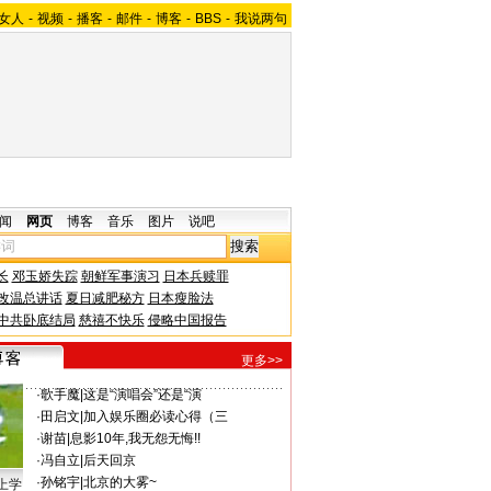
女人
-
视频
-
播客
-
邮件
-
博客
-
BBS
-
我说两句
闻
网页
博客
音乐
图片
说吧
长
邓玉娇失踪
朝鲜军事演习
日本兵赎罪
改温总讲话
夏日减肥秘方
日本瘦脸法
中共卧底结局
慈禧不快乐
侵略中国报告
更多>>
·
歌手魔
|
这是“演唱会”还是“演
·
田启文
|
加入娱乐圈必读心得（三
·
谢苗
|
息影10年,我无怨无悔!!
·
冯自立
|
后天回京
·
孙铭宇
|
北京的大雾~
上学