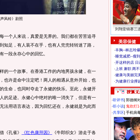
无声风铃》剧照
刘翔亚锦赛三
一个人来说，真爱是无界的。我们都在苦苦追寻
美容保健
到知足，有人装不在乎，也有人兜兜转转迷了路，
·
丰胸--林志玲
有一段永存心中的回忆。
·
睡觉减肥--瘦到
·
开这样的店 日进
·
上班 兼职 两
的一个故事。在香港工作的内地男孩永健，在一
·
健康与美丽完
al，也许是命中注定吧！两人的相遇从意外开始，也
·
为健康行业撑
al的生命，也同时夺走了永健的快乐。至此，永健开
人的足迹。永健心中绝对的唯一消失了，但是有一
·
听评书
|
郭德纲
无法用语言表达，因为回忆还在，永健就是为此而
·
听小说
|
鬼吹灯1
·
共享区
|
手机病
借《孔雀》
《红色康拜因》
《牛郎织女》游走于各