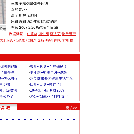
·
王雪洋
|
魔镜魔镜告诉我
·
童瑶
|
跑~~
·
高菲
|
时光飞逝啊
·
宋祖德
|
祖德新年教授“骂”的艺
·
李颖
|
2007.2.26哈尔滨半日游(
曝光
热点标签：
刘德华
冯小刚
蔡少芬
快乐男声
大s
选秀
范冰冰
张柏芝
苏醒
郑钧
春晚
李湘
搞
你尖叫(图)
·
狐臭--腋臭--全球揭秘！
毁了后半生
·
更年期--卵巢早衰--绝经
--怎么办？
·
涵盖健康要闻健康生活导航
明星支招
·
口臭--口臭--拜拜了!
罩杯升级魔法
·
10平米小店 月赚20万
-怎么办？
·
老公--烟戒不了排排毒吧
说 吧
更多>>