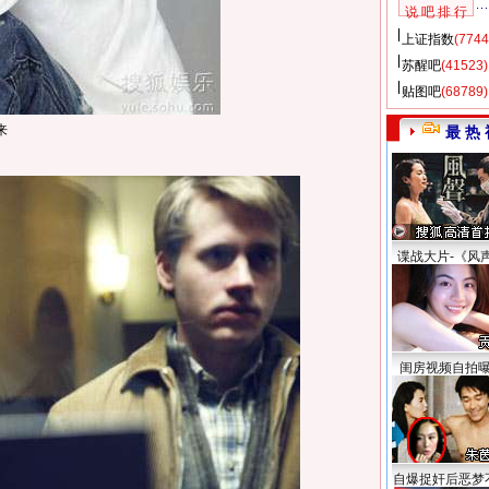
说 吧 排 行
上证指数
(7744
苏醒吧
(41523)
贴图吧
(68789)
来
最 热 
谍战大片-《风
闺房视频自拍
自爆捉奸后恶梦