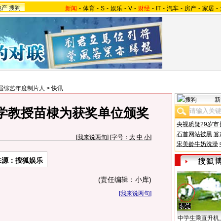
地产
搜狗
新闻
-
体育
-
S
-
娱乐
-
V
-
财经
-
IT
-
汽车
-
房产
-
家居
-
届综艺年度制片人
>
快讯
新
学教授苗棣为获奖单位颁奖
央视质疑29岁市
石首网站被黑
篡
[
我来说两句
] [字号：
大
中
小
]
宋美龄牛奶洗澡
来源：搜狐娱乐
(责任编辑：小库)
[
我来说两句
]
中学生乘直升机