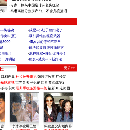
·
专家：振兴中国足球从老头抓起
连冠
·
马琳离婚分割房产 张一不舍几度落泪
爆丰胸秘诀
·
减肥--小肚子赘肉没了
你尖叫(图)
·
吸引异性的秘密武器
3000
·
45岁以前停经不正常
不误！
·
解决脸黄脾虚腰痛良方
美展现！
·
泡脚减肥--瘦到你叫停！
起一片明镜
·
狐臭--腋臭--09新疗法
更多>>
对口相声集
杜拉拉升职记
张震讲故事
红楼梦
-精绝古城
世界名著
平凡的世界
货币战争2
毒杀毒专家
经典手机游游格斗集
福彩3D走势图
情史
李冰冰被爆已婚
揭秘生父离婚内幕