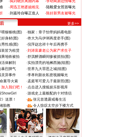
孕
·
揭刘晓庆离婚内幕
·
李幼斌新恋情曝光
婚
·
周迅王艳婆媳相见
·
陆毅爱女照首曝光
折
·
刘嘉玲自曝正造人
·
陈好新男友被曝光
 后
更多>>
喂猕猴桃(图)
·
独家：章子怡带妈妈看电影
好身材(图)
·
佟大为马伊琍再度牵手(图)
秀性感(图)
·
倪萍赵忠祥十年后再携手
服装皆为租赁
·
刘涛富豪老公为家产求生子
颜乘地铁被拍
·
舒淇醉酒瞬间惨被抓拍(图)
做活体解剖
·
实拍漂亮的地摊西施(组图)
的暴烈脾气
·
世界九大罪恶之城(组图)
遇灵异事件
·
李孝利新欢私密视频曝光
成命案导火索
·
孟庭苇可爱儿子最新照(图)
：加入我们吧！
·
点击进入搜狐娱乐影视库
howGirl
·
游戏史上最般配的十对情侣
2》送票！
·
张元首透露戒毒生活
湘胎教
·
令人惊叹太空步下楼方式