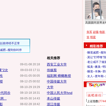
高圆圆同居男友
朱军
赵薇
电影
笑
明星
精彩推荐
·
睡觉减肥--瘦到
·
莫让“打呼噜”
相关推荐
·
老公戒不了烟酒
西安工业大学
09-01-08 20:18
·
狐臭--腋臭--
"2次
传媒股
09-03-03 17:11
·
睡觉--丰胸--
性
福彩网 蟑螂教授
09-01-05 00:05
·
女人--更年期-
授
中国传媒大学
08-12-25 00:02
大学
08-10-29 19:29
时代同步
中国人民大学hnd
08-10-18 18:31
说 吧 排 行
...
本山传媒
08-05-30 14:43
上证指数
(7744
影
浙江传媒
08-02-28 18:42