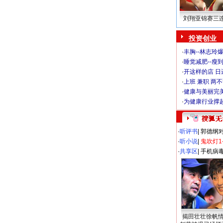
刘翔亚锦赛三
投资创业
·
丰胸--林志玲
·
睡觉减肥--瘦到
·
开这样的店 日进
·
上班 兼职 两
·
健康与美丽完
·
为健康行业撑
·
听评书
|
郭德纲
·
听小说
|
鬼吹灯1
·
共享区
|
手机病
揭田壮壮徐帆