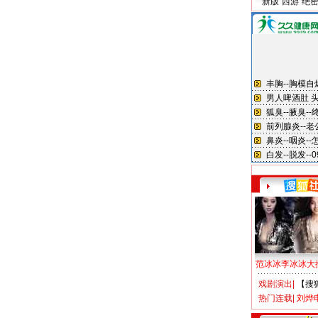
新版“西游”绝
范冰冰李冰冰大
戏剧演出
|
【搜
热门连载
|
刘烨