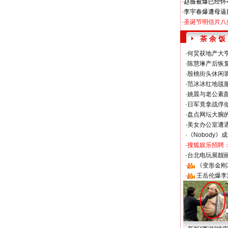
·
赵薇被爆已经怀
·
李宇春爆遭母逼
·
圣诞节明信片八
茶 余 饭
·
何炅获地产大亨
·
陈慧琳产后恢复
·
殷桃街头休闲装
·
范冰冰红地毯
·
姚晨与老公素
·
日军竟拿战俘
·
盘点网坛大腕
·
美女办公室遭
·
《Nobody》
·
搜狐娱乐招聘
·
台北电玩展靓丽S
·
《变形金刚
·
王岳伦爆李