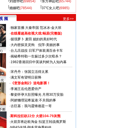
刘德华吧
(69854)
东方神起吧
(65744)
婚姻吧
(78544)
37℃女人吧
(6985)
视 频
更多>>
·
独家首播:大秦帝国
范冰冰-金大班
·
在线看超高收视大戏:
蜗居(完整版)
·
倔强萝卜
麦田
媳妇的美好时代
·
大内密探灵灵狗
倪萍-美丽的事
·
台儿庄战役 日军尸体装满百余卡车
声》
·
揭秘希特勒一生躲过多少次暗杀？
·
1982香港回归中英谈判鲜为人知内幕
·
宋丹丹：张国立活得太累
·
满文军有望明日获释
曝光
·
《变形金刚2》送电影票！
·
李湘王岳伦恩爱待产
·
黎姿怀孕大肚照曝光 月用30万安胎
·
阿娇懒理冠希返港:不关我的事
·
古巨基：我与霆锋都是一哥
不断
·
斯科拉狂砍22分 火箭104-79灰熊
·
火箭弃将赴欧淘金 扣篮王转战俄罗斯
·
NBA5佳球-朗多背身秀妙传