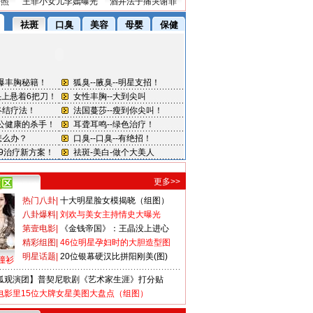
密照
王菲小女儿李嫣曝光
酒井法子痛哭谢罪
更多>>
热门八卦
|
十大明星脸女模揭晓（组图）
八卦爆料
|
刘欢与美女主持情史大曝光
第壹电影
|
《金钱帝国》：王晶没上进心
精彩组图
|
46位明星孕妇时的大胆造型图
明星话题
|
20位银幕硬汉比拼阳刚美(图)
撞衫
狐观演团】普契尼歌剧《艺术家生涯》打分贴
电影里15位大牌女星美图大盘点（组图）