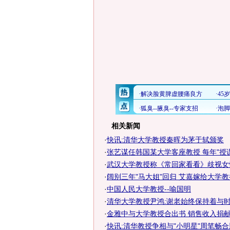
相关新闻
·
快讯:清华大学教授秦晖为茅于轼颁奖
·
张艺谋任韩国某大学客座教授 每年"授课
·
武汉大学教授称《常回家看看》歧视女
·
阔别三年"马大姐"回归 艾嘉嫁给大学教
·
中国人民大学教授--喻国明
·
清华大学教授尹鸿:谢老始终保持着与
·
金雅中与大学教授合出书 销售收入捐献慈
·
快讯:清华教授争相与"小明星"周笔畅合