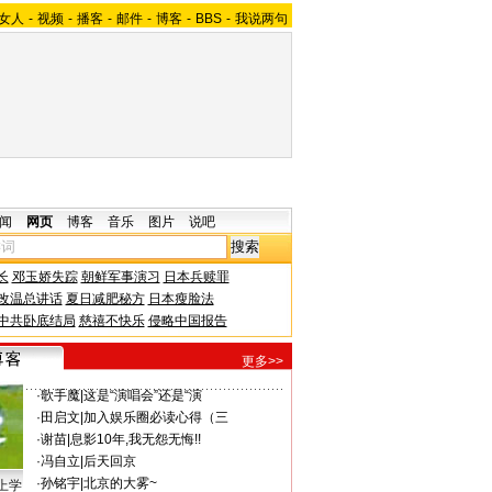
女人
-
视频
-
播客
-
邮件
-
博客
-
BBS
-
我说两句
闻
网页
博客
音乐
图片
说吧
长
邓玉娇失踪
朝鲜军事演习
日本兵赎罪
改温总讲话
夏日减肥秘方
日本瘦脸法
中共卧底结局
慈禧不快乐
侵略中国报告
更多>>
·
歌手魔
|
这是“演唱会”还是“演
·
田启文
|
加入娱乐圈必读心得（三
·
谢苗
|
息影10年,我无怨无悔!!
·
冯自立
|
后天回京
·
孙铭宇
|
北京的大雾~
上学