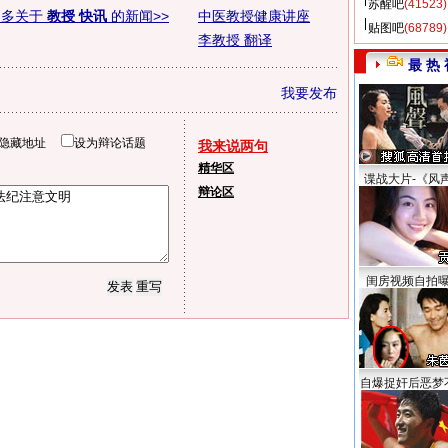
苏醒吧
(41523)
更多关于
教授 快讯
的新闻>>
中医教授健康讲座
贴图吧
(68789)
李教授 翻译
最 热 
我要发布
隐藏地址
设为辩论话题
我来说两句
精华区
谍战大片-《风
辩论区
闺房视频自拍
自爆捉奸后恶梦