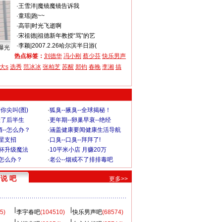
·
王雪洋
|
魔镜魔镜告诉我
·
童瑶
|
跑~~
·
高菲
|
时光飞逝啊
·
宋祖德
|
祖德新年教授“骂”的艺
·
李颖
|
2007.2.26哈尔滨半日游(
曝光
热点标签：
刘德华
冯小刚
蔡少芬
快乐男声
大s
选秀
范冰冰
张柏芝
苏醒
郑钧
春晚
李湘
搞
你尖叫(图)
·
狐臭--腋臭--全球揭秘！
毁了后半生
·
更年期--卵巢早衰--绝经
--怎么办？
·
涵盖健康要闻健康生活导航
明星支招
·
口臭--口臭--拜拜了!
罩杯升级魔法
·
10平米小店 月赚20万
-怎么办？
·
老公--烟戒不了排排毒吧
说 吧
更多>>
5)
李宇春吧
(104510)
快乐男声吧
(68574)