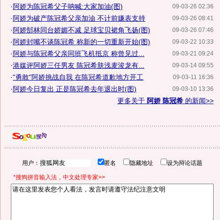
·
阿娇为陈冠希父子呐喊:大家加油(图)
09-03-26 02:36
·
阿娇为破产陈冠希父亲加油 不计前嫌表支持
09-03-26 08:41
·
阿娇郜林同台娇媚不减 足球宝贝裙角飞扬(图)
09-03-26 07:46
·
阿娇封嘴不谈陈冠希 称新的一切重新开始(图)
09-03-22 10:33
·
阿娇与陈冠希父亲同班飞机抵京 称曾见过...
09-03-21 09:24
·
港媒评阿娇三任男友 陈冠希肤浅麦浚龙有...
09-03-14 09:55
·
"勇敢"阿娇挑战自我 在陈冠希道歉地方开工
09-03-11 16:36
·
阿娇今日复出 正是陈冠希去年退出时(图)
09-03-10 13:36
更多关于
阿娇 陈冠希
的新闻>>
用户：
匿名
隐藏地址
设为辩论话题
*搜狗拼音输入法，中文处理专家>>