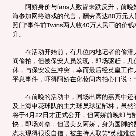
阿娇身价与fans人数皆未跌反升，前晚
海参加网络游戏的代言，酬劳高达80万元人
照门”事件前Twins两人收40万人民币的价
升。
在活动开始前，有几位内地记者偷偷潜
间偷拍，但被保安人员发现，即场驱赶，几
休，与保安发生冲突，幸而最后经英皇工作
平息事件，吓得阿娇在化妆间内拍心口说：“
在前晚的活动中，同场出席的嘉宾中还
及上海申花球队的主力球员球星郜林，虽然
将于4月22日才正式公开，但阿娇前晚却与
快，即场对垒，但遇美女阿娇，身为国脚的
态表现得很没自信，被主持人取笑“英雄难过