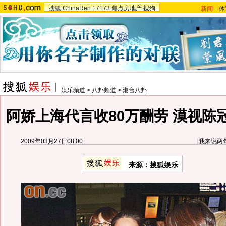
搜狐
ChinaRen
17173
焦点房地产
搜狗
新闻
-
体
娱乐频道
>
八卦频道
>
港台八卦
阿娇上海代言收80万酬劳 漠视陈
2009年03月27日08:00
[
我来说两
来源：搜狐娱乐