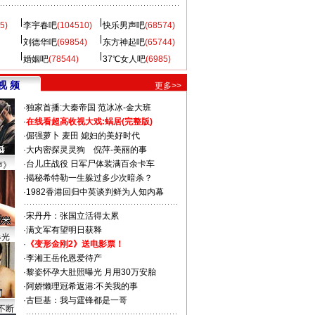
5)
李宇春吧
(104510)
快乐男声吧
(68574)
刘德华吧
(69854)
东方神起吧
(65744)
婚姻吧
(78544)
37℃女人吧
(6985)
视 频
更多>>
·
独家首播:大秦帝国
范冰冰-金大班
·
在线看超高收视大戏:
蜗居(完整版)
·
倔强萝卜
麦田
媳妇的美好时代
·
大内密探灵灵狗
倪萍-美丽的事
·
台儿庄战役 日军尸体装满百余卡车
声》
·
揭秘希特勒一生躲过多少次暗杀？
·
1982香港回归中英谈判鲜为人知内幕
·
宋丹丹：张国立活得太累
·
满文军有望明日获释
曝光
·
《变形金刚2》送电影票！
·
李湘王岳伦恩爱待产
·
黎姿怀孕大肚照曝光 月用30万安胎
·
阿娇懒理冠希返港:不关我的事
·
古巨基：我与霆锋都是一哥
不断