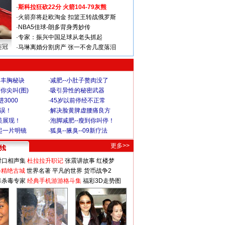
·
斯科拉狂砍22分 火箭104-79灰熊
·
火箭弃将赴欧淘金 扣篮王转战俄罗斯
·
NBA5佳球-朗多背身秀妙传
·
专家：振兴中国足球从老头抓起
连冠
·
马琳离婚分割房产 张一不舍几度落泪
爆丰胸秘诀
·
减肥--小肚子赘肉没了
你尖叫(图)
·
吸引异性的秘密武器
3000
·
45岁以前停经不正常
不误！
·
解决脸黄脾虚腰痛良方
美展现！
·
泡脚减肥--瘦到你叫停！
起一片明镜
·
狐臭--腋臭--09新疗法
更多>>
对口相声集
杜拉拉升职记
张震讲故事
红楼梦
-精绝古城
世界名著
平凡的世界
货币战争2
毒杀毒专家
经典手机游游格斗集
福彩3D走势图