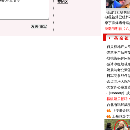
辩论区
揭田壮壮徐帆
·
赵薇被爆已经怀
·
李宇春爆遭母逼
·
圣诞节明信片八
茶 余 饭
·
何炅获地产大亨
·
陈慧琳产后恢复
·
殷桃街头休闲装
·
范冰冰红地毯
·
姚晨与老公素
·
日军竟拿战俘
·
盘点网坛大腕
·
美女办公室遭
·
《Nobody》
·
搜狐娱乐招聘
·
台北电玩展靓丽S
·
《变形金刚
·
王岳伦爆李