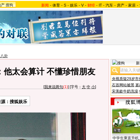
地产
搜狗
新闻
-
体育
-
S
-
娱乐
-
V
-
财经
-
IT
-
汽车
-
房产
-
家居
-
台八卦
新
：他太会算计 不懂珍惜朋友
央视质疑29岁市
石首网站被黑
篡
[
我来说两句
(1)
] [字号：
大
中
小
]
宋美龄牛奶洗澡
来源：搜狐娱乐
中学生乘直升机