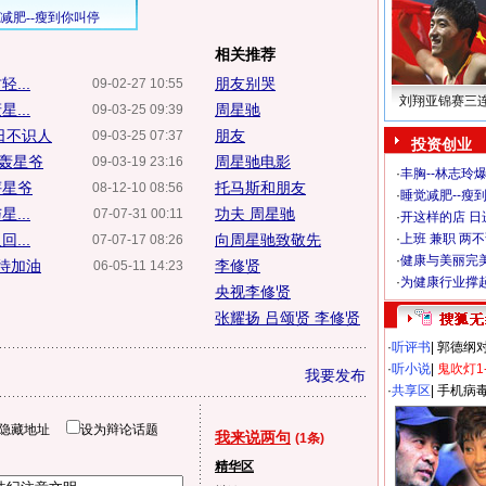
相关推荐
...
朋友别哭
09-02-27 10:55
刘翔亚锦赛三
...
周星驰
09-03-25 09:39
日不识人
朋友
09-03-25 07:37
投资创业
炮轰星爷
周星驰电影
09-03-19 23:16
·
丰胸--林志玲
评星爷
托马斯和朋友
08-12-10 08:56
·
睡觉减肥--瘦到
...
功夫 周星驰
07-07-31 00:11
·
开这样的店 日进
...
向周星驰致敬先
·
上班 兼职 两
07-07-17 08:26
·
健康与美丽完
待加油
李修贤
06-05-11 14:23
·
为健康行业撑
央视李修贤
张耀扬 吕颂贤 李修贤
·
听评书
|
郭德纲
·
听小说
|
鬼吹灯1
我要发布
·
共享区
|
手机病
隐藏地址
设为辩论话题
我来说两句
(1条)
精华区