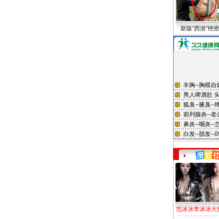
新版“西游”绝
范冰冰李冰冰大