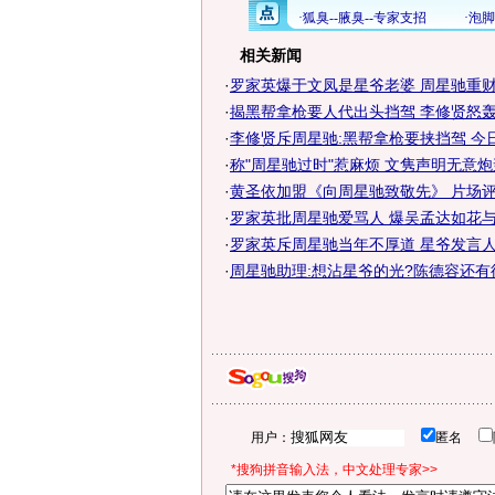
相关新闻
·
罗家英爆于文凤是星爷老婆 周星驰重财轻
·
揭黑帮拿枪要人代出头挡驾 李修贤怒轰星
·
李修贤斥周星驰:黑帮拿枪要挟挡驾 今
·
称"周星驰过时"惹麻烦 文隽声明无意
·
黄圣依加盟《向周星驰致敬先》 片场
·
罗家英批周星驰爱骂人 爆吴孟达如花与星
·
罗家英斥周星驰当年不厚道 星爷发言人回
·
周星驰助理:想沾星爷的光?陈德容还有
用户：
匿名
*搜狗拼音输入法，中文处理专家>>