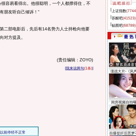
心很容易看得出。他很聪明，一个人都撑得住，不
说 吧 排 行
上证指数
(7744
有朋友听自己倾诉！”
苏醒吧
(41523)
贴图吧
(68789)
二部电影后，先后有14名势力人士持枪向他要
最 热 
向对方提及。
(责任编辑：ZOYO)
[
我来说两句
(1条)
]
谍战大片-《风
闺房视频自拍
自爆捉奸后恶梦