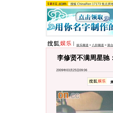
搜狐
ChinaRen
17173
焦点房
娱乐频道
>
八卦频道
>
港
李修贤不满周星驰
2009年03月25日09:06