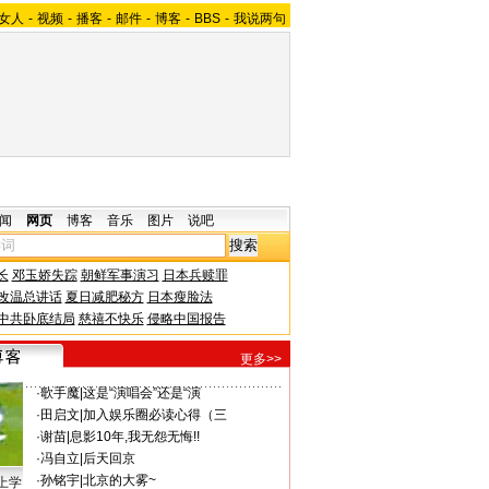
女人
-
视频
-
播客
-
邮件
-
博客
-
BBS
-
我说两句
闻
网页
博客
音乐
图片
说吧
长
邓玉娇失踪
朝鲜军事演习
日本兵赎罪
改温总讲话
夏日减肥秘方
日本瘦脸法
中共卧底结局
慈禧不快乐
侵略中国报告
更多>>
·
歌手魔
|
这是“演唱会”还是“演
·
田启文
|
加入娱乐圈必读心得（三
·
谢苗
|
息影10年,我无怨无悔!!
·
冯自立
|
后天回京
·
孙铭宇
|
北京的大雾~
上学