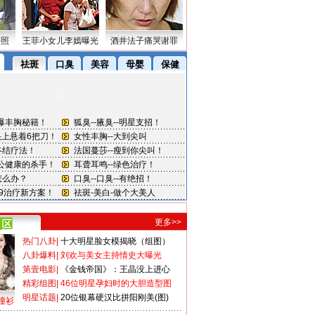
密照
王菲小女儿李嫣曝光
酒井法子痛哭谢罪
更多>>
热门八卦
|
十大明星脸女模揭晓（组图）
八卦爆料
|
刘欢与美女主持情史大曝光
第壹电影
|
《金钱帝国》：王晶没上进心
精彩组图
|
46位明星孕妇时的大胆造型图
明星话题
|
20位银幕硬汉比拼阳刚美(图)
撞衫