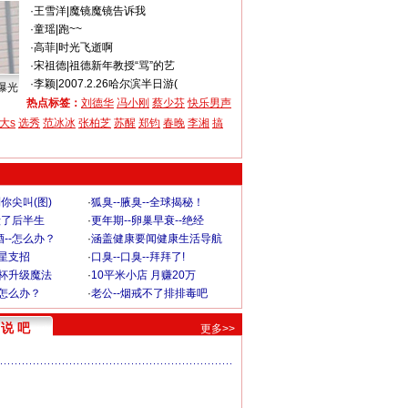
·
王雪洋
|
魔镜魔镜告诉我
·
童瑶
|
跑~~
·
高菲
|
时光飞逝啊
·
宋祖德
|
祖德新年教授“骂”的艺
·
李颖
|
2007.2.26哈尔滨半日游(
曝光
热点标签：
刘德华
冯小刚
蔡少芬
快乐男声
大s
选秀
范冰冰
张柏芝
苏醒
郑钧
春晚
李湘
搞
你尖叫(图)
·
狐臭--腋臭--全球揭秘！
毁了后半生
·
更年期--卵巢早衰--绝经
--怎么办？
·
涵盖健康要闻健康生活导航
明星支招
·
口臭--口臭--拜拜了!
罩杯升级魔法
·
10平米小店 月赚20万
-怎么办？
·
老公--烟戒不了排排毒吧
说 吧
更多>>