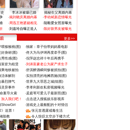
情史
李冰冰被爆已婚
揭秘生父离婚内幕
孕
·
揭刘晓庆离婚内幕
·
李幼斌新恋情曝光
婚
·
周迅王艳婆媳相见
·
陆毅爱女照首曝光
折
·
刘嘉玲自曝正造人
·
陈好新男友被曝光
 后
更多>>
喂猕猴桃(图)
·
独家：章子怡带妈妈看电影
好身材(图)
·
佟大为马伊琍再度牵手(图)
秀性感(图)
·
倪萍赵忠祥十年后再携手
服装皆为租赁
·
刘涛富豪老公为家产求生子
颜乘地铁被拍
·
舒淇醉酒瞬间惨被抓拍(图)
做活体解剖
·
实拍漂亮的地摊西施(组图)
的暴烈脾气
·
世界九大罪恶之城(组图)
遇灵异事件
·
李孝利新欢私密视频曝光
成命案导火索
·
孟庭苇可爱儿子最新照(图)
：加入我们吧！
·
点击进入搜狐娱乐影视库
howGirl
·
游戏史上最般配的十对情侣
2》送票！
·
张元首透露戒毒生活
湘胎教
·
令人惊叹太空步下楼方式