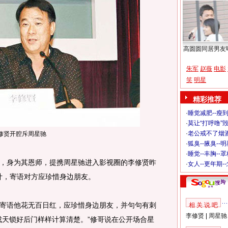
高圆圆同居男友
朱军
赵薇
电影
笑
明星
精彩推荐
·
睡觉减肥--瘦到
·
莫让“打呼噜”
·
老公戒不了烟酒
修贤开腔斥周星驰
·
狐臭--腋臭--
·
睡觉--丰胸--
身为其恩师，提携周星驰进入影视圈的李修贤昨
·
女人--更年期-
算计，寄语对方应珍惜身边朋友。
语他花无百日红，应珍惜身边朋友，并句句有刺
相 关 说 吧
李修贤
|
周星驰
成天锁好后门样样计算清楚。”修哥说在公开场合星