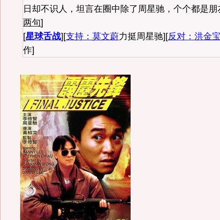
日却不识人，坦言在圈中除了周星驰，个个都是朋
两句
]
[
星球舌战
][
支持：
莫文蔚
力挺周星驰][
反对：
洪金
作]