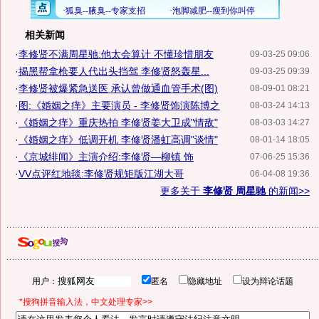
相关新闻
·
李修贤不满周星驰:他太会算计 不懂珍惜朋友
09-03-25 09:06
·
揭黑帮拿枪要人代出头挡驾 李修贤怒轰星...
09-03-25 09:39
·
李修贤被爆紧急送医 承认曾做通血管手术(图)
08-09-01 08:21
·
图:《婚姻之痒》主要演员 - 李修贤饰演陈博之
08-03-24 14:13
·
《婚姻之痒》重庆热拍 李修贤姜大卫成"情敌"
08-03-03 14:27
·
《婚姻之痒》低调开机 李修贤潘虹高调"谈情"
08-01-14 18:05
·
《京城绯闻》主演介绍:李修贤—柳镇 饰
07-06-25 15:36
·
VV点评红地毯:李修贤规矩版江湖大哥
06-04-08 19:36
更多关于
李修贤 周星驰
的新闻>>
用户：
匿名
隐藏地址
设为辩论话题
*搜狗拼音输入法，中文处理专家>>