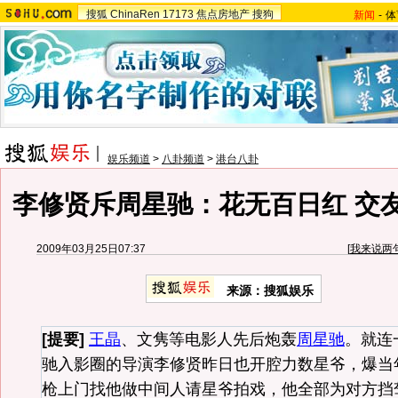
搜狐
ChinaRen
17173
焦点房地产
搜狗
新闻
-
体
娱乐频道
>
八卦频道
>
港台八卦
李修贤斥周星驰：花无百日红 交
2009年03月25日07:37
[
我来说两
来源：搜狐娱乐
[提要]
王晶
、文隽等电影人先后炮轰
周星驰
。就连
驰入影圈的导演李修贤昨日也开腔力数星爷，爆当
枪上门找他做中间人请星爷拍戏，他全部为对方挡