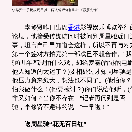
李修贤一手提拔周星驰，两人曾经合拍影片《霹雳先锋》
李修贤昨日出席
香港
影视娱乐博览举行
论坛，他接受传媒访问时被问到周星驰近日
事，坦言自己早知道会这样，所以不再与对
第一个签对方拍完第一部戏已不想合作。“我
驰)几年都没拍什么戏，却给麦嘉(香港的电影
他人知道的太迟了？)要相处过才知周星驰
他压力愈来愈大，想法也不同了。(他怕你？
怕我做什么！(他要检讨？)你们说给他听，(
辈又如何？当你不存在！”记者再问到是否
驰，李修贤不避讳的说：“一早啦！”
送周星驰“花无百日红”