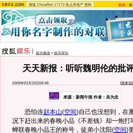
搜狐
ChinaRen
17173
焦点房地产
搜狗
新闻
-
体
娱乐频道
>
娱乐评论
天天新报：听听魏明伦的批
2009年03月20日09:46
[
我来说
来源：新闻午报 作者：吴为忠
恐怕连
赵本山
(
空间
)自己也没想到，在
况下赶出来的春晚小品《不差钱》却一炮打
蝉联春晚小品王的称号，徒弟小沈阳(
空间
)