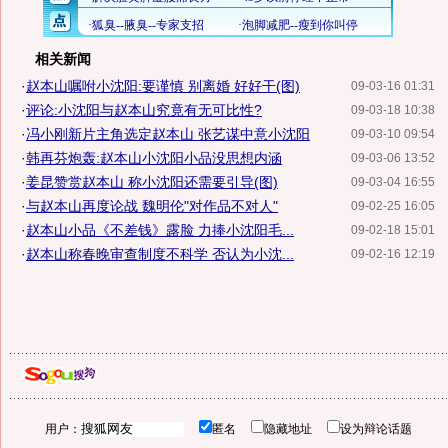
相关新闻
·
赵本山嘱咐小沈阳:要谨慎 别离婚 好好干(图)
09-03-16 01:31
·
评论:小沈阳与赵本山究竟有无可比性?
09-03-18 10:38
·
冯小刚新片主角选定赵本山 张艺谋中意小沈阳
09-03-10 09:54
·
韩再芬炮轰:赵本山小沈阳小品没思想内涵
09-03-06 13:52
·
姜昆赞赏赵本山 称小沈阳还需要引导(图)
09-03-04 16:55
·
与赵本山再度论战 魏明伦"对作品不对人"
09-02-25 16:05
·
赵本山小品《不差钱》露脸 力捧小沈阳毛...
09-02-18 15:01
·
赵本山称春晚审查制度不科学 否认为小沈...
09-02-16 12:19
用户：
匿名
隐藏地址
设为辩论话题