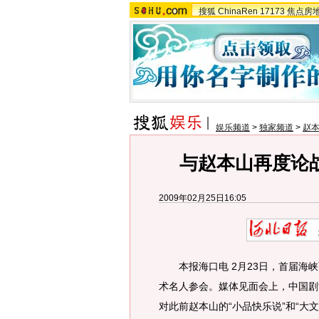
搜狐
ChinaRen
17173
焦点房
娱乐频道
>
独家频道
>
赵
与赵本山再度论战
2009年02月25日16:05
本报海口电 2月23日，首届海峡
术名人参会。媒体见面会上，中国剧
对此前赵本山的“小品快乐说”和“大