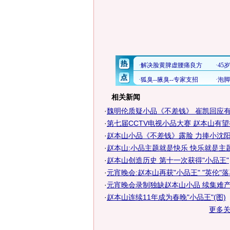
相关新闻
·
魏明伦质疑小品《不差钱》 崔凯回应
·
第七届CCTV电视小品大赛 赵本山有
·
赵本山小品《不差钱》露脸 力捧小沈阳毛
·
赵本山:小品主题就是快乐 快乐就是主
·
赵本山创造历史 第十一次获得"小品王"
·
元宵晚会:赵本山再获"小品王" "英伦"
·
元宵晚会录制独缺赵本山小品 续集难产?
·
赵本山连续11年成为春晚"小品王"(图)
更多