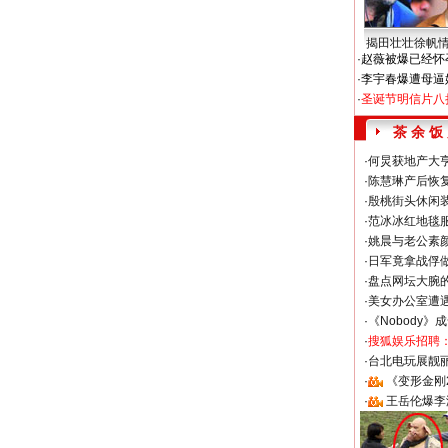
揭田壮壮徐帆
·
赵薇被爆已经怀
·
李宇春爆遭母逼
·
圣诞节明信片八
茶 余 饭
·
何炅获地产大亨
·
陈慧琳产后恢复
·
殷桃街头休闲装
·
范冰冰红地毯
·
姚晨与老公素
·
日军竟拿战俘
·
盘点网坛大腕
·
美女办公室遭
·
《Nobody》
·
搜狐娱乐招聘
·
台北电玩展靓丽S
·
《变形金刚
·
王岳伦爆李