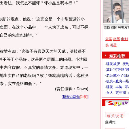
出看法。我怎么不能评？评小品是我本行！”
”的观点，他说：“这完全是一个非常荒诞的小
负面，在这个小品中，一个人为了成名，可以不择
高圆圆同居男友
自己的先辈也姓毕。”
朱军
赵薇
电影
笑
明星
赞有加：“这孩子有喜剧天才的天赋，演技很不
精彩推荐
好并不等于小品好，这是两个层面上的问题。小沈阳
·
睡觉减肥--瘦到
中内容虚假、不真实的事情太多。难道现实中，一
·
莫让“打呼噜”
地出卖自己的老板吗？收了钱就满嘴瞎话，这种没
·
老公戒不了烟酒
·
狐臭--腋臭--
崇，实在是格调低下。”
·
睡觉--丰胸--
(责任编辑：Dawn)
·
女人--更年期-
[
我来说两句
(1条)
]
相 关 说 吧
魏明伦