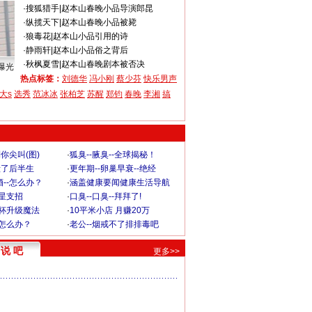
·
搜狐猎手
|
赵本山春晚小品导演郎昆
·
纵揽天下
|
赵本山春晚小品被毙
·
狼毒花
|
赵本山小品引用的诗
·
静雨轩
|
赵本山小品俗之背后
·
秋枫夏雪
|
赵本山春晚剧本被否决
曝光
热点标签：
刘德华
冯小刚
蔡少芬
快乐男声
大s
选秀
范冰冰
张柏芝
苏醒
郑钧
春晚
李湘
搞
你尖叫(图)
·
狐臭--腋臭--全球揭秘！
毁了后半生
·
更年期--卵巢早衰--绝经
--怎么办？
·
涵盖健康要闻健康生活导航
明星支招
·
口臭--口臭--拜拜了!
罩杯升级魔法
·
10平米小店 月赚20万
-怎么办？
·
老公--烟戒不了排排毒吧
说 吧
更多>>