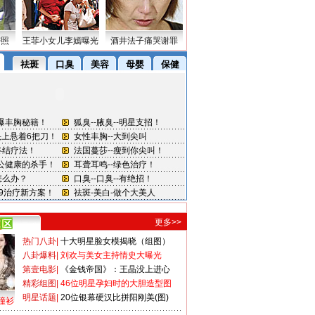
密照
王菲小女儿李嫣曝光
酒井法子痛哭谢罪
更多>>
热门八卦
|
十大明星脸女模揭晓（组图）
八卦爆料
|
刘欢与美女主持情史大曝光
第壹电影
|
《金钱帝国》：王晶没上进心
精彩组图
|
46位明星孕妇时的大胆造型图
明星话题
|
20位银幕硬汉比拼阳刚美(图)
撞衫