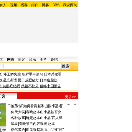
女人
-
视频
-
播客
-
邮件
-
博客
-
BBS
-
我说两句
闻
网页
博客
音乐
图片
说吧
长
邓玉娇失踪
朝鲜军事演习
日本兵赎罪
改温总讲话
夏日减肥秘方
日本瘦脸法
中共卧底结局
慈禧不快乐
侵略中国报告
更多>>
·
池墨:倾
|
如何看待赵本山的小品遭
·
仰天大笑
|
春晚赵本山小品被否决
·
各种故事
|
确定赵本山小品"四人组
·
星星
|
春晚节目内容曝光 赵本
·
然然带给
|
郎昆曝赵本山小品被"毙"
上学