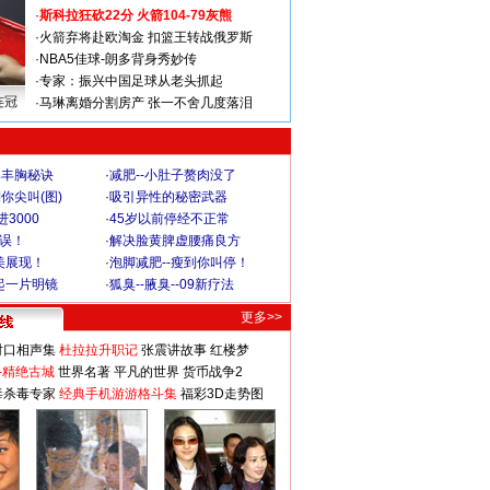
·
斯科拉狂砍22分 火箭104-79灰熊
·
火箭弃将赴欧淘金 扣篮王转战俄罗斯
·
NBA5佳球-朗多背身秀妙传
·
专家：振兴中国足球从老头抓起
连冠
·
马琳离婚分割房产 张一不舍几度落泪
爆丰胸秘诀
·
减肥--小肚子赘肉没了
你尖叫(图)
·
吸引异性的秘密武器
3000
·
45岁以前停经不正常
不误！
·
解决脸黄脾虚腰痛良方
美展现！
·
泡脚减肥--瘦到你叫停！
起一片明镜
·
狐臭--腋臭--09新疗法
更多>>
对口相声集
杜拉拉升职记
张震讲故事
红楼梦
-精绝古城
世界名著
平凡的世界
货币战争2
毒杀毒专家
经典手机游游格斗集
福彩3D走势图