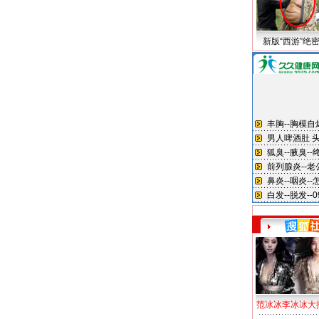
新版“西游”绝
范冰冰李冰冰大