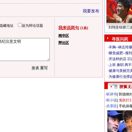
我要发布
隐藏地址
设为辩论话题
我来说两句
刘翔亚锦赛三
(1条)
精华区
寻医问药
辩论区
·
丰胸--林志玲
·
睡觉减肥--瘦到
·
开这样的店 日进
·
上班 兼职 两
·
健康与美丽完
·
为健康行业撑
·
听评书
|
郭德纲
·
听小说
|
鬼吹灯1
·
共享区
|
手机病