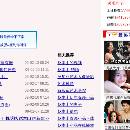
说 吧 排 行
上证指数
(7744
苏醒吧
(41523)
贴图吧
(68789)
最 热 
相关推荐
有理有据
赵本山的视频
09-02-13 08:24
谍战大片-《风
望担任评委
赵本山 结婚
09-02-25 11:11
...
汤加丽艺术人像摄影
09-02-18 15:01
题
艺术模特
09-02-17 09:31
解放军艺术学院
09-02-10 09:01
落马
赵本山历年春晚小品
09-02-10 07:14
闺房视频自拍
(图)
赵本山的妻子
09-02-09 10:26
赵本山徒弟
09-02-07 11:28
关于
魏明伦 赵本山
的新闻>>
赵本山春晚小品下载
赵本山小品在线播放
自爆捉奸后恶梦