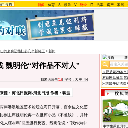
地产
搜狗
新闻
-
体育
-
S
-
娱乐
-
V
-
财经
-
IT
-
汽车
-
房产
-
家居
-
本山的肩膀还能扛起几个新笑王
>
新闻
新
 魏明伦“对作品不对人”
央视质疑29岁市
石首网站被黑
篡
[
我来说两句
(1)
] [字号：
大
中
小
]
宋美龄牛奶洗澡
来源：河北日报网-河北日报 作者：蒋波
两岸港澳地区艺术论坛在海口开幕，百余位文化艺
协副主席魏明伦再一次批评小品《不差钱》，并针
文化人瞎材料”回应进行反驳。魏明伦说：“我作为中
中学生乘直升机