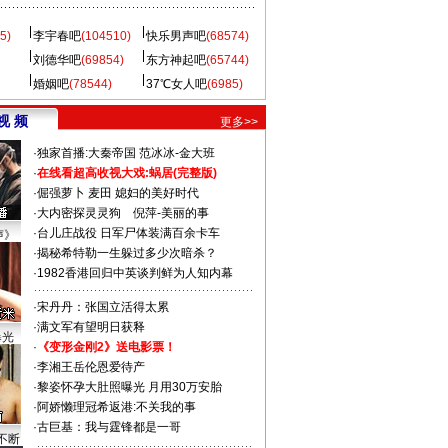
5)
李宇春吧
(104510)
快乐男声吧
(68574)
刘德华吧
(69854)
东方神起吧
(65744)
婚姻吧
(78544)
37℃女人吧
(6985)
视 频
更多>>
·
独家首播:大秦帝国
范冰冰-金大班
·
在线看超高收视大戏:
蜗居(完整版)
·
倔强萝卜
麦田
媳妇的美好时代
·
大内密探灵灵狗
倪萍-美丽的事
·
台儿庄战役 日军尸体装满百余卡车
声》
·
揭秘希特勒一生躲过多少次暗杀？
·
1982香港回归中英谈判鲜为人知内幕
·
宋丹丹：张国立活得太累
·
满文军有望明日获释
曝光
·
《变形金刚2》送电影票！
·
李湘王岳伦恩爱待产
·
黎姿怀孕大肚照曝光 月用30万安胎
·
阿娇懒理冠希返港:不关我的事
·
古巨基：我与霆锋都是一哥
不断