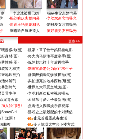
情史
李冰冰被爆已婚
揭秘生父离婚内幕
孕
·
揭刘晓庆离婚内幕
·
李幼斌新恋情曝光
婚
·
周迅王艳婆媳相见
·
陆毅爱女照首曝光
折
·
刘嘉玲自曝正造人
·
陈好新男友被曝光
 后
更多>>
喂猕猴桃(图)
·
独家：章子怡带妈妈看电影
好身材(图)
·
佟大为马伊琍再度牵手(图)
秀性感(图)
·
倪萍赵忠祥十年后再携手
服装皆为租赁
·
刘涛富豪老公为家产求生子
颜乘地铁被拍
·
舒淇醉酒瞬间惨被抓拍(图)
做活体解剖
·
实拍漂亮的地摊西施(组图)
的暴烈脾气
·
世界九大罪恶之城(组图)
遇灵异事件
·
李孝利新欢私密视频曝光
成命案导火索
·
孟庭苇可爱儿子最新照(图)
：加入我们吧！
·
点击进入搜狐娱乐影视库
howGirl
·
游戏史上最般配的十对情侣
2》送票！
·
张元首透露戒毒生活
湘胎教
·
令人惊叹太空步下楼方式