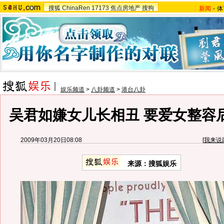
搜狐
ChinaRen
17173
焦点房地产
搜狗
新闻
-
体
娱乐频道
>
八卦频道
>
港台八卦
吴君如嫌女儿长相丑 要爱女整容后
2009年03月20日08:08
[
我来说
来源：搜狐娱乐