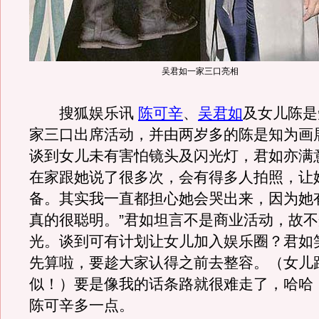
吴君如一家三口亮相
搜狐娱乐讯
陈可辛
、
吴君如
及女儿陈是
家三口出席活动，并由两岁多的陈是知为画
谈到女儿未有害怕镜头及闪光灯，君如亦满
在家跟她说了很多次，会有得多人拍照，让
备。其实我一直都担心她会哭出来，因为她
真的很聪明。”君如坦言不是商业活动，故
光。谈到可有计划让女儿加入娱乐圈？君如
先算啦，要趁大家认得之前去整容。（女儿
似！）要是像我的话条路就很难走了，哈哈
陈可辛多一点。