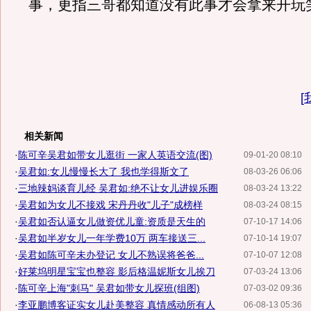
事，更指三哥都知道没有此事才会拿来开玩
[
相关新闻
·
陈可辛吴君如带女儿逛街 一家人英语交流(图)
09-01-20 08:10
·
吴君如:女儿慢慢长大了 我也学得斯文了
08-03-26 06:06
·
三地辣妈谈育儿经 吴君如:绝不让女儿进娱乐圈
08-03-24 13:22
·
吴君如为女儿不接戏 宋丹丹收"儿子"成榜样
08-03-24 08:15
·
吴君如否认逼女儿做资优儿童:资质是天生的
07-10-17 14:06
·
吴君如半岁女儿一年学费10万 两车接送三...
07-10-14 19:07
·
吴君如陈可辛未办登记 女儿不熟误将爸爸...
07-10-07 12:08
·
好莱坞明星宝宝也整容 影后格温妮斯女儿挨刀
07-03-24 13:06
·
陈可辛上海"刺马" 吴君如带女儿探班(组图)
07-03-02 09:36
·
李亚鹏博客证实女儿赴美整容 真情感动所有人
06-08-13 05:36