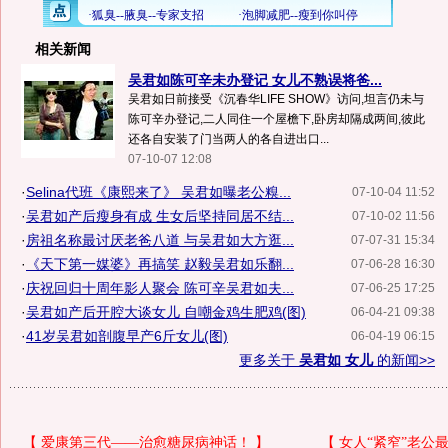
相关新闻
吴君如陈可辛未办登记 女儿不熟误将爸...
吴君如日前接受《沉春华LIFE SHOW》访问,坦言仍未与
陈可辛办登记,二人同住一个屋檐下,卧房却隔成两间,彼此
还各自安装了门当两人的各自进出口...
07-10-07 12:08
·
Selina代班《康熙来了》 吴君如曝老公糗...
07-10-04 11:52
·
吴君如产后瘦身有成 生女后坚持同居不结...
07-10-02 11:56
·
房祖名称最讨厌老爸八道 与吴君如大方逛...
07-07-31 15:34
·
《天下第一媒婆》再搞笑 赵毅吴君如乐翻...
07-06-28 16:30
·
庆祝回归十周年影人聚会 陈可辛吴君如夫...
07-06-25 17:25
·
吴君如产后开腔大谈女儿 自嘲金鸡生肥鸡(图)
06-04-21 09:38
·
41岁吴君如剖腹早产6斤女儿(图)
06-04-19 06:15
更多关于
吴君如 女儿
的新闻>>