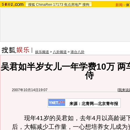
搜狐
ChinaRen
17173
焦点房地产
搜狗
新闻
-
体
娱乐频道
>
八卦频道
>
港台八卦
吴君如半岁女儿一年学费10万 两
侍
2007年10月14日19:07
[
我来说
来源：北青网—北京青年报
现年41岁的吴君如，去年4月以高龄诞
后，大幅减少工作量，一心想培养女儿成为