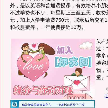
外，是以英语和普通话授课，有效培养小朋
不过学费也不少，每星期上三至五天，收费最
元，加上入学申请费750元、取录后所交的15
和校服费等，一年使费接近10万。
吴君
过：
学多
她容
物，
童。”
[