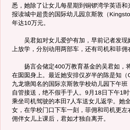
悉，她除了让女儿每星期到铜锣湾学英语和
报读城中超贵的国际幼儿园京斯敦（Kingst
年达10万元。
吴君如对女儿爱护有加，早前记者发现
上放学，分别动用两部车，还有司机和菲佣
扬言会储定400万教育基金的吴君如，
在囡囡身上。最近她安排仅岁半的陈是知（Gil
九龙塘闻名的国际京斯敦学校幼儿园下午班
自管接送，绝不假手于人。9月18日下午1
乘坐司机驾驶的本田7人车送女儿返学。她
女，在学校门口下车一刻，菲佣和司机更左
佣伴女儿上课后，君如才独自离开。