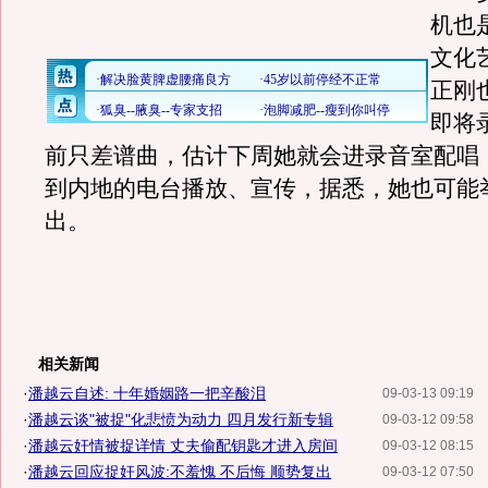
机也
文化
正刚
即将
前只差谱曲，估计下周她就会进录音室配唱
到内地的电台播放、宣传，据悉，她也可能
出。
相关新闻
·
潘越云自述: 十年婚姻路一把辛酸泪
09-03-13 09:19
·
潘越云谈"被捉"化悲愤为动力 四月发行新专辑
09-03-12 09:58
·
潘越云奸情被捉详情 丈夫偷配钥匙才进入房间
09-03-12 08:15
·
潘越云回应捉奸风波:不羞愧 不后悔 顺势复出
09-03-12 07:50