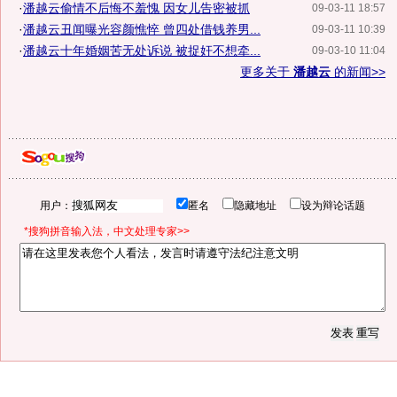
·
潘越云偷情不后悔不羞愧 因女儿告密被抓
09-03-11 18:57
·
潘越云丑闻曝光容颜憔悴 曾四处借钱养男...
09-03-11 10:39
·
潘越云十年婚姻苦无处诉说 被捉奸不想牵...
09-03-10 11:04
更多关于
潘越云
的新闻>>
用户：
匿名
隐藏地址
设为辩论话题
*搜狗拼音输入法，中文处理专家>>