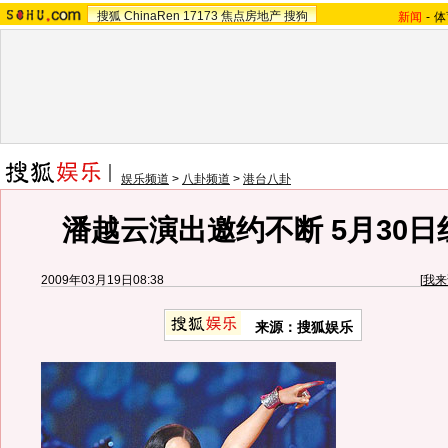
搜狐
ChinaRen
17173
焦点房地产
搜狗
新闻
-
体
娱乐频道
>
八卦频道
>
港台八卦
潘越云演出邀约不断 5月30
2009年03月19日08:38
[
我来
来源：搜狐娱乐