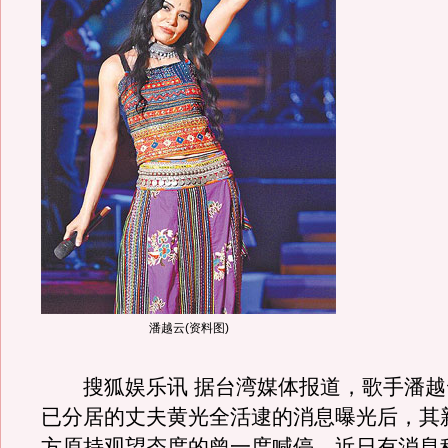
潘越云(资料图)
搜狐娱乐讯 据台湾媒体报道，歌手潘越云
已分居的丈夫黄光全活逮的消息曝光后，其
方原持观望态度的曾一度喊停。近日有消息