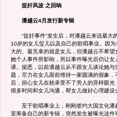
捉奸风波 之回响
潘越云4月发行新专辑
“捉奸事件”发生后，对潘越云来说最大
10岁的女儿玺儿以及自己的歌唱事业。因为
大的、最无辜的就是女儿，但潘越云不希望
她个人事件所影响，所以事件曝光后仍让女
课。据悉，以前潘越云从不跟女儿谈论她与
题，尽力在女儿面前维持一家圆满的假象，
后，担心女儿在校承受不了旁人的异样眼光
很多时间和女儿沟通，帮女儿做好心理建设
至于歌唱事业上，刚刚签约大国文化潘
室筹备自己的新专辑，突然发生被曝光这件