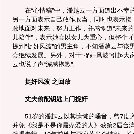
在“心情稿”中，潘越云一方面道出不幸
另一方面表示自己敢作敢当，同时也表示接
敢地面对未来，努力工作，并感慨道“未来
儿陪伴”，表示她会以女儿为重心，但整个“
提到“捉奸风波”的男主角，不知潘越云与该
会继续发展。另外，对于“捉奸风波”引起大
云也说了声“深感抱歉”。
捉奸风波 之回放
丈夫偷配钥匙上门捉奸
51岁的潘越云以其慵懒的嗓音，曾7度
并凭《我是不是你最疼爱的人》获第2届台