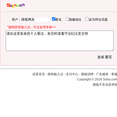
用户：
匿名
隐藏地址
设为辩论话题
*搜狗拼音输入法，中文处理专家>>
设置首页
-
搜狗输入法
-
支付中心
-
搜狐招聘
-
广告服务
-
客
Copyright
©
2016 Sohu.com 
搜狐不良信息举