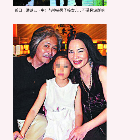
近日，潘越云（中）与神秘男子接女儿，不受风波影响