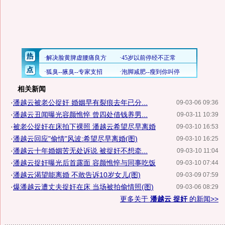
相关新闻
·
潘越云被老公捉奸 婚姻早有裂痕去年已分...
09-03-06 09:36
·
潘越云丑闻曝光容颜憔悴 曾四处借钱养男...
09-03-11 10:39
·
被老公捉奸在床拍下裸照 潘越云希望尽早离婚
09-03-10 16:53
·
潘越云回应"偷情"风波:希望尽早离婚(图)
09-03-10 16:25
·
潘越云十年婚姻苦无处诉说 被捉奸不想牵...
09-03-10 11:04
·
潘越云捉奸曝光后首露面 容颜憔悴与同事吃饭
09-03-10 07:44
·
潘越云渴望能离婚 不敢告诉10岁女儿(图)
09-03-09 07:59
·
爆潘越云遭丈夫捉奸在床 当场被拍偷情照(图)
09-03-06 08:29
更多关于
潘越云 捉奸
的新闻>>