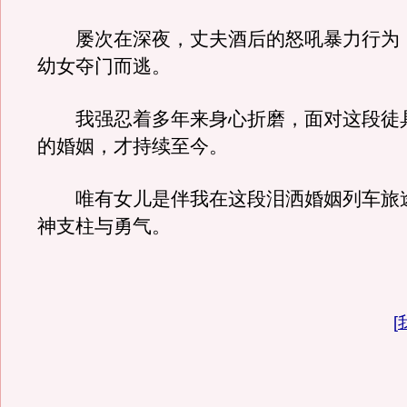
屡次在深夜，丈夫酒后的怒吼暴力行为
幼女夺门而逃。
我强忍着多年来身心折磨，面对这段徒
的婚姻，才持续至今。
唯有女儿是伴我在这段泪洒婚姻列车旅
神支柱与勇气。
[