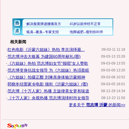
相关新闻
·
红色电影《沂蒙六姐妹》热拍 李念演绎最...
09-03-11 11:18
·
范志博冲击大银幕 为建国60周年献礼(图)
09-03-13 15:26
·
《六姐妹》热拍 范志博妇女节"领唱"女人赞歌
09-03-09 13:55
·
范志博变身抗战女领导 为《六姐妹》热泪盈眶
09-03-06 13:20
·
《六姐妹》拍摄正酣 刘琳亲身体验沂蒙精神
09-03-06 10:52
·
郭晓冬结盟家乡电影 领衔《沂蒙六姐妹》(图)
09-03-05 18:01
·
范志博《十万人家》热播 主旋律美女更有味道
08-12-29 14:34
·
《十万人家》央视热播 范志博演绎时尚女领导
08-12-22 11:50
更多关于
范志博 沂蒙
的新闻>>