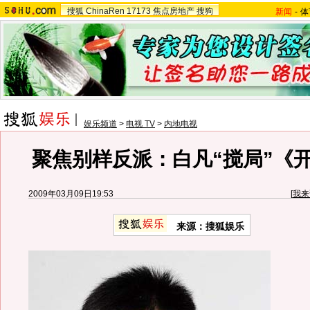
搜狐
ChinaRen
17173
焦点房地产
搜狗
新闻
-
体
娱乐频道
>
电视 TV
>
内地电视
聚焦别样反派：白凡“搅局”《
2009年03月09日19:53
[
我来
来源：搜狐娱乐