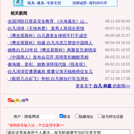
相关新闻
·
全国消防日普及安全教育 《火海逃生》山...
08-11-09 06:40
·
白凡演绎《天地有爱》 真男人再现生死情
08-07-10 17:02
·
《鹰击莫斯科》白凡遇美女律师不打不成交
08-05-09 22:47
·
《鹰击莫斯科》拍摄 白凡乌克兰塑造中国商人
08-04-29 16:20
·
姚鲁白凡10年后《鹰击莫斯科》再聚首兄弟情深
08-03-01 16:55
·
《中国商人》发布会召开 高明姜彤幽默亮相
08-02-22 18:27
·
秦海璐、姜彤、姚鲁演绎现代版《投名状》
08-02-21 10:55
·
白凡演清官遭遇尴尬 窝囊父亲无钱救癌症女儿
07-11-11 15:04
·
《航班几点起飞》热拍 白凡骑自行车当局长
07-11-06 17:38
更多关于
白凡 林森
的新闻>>
用户：
匿名
隐藏地址
设为辩论话题
*搜狗拼音输入法，中文处理专家>>