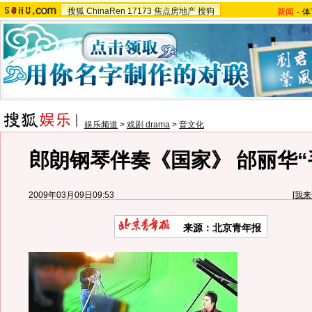
搜狐
ChinaRen
17173
焦点房地产
搜狗
新闻
-
体
娱乐频道
>
戏剧 drama
>
音文化
郎朗钢琴伴奏《国家》 邰丽华“
2009年03月09日09:53
[
我来
来源：北京青年报