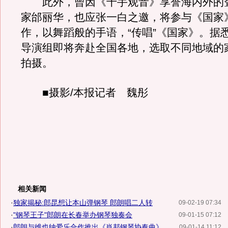
此外，曾因《千手观音》享誉海内外的
家邰丽华，也应张一白之邀，将参与《国家
作，以舞蹈般的手语，“传唱”《国家》。据
导演组即将奔赴全国各地，选取不同地域的
拍摄。
■摄影/本报记者 魏彤
相关新闻
·
独家揭秘:郎昆想让本山弹钢琴 郎朗唱二人转
09-02-19 07:34
·
"钢琴王子"郎朗在长春举办钢琴独奏会
09-01-15 07:12
·
郎朗与维也纳爱乐合作推出《肖邦钢琴协奏曲》
09-01-14 11:12