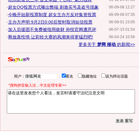
·
超女QQ投票方式曝出弊端 刺激买号及盗号现象
06-09-08 12:27
·
今晚开始新投票制度 超女主办方反对集资投票
06-09-08 07:35
·
主办方声明:9月2日0:00后暂时取消短信投票
06-09-01 23:05
·
加入后援团不免费被指用敛财 孙悦官网遭恶评
06-07-15 01:54
·
释放真性情 让彩铃大赛的风潮来得更猛烈吧!
06-04-24 10:56
更多关于
梦网 移动
的新闻>>
用户：
匿名
隐藏地址
设为辩论话题
*搜狗拼音输入法，中文处理专家>>