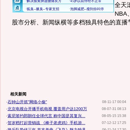
全天
NB
股市分析、新闻纵横等多档独具特色的直播
相关新闻
·
石钟山开抓"网络小偷"
08-11-17 00:04
·
北京电视台开播手机电视 覆盖用户达1200万
08-07-31 08:13
·
索尼签约郎朗任全球代言 称中国是其复兴...
08-05-15 15:38
·
贺岁档打起营销战 《棒子老虎鸡》手机游...
07-12-12 17:25
·
艳乐队蛰伏三年 首支单曲《飞鸟》魅力独具
06-11-24 17:30