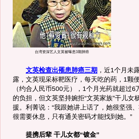
台湾资深艺人文英被曝患3期肺癌
文英检查出罹患肺癌三期
，近1个月未
露，文英现采标靶医疗，每天吃的药，1颗便要
（约合人民币500元），1个月光药就超过6
的负担，但文英坚持婉拒“文英家族”干儿女
援。利菁说：“我跟她讲上话了，她很坚强
很需要休息，只有通关密码才能找到她。”
提携后辈 干儿女都“镀金”