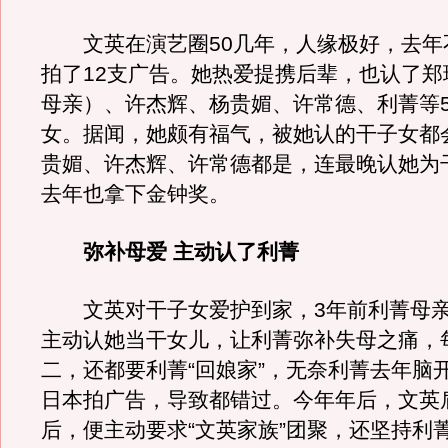
文英在演艺圈50几年，人缘极好，去年
拍了12支广告。她热爱提携后辈，也认了郑
母亲）、许杰辉、杨贵媚、许常德、利菁等
女。据闻，她颇有福气，被她认的干子女都会
贵媚、许杰辉、许常德都是，连最晚认她为
去年也拿下金钟奖。
弥补母爱 主动认了利菁
文英对干子女爱护到家，3年前利菁母亲
主动认她当干女儿，让利菁弥补失母之痛，
二，还都要利菁“回娘家”，无奈利菁去年脑
日本拍广告，导致都错过。今年年后，文英
后，便主动要求“文英家族”团聚，还坚持利