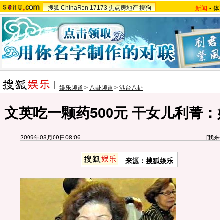
搜狐
ChinaRen
17173
焦点房地产
搜狗
新闻
-
体
娱乐频道
>
八卦频道
>
港台八卦
文英吃一颗药500元 干女儿利菁：
2009年03月09日08:06
[
我来
来源：搜狐娱乐