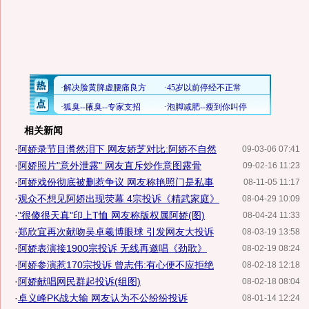
相关新闻
·
阿娇录节目潸然泪下 网友娇芝对比:阿娇不自然
09-03-06 07:41
·
阿娇照片"意外泄露" 网友直斥炒作意图露骨
09-02-16 11:23
·
阿娇戏份彻底被删惹争议 网友称艳照门是私事
08-11-05 11:17
·
观众不想见阿娇出现荧幕 4宗投诉《精武家庭》
08-04-29 10:09
·
"很傻很天真"印上T恤 网友称版权属阿娇(图)
08-04-24 11:33
·
郑欣宜再次献吻吴卓羲博眼球 引发网友大投诉
08-03-19 13:58
·
阿娇表演接1900宗投诉 无线再邀唱《劲歌》
08-02-19 08:24
·
阿娇参演惹170宗投诉 曾志伟:有心便不应拒绝
08-02-18 12:18
·
阿娇献唱网民群起投诉(组图)
08-02-18 08:04
·
卓义峰PK战大输 网友认为不公纷纷投诉
08-01-14 12:24