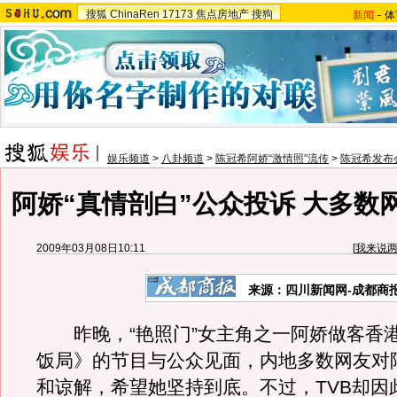
搜狐
ChinaRen
17173
焦点房地产
搜狗
新闻
-
体
娱乐频道
>
八卦频道
>
陈冠希阿娇“激情照”流传
>
陈冠希发布
阿娇“真情剖白”公众投诉 大多数
2009年03月08日10:11
[
我来说
来源：四川新闻网-成都商
昨晚，“艳照门”女主角之一阿娇做客香港
饭局》的节目与公众见面，内地多数网友对
和谅解，希望她坚持到底。不过，TVB却因