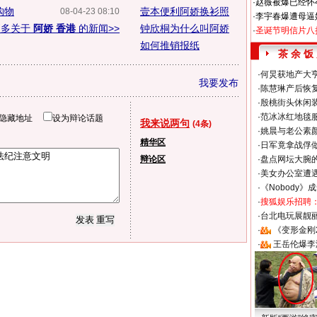
·
赵薇被爆已经怀
购物
壹本便利阿娇换衫照
08-04-23 08:10
·
李宇春爆遭母逼
更多关于
阿娇 香港
的新闻>>
钟欣桐为什么叫阿娇
·
圣诞节明信片八
如何推销报纸
茶 余 饭
·
何炅获地产大亨
我要发布
·
陈慧琳产后恢复
·
殷桃街头休闲装
·
范冰冰红地毯
隐藏地址
设为辩论话题
我来说两句
(4条)
·
姚晨与老公素
精华区
·
日军竟拿战俘
辩论区
·
盘点网坛大腕
·
美女办公室遭
·
《Nobody》
·
搜狐娱乐招聘
·
台北电玩展靓丽S
·
《变形金刚
·
王岳伦爆李