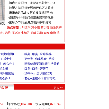
·
酒店之家
|
阿娇三度想复出被拒 CEO
·
欲望之城
|
阿娇艳照粉碎亿万人香港
·
姗姗来迟
|
Twins 阿娇被香港周刊偷
·
虚拟的十
|
艳照门假期未完阿娇现身
·
主席のCl
|
阿娇忽然现身香港 身材
曝光
热点标签：
刘德华
冯小刚
蔡少芬
快乐男声
大s
选秀
范冰冰
张柏芝
苏醒
郑钧
春晚
李湘
搞
你尖叫(图)
·
狐臭--腋臭--全球揭秘！
毁了后半生
·
更年期--卵巢早衰--绝经
--怎么办？
·
涵盖健康要闻健康生活导航
明星支招
·
口臭--口臭--拜拜了!
罩杯升级魔法
·
10平米小店 月赚20万
-怎么办？
·
老公--烟戒不了排排毒吧
说 吧
更多>>
5)
李宇春吧
(104510)
快乐男声吧
(68574)