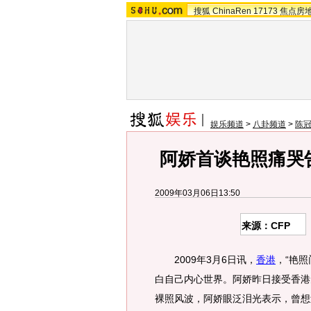
搜狐
ChinaRen
17173
焦点房
娱乐频道
>
八卦频道
>
陈冠
阿娇首谈艳照痛哭告
2009年03月06日13:50
来源：CFP
2009年3月6日讯，
香港
，“艳照
白自己内心世界。阿娇昨日接受香港
裸照风波，阿娇眼泛泪光表示，曾想