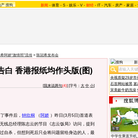
地产
搜狗
新闻
-
体育
-
S
-
娱乐
-
V
-
财经
-
IT
-
汽车
-
房产
-
家居
-
希阿娇“激情照”流传
>
陈冠希发布会
新
白 香港报纸均作头版(图)
央视质疑29岁市
石首网站被黑
篡
[
我来说两句
(4)
] [字号：
大
中
小
]
宋美龄牛奶洗澡
门”事件后，
钟欣桐
（
阿娇
）昨日(3月5日)首道表
无线总经理陈志云的节目《志云饭局》访问，提到
过自杀，但想到死后只会将问题留给身边的人，最
中学生乘直升机