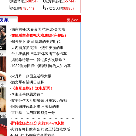
刘德华吧
(69854)
东方神起吧
(65744)
婚姻吧
(78544)
37℃女人吧
(6985)
视 频
更多>>
·
独家首播:大秦帝国
范冰冰-金大班
·
在线看超高收视大戏:
蜗居(完整版)
·
倔强萝卜
麦田
媳妇的美好时代
·
大内密探灵灵狗
倪萍-美丽的事
·
台儿庄战役 日军尸体装满百余卡车
声》
·
揭秘希特勒一生躲过多少次暗杀？
·
1982香港回归中英谈判鲜为人知内幕
·
宋丹丹：张国立活得太累
·
满文军有望明日获释
曝光
·
《变形金刚2》送电影票！
·
李湘王岳伦恩爱待产
·
黎姿怀孕大肚照曝光 月用30万安胎
·
阿娇懒理冠希返港:不关我的事
·
古巨基：我与霆锋都是一哥
不断
·
斯科拉狂砍22分 火箭104-79灰熊
·
火箭弃将赴欧淘金 扣篮王转战俄罗斯
·
NBA5佳球-朗多背身秀妙传