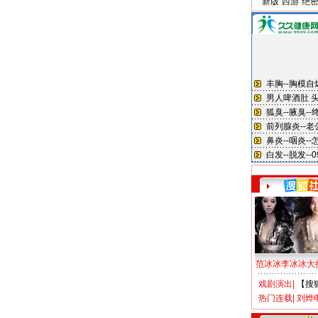
新版“西游”绝
范冰冰李冰冰大
戏剧演出
|
【搜
热门连载
|
刘烨