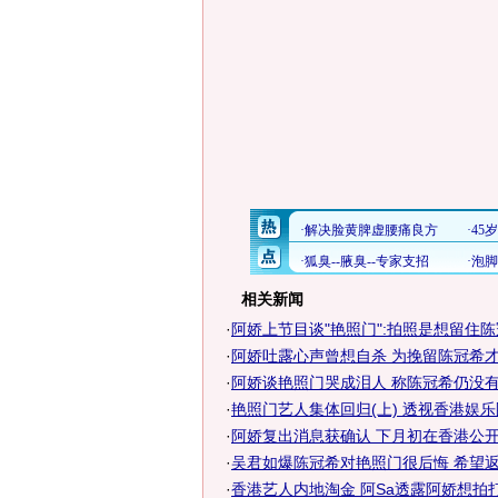
相关新闻
·
阿娇上节目谈"艳照门":拍照是想留住
·
阿娇吐露心声曾想自杀 为挽留陈冠希
·
阿娇谈艳照门哭成泪人 称陈冠希仍没有道
·
艳照门艺人集体回归(上) 透视香港娱乐圈
·
阿娇复出消息获确认 下月初在香港公开亮
·
吴君如爆陈冠希对艳照门很后悔 希望
·
香港艺人内地淘金 阿Sa透露阿娇想拍