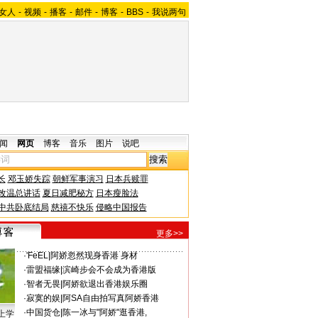
女人
-
视频
-
播客
-
邮件
-
博客
-
BBS
-
我说两句
闻
网页
博客
音乐
图片
说吧
长
邓玉娇失踪
朝鲜军事演习
日本兵赎罪
改温总讲话
夏日减肥秘方
日本瘦脸法
中共卧底结局
慈禧不快乐
侵略中国报告
更多>>
·
'FeEL
|
阿娇忽然现身香港 身材
·
雷盟福缘
|
滨崎步会不会成为香港版
·
智者无畏
|
阿娇欲退出香港娱乐圈
·
寂寞的娱
|
阿SA自由拍写真阿娇香港
·
中国货仓
|
陈一冰与"阿娇"逛香港,
上学