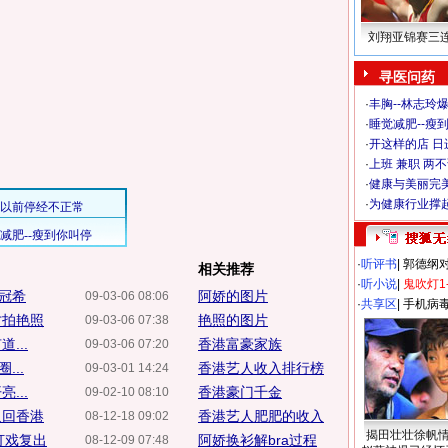
刘翔亚锦赛三
寻医问药
·
丰胸--林志玲
·
睡觉减肥--瘦到
·
开这样的店 日进
·
上班 兼职 两
·
健康与美丽完
·
为健康行业撑
·
听评书
|
郭德纲
相关推荐
·
听小说
|
鬼吹灯1
陈冠希
阿娇的图片
09-03-06 08:06
·
共享区
|
手机病
才拍艳照
艳照的图片
09-03-06 07:38
...
香港富豪家族
09-03-06 07:20
...
香港艺人收入排行榜
09-03-01 14:24
...
香港豪门千金
09-02-10 08:10
返回香港
香港艺人肥肥的收入
08-12-18 09:02
揭田壮壮徐帆
打戏复出
阿娇换衫解bra过程
08-12-09 07:48