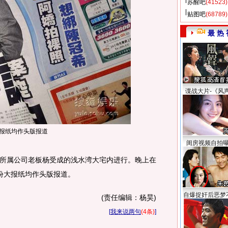
苏醒吧
(41523)
贴图吧
(68789)
最 热 
谍战大片-《风
报纸均作头版报道
闺房视频自拍
属公司老板杨受成的浅水湾大宅内进行。晚上在
多份大报纸均作头版报道。
自爆捉奸后恶梦
(责任编辑：杨昊)
[
我来说两句
(4条)
]