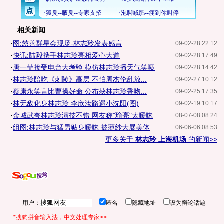
相关新闻
·
图:慈善群星会现场-林志玲发表感言
09-02-28 22:12
·
快讯:陆毅携手林志玲亮相爱心大道
09-02-28 17:49
·
唐一菲接受电台大考验 模仿林志玲播天气笑喷
09-02-28 14:42
·
林志玲陪吃《刺陵》高层 不怕周杰伦乱放...
09-02-27 10:12
·
蔡康永笑言比曹操好命 公布获林志玲香吻...
09-02-25 17:35
·
林无敌化身林志玲 李欣汝路遇小沈阳(图)
09-02-19 10:17
·
金城武夸林志玲演技不错 网友称"瑜亮"太暧昧
08-07-08 08:24
·
组图:林志玲与猛男贴身暧昧 披薄纱大展美体
06-06-06 08:53
更多关于
林志玲 上海机场
的新闻>>
用户：
匿名
隐藏地址
设为辩论话题
*搜狗拼音输入法，中文处理专家>>