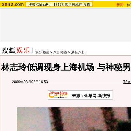
搜狐
ChinaRen
17173
焦点房地产
搜狗
新闻
-
体
娱乐频道
>
八卦频道
>
港台八卦
林志玲低调现身上海机场 与神秘男
2009年03月02日16:53
[
我来
来源：金羊网-新快报