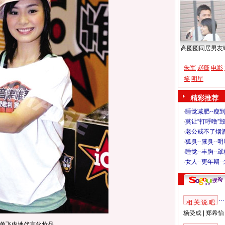
高圆圆同居男友
朱军
赵薇
电影
笑
明星
精彩推荐
·
睡觉减肥--瘦到
·
莫让“打呼噜”
·
老公戒不了烟酒
·
狐臭--腋臭--
·
睡觉--丰胸--
·
女人--更年期-
相 关 说 吧
杨受成
|
郑希怡
单飞内地代言化妆品