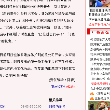
4日晚阿娇被拍到返回公司连夜开会，商讨复出大
揭田壮壮徐帆
《新宿事件》举行记者会，身为老板的杨受成与成
·
赵薇被爆已经怀
·
李宇春爆遭母逼
阿娇3月复出计划不变，但提到陈冠希他则反应冷
·
圣诞节明信片八
人。”此外，杨受成坦言将支持阿娇，他说：“如今
茶 余 饭
谈到“艳照门”时也直言：“已是过去的事了”，问他
·
何炅获地产大亨
都复出。”
·
陈慧琳产后恢复
·
殷桃街头休闲装
·
范冰冰红地毯
前阿娇也被香港媒体拍到前往公司开会，大家都
·
姚晨与老公素
者获悉，阿娇复出的第一份工作不是代言牛仔裤，
·
日军竟拿战俘
是代言内地某化妆品。在复出的烟幕弹下阿娇其实
·
盘点网坛大腕
·
美女办公室遭
源：金羊网-新快报)
·
《Nobody》
(责任编辑：陈青)
·
搜狐娱乐招聘
[
我来说两句
(61条)
]
·
台北电玩展靓丽S
·
《变形金刚
·
王岳伦爆李
相关推荐
...
阿娇的图片
08-03-25 10:00