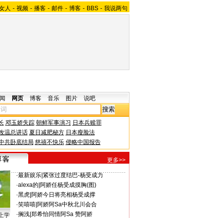
女人
-
视频
-
播客
-
邮件
-
博客
-
BBS
-
我说两句
闻
网页
博客
音乐
图片
说吧
长
邓玉娇失踪
朝鲜军事演习
日本兵赎罪
改温总讲话
夏日减肥秘方
日本瘦脸法
中共卧底结局
慈禧不快乐
侵略中国报告
更多>>
·
最新娱乐
|
紧张过度结巴-杨受成力
·
alexa的
|
阿娇任杨受成摸胸(图)
·
黑虎
|
阿娇今日将亮相杨受成撑
·
笑嘻嘻
|
阿娇阿Sa中秋北川会合
·
搁浅
|
郑希怡同情阿Sa 赞阿娇
上学