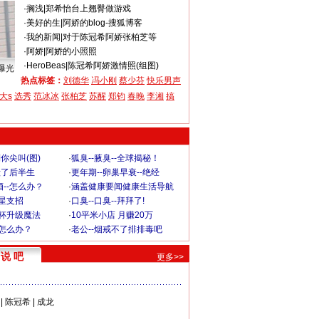
·
搁浅
|
郑希怡台上翘臀做游戏
·
美好的生
|
阿娇的blog-搜狐博客
·
我的新闻
|
对于陈冠希阿娇张柏芝等
·
阿娇
|
阿娇的小照照
·
HeroBeas
|
陈冠希阿娇激情照(组图)
曝光
热点标签：
刘德华
冯小刚
蔡少芬
快乐男声
大s
选秀
范冰冰
张柏芝
苏醒
郑钧
春晚
李湘
搞
你尖叫(图)
·
狐臭--腋臭--全球揭秘！
毁了后半生
·
更年期--卵巢早衰--绝经
--怎么办？
·
涵盖健康要闻健康生活导航
明星支招
·
口臭--口臭--拜拜了!
罩杯升级魔法
·
10平米小店 月赚20万
-怎么办？
·
老公--烟戒不了排排毒吧
说 吧
更多>>
|
陈冠希
|
成龙