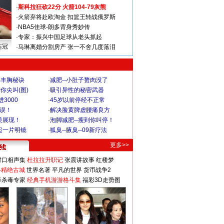
·
斯科拉狂砍22分 火箭104-79灰熊
·
火箭弃将赴欧淘金 扣篮王转战俄罗斯
·
NBA5佳球-朗多背身秀妙传
·
专家：振兴中国足球从老头抓起
连冠
·
马琳离婚分割房产 张一不舍几度落泪
爆丰胸秘诀
·
减肥--小肚子赘肉没了
你尖叫(图)
·
吸引异性的秘密武器
3000
·
45岁以前停经不正常
不误！
·
解决脸黄脾虚腰痛良方
美展现！
·
泡脚减肥--瘦到你叫停！
起一片明镜
·
狐臭--腋臭--09新疗法
更多>>
对口相声集
杜拉拉升职记
张震讲故事
红楼梦
-精绝古城
世界名著
平凡的世界
货币战争2
毒杀毒专家
经典手机游游格斗集
福彩3D走势图