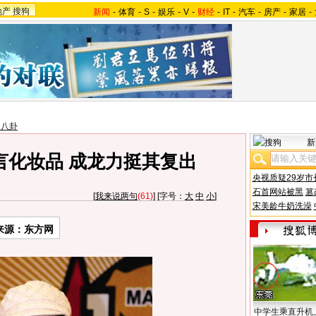
地产
搜狗
新闻
-
体育
-
S
-
娱乐
-
V
-
财经
-
IT
-
汽车
-
房产
-
家居
-
台八卦
新
言化妆品 成龙力挺其复出
央视质疑29岁市
石首网站被黑
篡
[
我来说两句
(61)
] [字号：
大
中
小
]
宋美龄牛奶洗澡
来源：东方网
中学生乘直升机