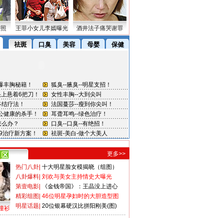
密照
王菲小女儿李嫣曝光
酒井法子痛哭谢罪
更多>>
热门八卦
|
十大明星脸女模揭晓（组图）
八卦爆料
|
刘欢与美女主持情史大曝光
第壹电影
|
《金钱帝国》：王晶没上进心
精彩组图
|
46位明星孕妇时的大胆造型图
明星话题
|
20位银幕硬汉比拼阳刚美(图)
撞衫