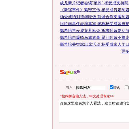
·
成龙新片记者会谈"艳照" 杨受成支持
·
《新宿事件》紧密宣传 杨受成肯定阿娇三
·
杨受成约刘德华吃饭 商谈合作支援阿娇复
·
阿娇南昌任表演嘉宾 老板杨受成亲自护
·
郑希怡责麦浚龙惹麻烦 祈求阿娇复活节复
·
郑希怡自爆骑马尴尬事 慰问阿娇不提麦浚
·
郑希怡关智斌出席活动 杨受成家人闭口不
更
用户：
匿名
*搜狗拼音输入法，中文处理专家>>