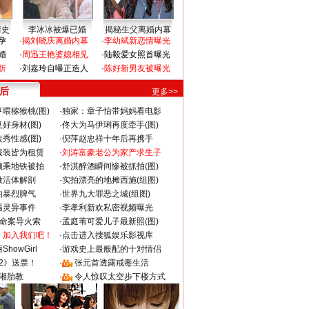
情史
李冰冰被爆已婚
揭秘生父离婚内幕
孕
·
揭刘晓庆离婚内幕
·
李幼斌新恋情曝光
婚
·
周迅王艳婆媳相见
·
陆毅爱女照首曝光
折
·
刘嘉玲自曝正造人
·
陈好新男友被曝光
 后
更多>>
喂猕猴桃(图)
·
独家：章子怡带妈妈看电影
好身材(图)
·
佟大为马伊琍再度牵手(图)
秀性感(图)
·
倪萍赵忠祥十年后再携手
服装皆为租赁
·
刘涛富豪老公为家产求生子
颜乘地铁被拍
·
舒淇醉酒瞬间惨被抓拍(图)
做活体解剖
·
实拍漂亮的地摊西施(组图)
的暴烈脾气
·
世界九大罪恶之城(组图)
遇灵异事件
·
李孝利新欢私密视频曝光
成命案导火索
·
孟庭苇可爱儿子最新照(图)
：加入我们吧！
·
点击进入搜狐娱乐影视库
howGirl
·
游戏史上最般配的十对情侣
2》送票！
·
张元首透露戒毒生活
湘胎教
·
令人惊叹太空步下楼方式