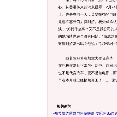
心。从香港传来的消息显示，2月2
计。也是在同一天，英皇投拍的电影
龙也不忘开口力撑阿娇。杨受成承认
淡，“关我什么事？又不是我公司的
的她情绪也完全没有问题。”而成龙在
鼓励阿娇复出吗？他说：“我鼓励个个
随着陈冠希在加拿大作证完毕，日
在积极恢复到正常的生活中。昨日记
也不是代言汽车，更不是拍电影，而
早在本月就已经悄然开工了…… (来
相关新闻
·
郑希怡透露曾与阿娇联络 要陪阿Sa度过艰