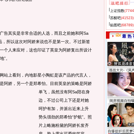
说 吧 排 行
上证指数
(7744
苏醒吧
(41523)
贴图吧
(68789)
告其实是非常合适的人选，而且之前她和阿Sa
最 热 
妆品，所以这次对阿娇来说也不是第一次。不过新签
一个人来应对，这也印证了英皇为阿娇复出所设计
地”。
谍战大片-《风
站上看到，内地影星小陶虹是该产品的代言人，
是阿娇，另一个是郑希怡。
目前英皇的策略是阿娇
单飞，虽然没有阿Sa陪在身
边，不过公司上下还是对她
闺房视频自拍
呵护有加，并派出近来上升
势头强劲的郑希怡“护航”。照
片上略施粉黛的阿娇长发齐
自爆捉奸后恶梦
肩，脸上露出可爱的笑容，