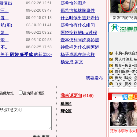
阿娇复出
郑希怡的图片
09-02-26 12:51
...
郑希怡掉抹胸事件
09-02-26 09:47
...
什么时候出道郑希怡
09-02-15 07:18
新版“西游”绝
航(图)
郑希怡有什么绯闻
08-10-20 11:41
...
阿娇换衫解bra过程
08-03-22 09:22
...
壹本便利阿娇换衫照
08-03-10 09:53
...
钟欣桐为什么叫阿娇
08-02-25 17:58
多关于
阿娇 杨受成
的新闻>>
杨受成现在怎么样
杨受成 罗文
我要发布
隐藏地址
设为辩论话题
我来说两句
(61条)
精华区
辩论区
范冰冰李冰冰大