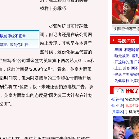
模样十分乖巧。
尽管阿娇目前行踪低
刘翔亚锦赛三
调，但记者还是在该公司网
寻医问药
站上发现，其实早在本月早
·
丰胸--林志玲
些时候，这份化妆品代言的
·
睡觉减肥--瘦到
里写着“公司重金签约英皇旗下两名艺人Gillian和
·
开这样的店 日进
·
上班 兼职 两
怡，落款时间是“2009年2月”。看来，英皇方面虽
·
健康与美丽完
后时间表，但为阿娇接单的工作却在悄悄地开展
·
为健康行业撑
酬劳将在7位数，接下来她还会拍摄电视广告。谈
，英皇方面给出的态度是“因为复工大计都在计划
·
听评书
|
郭德纲
公开”。
·
听小说
|
鬼吹灯1
·
共享区
|
手机病
入司法程序，但这并没有影响广告商对阿娇的信