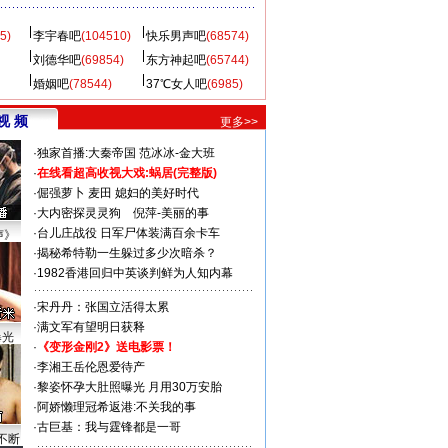
5)
李宇春吧
(104510)
快乐男声吧
(68574)
刘德华吧
(69854)
东方神起吧
(65744)
婚姻吧
(78544)
37℃女人吧
(6985)
视 频
更多>>
·
独家首播:大秦帝国
范冰冰-金大班
·
在线看超高收视大戏:
蜗居(完整版)
·
倔强萝卜
麦田
媳妇的美好时代
·
大内密探灵灵狗
倪萍-美丽的事
·
台儿庄战役 日军尸体装满百余卡车
声》
·
揭秘希特勒一生躲过多少次暗杀？
·
1982香港回归中英谈判鲜为人知内幕
·
宋丹丹：张国立活得太累
·
满文军有望明日获释
曝光
·
《变形金刚2》送电影票！
·
李湘王岳伦恩爱待产
·
黎姿怀孕大肚照曝光 月用30万安胎
·
阿娇懒理冠希返港:不关我的事
·
古巨基：我与霆锋都是一哥
不断