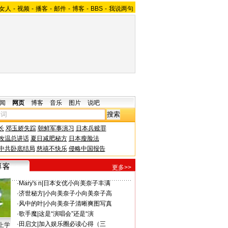
女人
-
视频
-
播客
-
邮件
-
博客
-
BBS
-
我说两句
闻
网页
博客
音乐
图片
说吧
长
邓玉娇失踪
朝鲜军事演习
日本兵赎罪
改温总讲话
夏日减肥秘方
日本瘦脸法
中共卧底结局
慈禧不快乐
侵略中国报告
更多>>
·
Mary's n
|
日本女优小向美奈子丰满
·
济世秘方
|
小向美奈子小向美奈子高
·
风中的叶
|
小向美奈子清晰爽图写真
·
歌手魔
|
这是“演唱会”还是“演
·
田启文
|
加入娱乐圈必读心得（三
上学