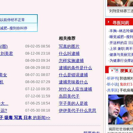
刘翔亚锦赛三
寻医问药
·
丰胸--林志玲
·
睡觉减肥--瘦到
相关推荐
·
开这样的店 日进
(图)
写真的图片
09-02-05 08:56
·
上班 兼职 两
》刘美君
什么叫逮捕
08-12-06 23:18
·
健康与美丽完
怎样实施逮捕
08-09-03 09:34
·
为健康行业撑
逮捕的条件是什么
08-08-29 08:02
美女
什么是错误逮捕
08-07-31 08:07
·
听评书
|
郭德纲
机
逮捕意味着什么
08-06-02 07:29
·
听小说
|
鬼吹灯1
对什么人应当逮捕
07-12-10 09:35
·
共享区
|
手机病
岛田美代子
07-12-06 11:59
...
字子美的人是谁
07-06-25 18:54
远?
伊伊美代子什么意思
07-05-30 08:18
子 吸毒 写真 日本
的新闻>>
揭田壮壮徐帆