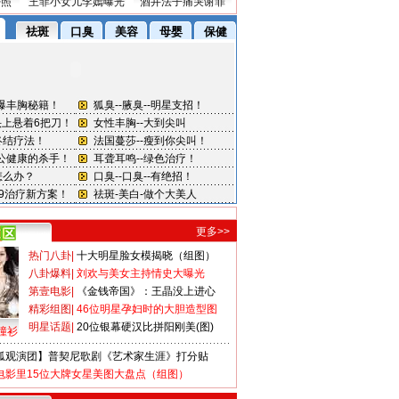
密照
王菲小女儿李嫣曝光
酒井法子痛哭谢罪
更多>>
热门八卦
|
十大明星脸女模揭晓（组图）
八卦爆料
|
刘欢与美女主持情史大曝光
第壹电影
|
《金钱帝国》：王晶没上进心
精彩组图
|
46位明星孕妇时的大胆造型图
明星话题
|
20位银幕硬汉比拼阳刚美(图)
撞衫
狐观演团】普契尼歌剧《艺术家生涯》打分贴
电影里15位大牌女星美图大盘点（组图）