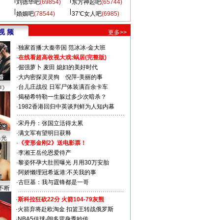
刘德华吧
(69854)
东方神起吧
(65744)
婚姻吧
(78544)
37℃女人吧
(6985)
视 频
更多>>
·
独家首播:大秦帝国
范冰冰-金大班
·
在线看超高收视大戏:
蜗居(完整版)
·
倔强萝卜
麦田
媳妇的美好时代
·
大内密探灵灵狗
倪萍-美丽的事
·
台儿庄战役 日军尸体装满百余卡车
声》
·
揭秘希特勒一生躲过多少次暗杀？
·
1982香港回归中英谈判鲜为人知内幕
·
宋丹丹：张国立活得太累
·
满文军有望明日获释
曝光
·
《变形金刚2》送电影票！
·
李湘王岳伦恩爱待产
·
黎姿怀孕大肚照曝光 月用30万安胎
·
阿娇懒理冠希返港:不关我的事
·
古巨基：我与霆锋都是一哥
不断
·
斯科拉狂砍22分 火箭104-79灰熊
·
火箭弃将赴欧淘金 扣篮王转战俄罗斯
·
NBA5佳球-朗多背身秀妙传