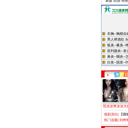
新版“西游”绝
范冰冰李冰冰大
戏剧演出
|
【搜
热门连载
|
刘烨