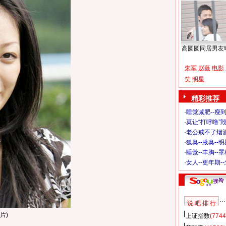
高圆圆同居男友
朱军
赵薇
电影
笑
明星
精彩推荐
·
睡觉减肥--瘦到
·
莫让“打呼噜”
·
老公戒不了烟酒
·
狐臭--腋臭--
·
睡觉--丰胸--
·
女人--更年期-
说 吧 排 行
片)
上证指数
(7744