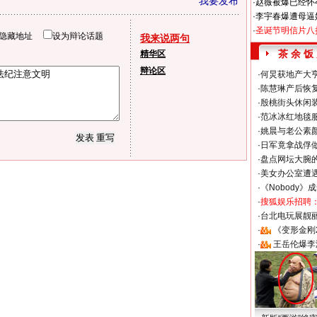
我要发布
·
赵薇被爆已经怀
·
李宇春爆遭母逼
·
圣诞节明信片八
隐藏地址
设为辩论话题
我来说两句
茶 余 饭
精华区
辩论区
·
何炅获地产大亨
·
陈慧琳产后恢复
·
殷桃街头休闲装
·
范冰冰红地毯
·
姚晨与老公素
·
日军竟拿战俘
·
盘点网坛大腕
·
美女办公室遭
·
《Nobody》
·
搜狐娱乐招聘
·
台北电玩展靓丽S
·
《变形金刚
·
王岳伦爆李