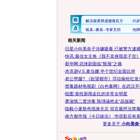
相关新闻
·
日星小向美奈子涉嫌吸毒 已被警方逮捕
·
快讯:最佳女主角《我不卖身我卖子宫
·
新华网:武侠剧面临"瓶颈"之痛
·
杰克逊V.S.麦当娜:半个世纪全面比拼
·
老公劈腿? 《欲望都市》莎拉输给红发
·
禁毒题材电视剧《白色毒网》在武汉开
·
组图:靠性新闻走红的非常女明星
·
萧淑慎二度涉毒 陈瑀涵抢走"晶饭碗"
·
陆毅小麦肤色现身北京 坦言最想当禁毒大
·
南方都市报《今日娱论》:华语影后有多
更多关于
小向美奈