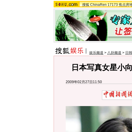
搜狐
ChinaRen
17173
焦点房
娱乐频道
>
八卦频道
>
日
日本写真女星小向
2009年02月27日11:50