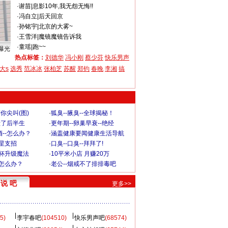
·
谢苗
|
息影10年,我无怨无悔!!
·
冯自立
|
后天回京
·
孙铭宇
|
北京的大雾~
·
王雪洋
|
魔镜魔镜告诉我
·
童瑶
|
跑~~
曝光
热点标签：
刘德华
冯小刚
蔡少芬
快乐男声
大s
选秀
范冰冰
张柏芝
苏醒
郑钧
春晚
李湘
搞
你尖叫(图)
·
狐臭--腋臭--全球揭秘！
毁了后半生
·
更年期--卵巢早衰--绝经
--怎么办？
·
涵盖健康要闻健康生活导航
明星支招
·
口臭--口臭--拜拜了!
罩杯升级魔法
·
10平米小店 月赚20万
-怎么办？
·
老公--烟戒不了排排毒吧
说 吧
更多>>
5)
李宇春吧
(104510)
快乐男声吧
(68574)