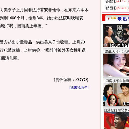
苏醒吧
(41523)
贴图吧
(68789)
美奈子上月因非法持有安非他命，在东京六本木
判刑1年6个月，缓刑3年。她步出法院时哽咽表
最 热 
会殴打我，因而染上毒瘾。”
方起出少量毒品，供出美奈子也吸毒。上月20
行犯遭逮捕，当时供称：“喝醉时被外国女性引诱
谍战大片-《风
算回演艺圈。
(责任编辑：ZOYO)
闺房视频自拍
[
我来说两句
]
自爆捉奸后恶梦