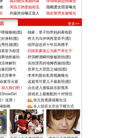
孕
·
揭刘晓庆离婚内幕
·
李幼斌新恋情曝光
婚
·
周迅王艳婆媳相见
·
陆毅爱女照首曝光
折
·
刘嘉玲自曝正造人
·
陈好新男友被曝光
 后
更多>>
喂猕猴桃(图)
·
独家：章子怡带妈妈看电影
好身材(图)
·
佟大为马伊琍再度牵手(图)
秀性感(图)
·
倪萍赵忠祥十年后再携手
服装皆为租赁
·
刘涛富豪老公为家产求生子
颜乘地铁被拍
·
舒淇醉酒瞬间惨被抓拍(图)
做活体解剖
·
实拍漂亮的地摊西施(组图)
的暴烈脾气
·
世界九大罪恶之城(组图)
遇灵异事件
·
李孝利新欢私密视频曝光
成命案导火索
·
孟庭苇可爱儿子最新照(图)
：加入我们吧！
·
点击进入搜狐娱乐影视库
howGirl
·
游戏史上最般配的十对情侣
2》送票！
·
张元首透露戒毒生活
湘胎教
·
令人惊叹太空步下楼方式