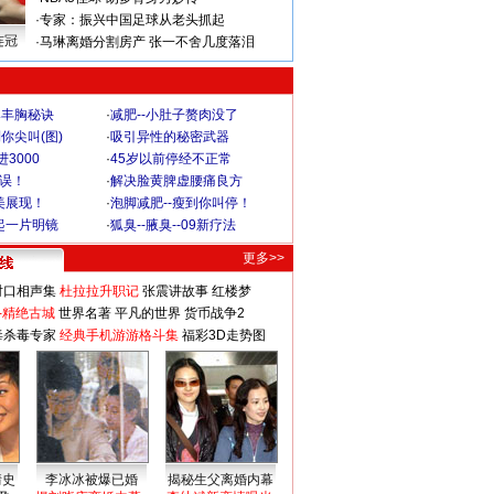
·
专家：振兴中国足球从老头抓起
连冠
·
马琳离婚分割房产 张一不舍几度落泪
爆丰胸秘诀
·
减肥--小肚子赘肉没了
你尖叫(图)
·
吸引异性的秘密武器
3000
·
45岁以前停经不正常
不误！
·
解决脸黄脾虚腰痛良方
美展现！
·
泡脚减肥--瘦到你叫停！
起一片明镜
·
狐臭--腋臭--09新疗法
更多>>
对口相声集
杜拉拉升职记
张震讲故事
红楼梦
-精绝古城
世界名著
平凡的世界
货币战争2
毒杀毒专家
经典手机游游格斗集
福彩3D走势图
情史
李冰冰被爆已婚
揭秘生父离婚内幕