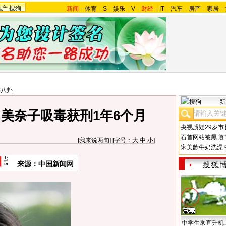
地产
搜狗
新闻
-
体育
-
S
-
娱乐
-
V
-
财经
-
IT
-
汽车
-
房产
-
家居
-
韩八卦
新
美奈子吸毒获刑1年6个月
央视质疑29岁市
石首网站被黑
篡
[
我来说两句
] [字号：
大
中
小
]
宋美龄牛奶洗澡
来源：中国新闻网
中学生乘直升机