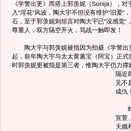
《学警出更》而搭上郭羡妮（Sonija），
入“淫花”风波，陶大宇不但没有维护“旧爱”
石，至于郭羡妮则坦言对陶大宇已“没感觉“
尊重人，双方隔空开火，骂战一触即发！
陶大宇与郭羡妮被指因为拍摄《学警出
起，前年陶大宇与太太黄蕙宝（阿宝）正式
时郭羡妮更被指是第三者，惟陶大宇仍力撑
隔近
见不
成仇
昨
宣萱
天娥