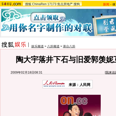
搜狐
ChinaRen
17173
焦点房地产
搜狗
新闻
-
体
娱乐频道
>
八卦频道
>
港台八卦
陶大宇落井下石与旧爱郭羡妮
2009年02月18日08:31
[
我来说
来源：人民网