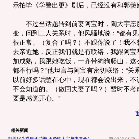
示拍毕《学警出更》剧后，已经没有和郭羡
不过当话题转到前妻阿宝时，陶大宇态度
变，问到二人关系时，他风骚地说：“都有
很正常。（复合了吗？）不跟你说了！我不
去亲近她，反正我们就是有联络，我跟阿宝
加成熟，我跟她吃饭，一齐带狗狗爬山，这
都不行吗？”他坦言与阿宝有密切联络：“关
以前好多话憋在心中，现在都会说出来，不
不会知道的。（做回夫妻了吗？）暂时不考
要是感觉开心。”
[
相关新闻
·
郭羡妮为裸男洒花瓣 不谈陶大宇与妻复合(...
08-09-15 08:25