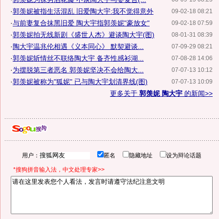
·
郭羡妮被指生活混乱 旧爱陶大宇:我不觉得意外
09-02-18 08:21
·
与前妻复合抹黑旧爱 陶大宇指郭羡妮"豪放女"
09-02-18 07:59
·
郭羡妮拍无线新剧《盛世人杰》避谈陶大宇(图)
08-01-31 08:39
·
陶大宇温兆伦相遇《义本同心》 默契避谈...
07-09-29 08:21
·
郭羡妮斩情丝不联络陶大宇 备齐性感衫湖...
07-08-28 14:06
·
为摆脱第三者恶名 郭羡妮坚决不会给陶大...
07-07-13 10:12
·
郭羡妮被称为"狐妮" 已与陶大宇划清界线(图)
07-07-13 10:09
更多关于
郭羡妮 陶大宇
的新闻>>
用户：
匿名
隐藏地址
设为辩论话题
*搜狗拼音输入法，中文处理专家>>