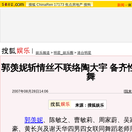
搜狐
ChinaRen
17173
焦点房地产
搜狗
新闻
-
体
娱乐频道
>
明星_娱乐圈
>
港台明星
郭羡妮斩情丝不联络陶大宇 备齐
舞
2007年08月28日14:06
[
我来
来源：搜狐娱乐
郭羡妮
、陈敏之、曹敏莉、周家蔚、吴
豪、黄长兴及谢天华四男四女联同舞蹈老师