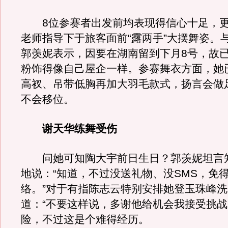
8位参赛者出发前均表现得信心十足，更
老师指导下于旅客面前“露两手”大摆舞姿。
郭羡妮表示，因要在湖南留到下月8号，故
粉饰得像自己屋企一样。参赛舞衣方面，她
高衩、吊带低胸再加大羽毛款式，扬言会做
不会移位。
谢天华练舞受伤
问她可知陶大宇前日生日？郭羡妮坦言
地说：“知道，不过没送礼物、没SMS，免
络。”对于有指陈志云特别安排她登玉珠峰
道：“不要这样说，多谢他给机会我接受挑
险，不过这是个难得经历。