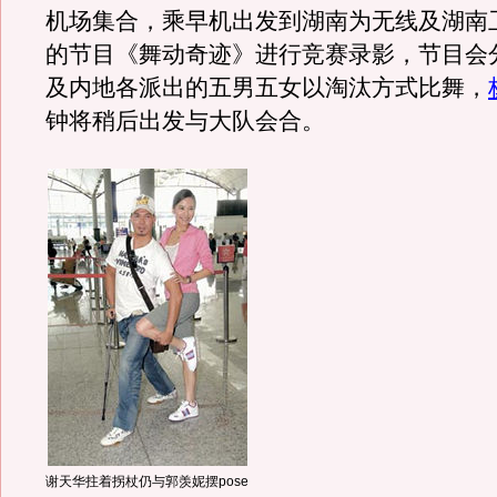
机场集合，乘早机出发到湖南为无线及湖南
的节目《舞动奇迹》进行竞赛录影，节目会
及内地各派出的五男五女以淘汰方式比舞，
钟将稍后出发与大队会合。
谢天华拄着拐杖仍与郭羡妮摆pose