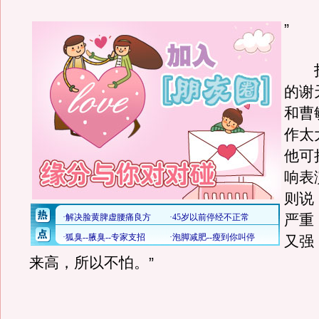
”
拄
的谢
和曹
作太
他可
响表
则说
严重
又强
来高，所以不怕。”