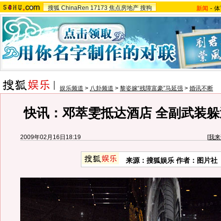
搜狐
ChinaRen
17173
焦点房地产
搜狗
新闻
-
体
娱乐频道
>
八卦频道
>
黎姿嫁“残障富豪”马延强
>
婚讯不断
快讯：邓萃雯抵达酒店 全副武装躲
2009年02月16日18:19
[
我来
来源：搜狐娱乐 作者：图片社