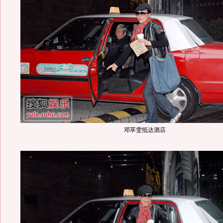
邓萃雯抵达酒店