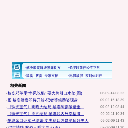
相关新闻
·
黎姿邓萃雯"争风吃醋" 耍大牌引口水仗(图)
06-09-14 08:23
·
图:黎姿婚宴即将开始-记者等候黎姿现身
09-02-16 18:39
·
《珠光宝气》明晚大结局 黎姿陈豪破镜重...
09-02-12 08:44
·
《珠光宝气》周五结局 黎姿戏内外幸福满...
09-02-11 10:34
·
黎姿亲口证实已结婚 丈夫马廷强是绝顶好男人
09-02-09 11:43
·
22年情路 黎姿只爱大男人(图)
09-02-09 11:30