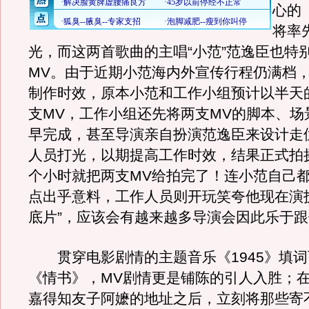
心的
将率
光，而这两首歌曲的主唱“小范”范逸臣也特
MV。由于近期小范海内外宣传行程仍满档，
制作时效，原本小范和工作小组预计以半天
支MV，工作小组还先将两支MV的脚本、场
早完成，甚至导演亲自扮演范逸臣来设计走
人员打光，以期提高工作时效，结果正式拍
个小时就把两支MV给拍完了！连小范自己
点出乎意料，工作人员则开玩笑夸他现在演
底片”，应该会有越来越多导演会因此乐于
贯穿电影剧情的主题音乐《1945》填词
《情书》，MV剧情更是铺陈的引人入胜；
嘉得知友子阿嬷的地址之后，立刻将那些寄