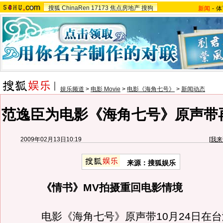
搜狐
ChinaRen
17173
焦点房地产
搜狗
新闻
-
体
娱乐频道
>
电影 Movie
>
电影《海角七号》
>
新闻动态
范逸臣为电影《海角七号》原声带
2009年02月13日10:19
[
我来
来源：搜狐娱乐
《情书》MV拍摄重回电影情境
电影《海角七号》原声带10月24日在台