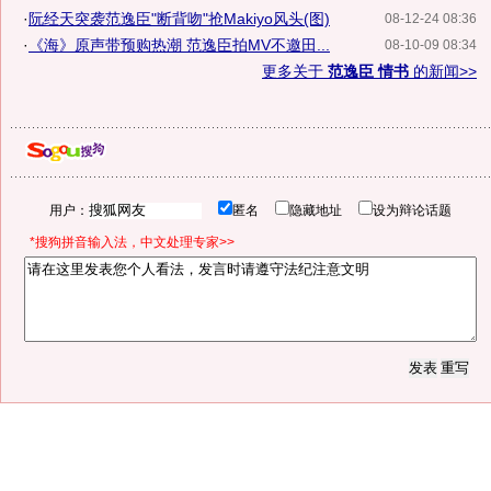
·
阮经天突袭范逸臣"断背吻"抢Makiyo风头(图)
08-12-24 08:36
·
《海》原声带预购热潮 范逸臣拍MV不邀田...
08-10-09 08:34
更多关于
范逸臣 情书
的新闻>>
用户：
匿名
隐藏地址
设为辩论话题
*搜狗拼音输入法，中文处理专家>>