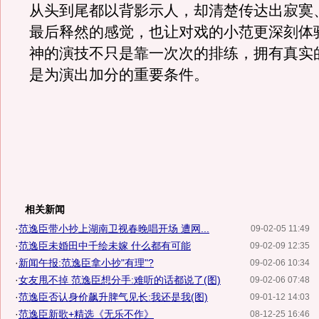
从头到尾都以背影示人，却清楚传达出寂寞
最后释然的感觉，也让对戏的小范更深刻体
神的演技不只是靠一次次的排练，拥有真实
是为演出加分的重要条件。
相关新闻
·
范逸臣带小抄上湖南卫视春晚唱开场 遭网...
09-02-05 11:49
·
范逸臣未婚田中千绘未嫁 什么都有可能
09-02-09 12:35
·
新闻午报:范逸臣拿小抄"有理"?
09-02-06 10:34
·
女友甩不掉 范逸臣想分手:难听的话都说了(图)
09-02-06 07:48
·
范逸臣否认身价飙升脾气见长:我还是我(图)
09-01-12 14:03
·
范逸臣新歌+精选《无乐不作》
08-12-25 16:46