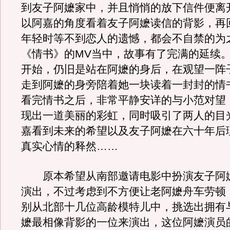
到友子阿嬷家中，并且悄悄的放下信件便离
以阿嘉的角度看着友子阿嬷读信的背影，再
年轻时等不到恋人的遗憾，都会不自禁的为
《情书》的MV当中，故事有了完满的延续。
开始，仍旧是站在阿嬷的身后，在观望一阵
走到阿嬷的身旁陪着她一块读着一封封的情
看完情书之后，非常平静安详的与小范对望
现出一道美丽的彩虹，同时吸引了两人的目
嘉看到未来的希望以及友子阿嬷在六十年后
真实心情的释然……
原本希望从南部邀请电影中扮演友子阿
演出，不过考虑到不方便让老阿嬷舟车劳顿
别从北部十几位高龄模特儿中，挑选出拥有
嬷最相像背影的一位来演出，这位阿嬷演员