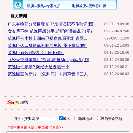
相关新闻
·
广东春晚部分节目曝光 TVB演员记不住歌词(图)
09-01-19 09:38
·
女友甩不掉 范逸臣想分手:难听的话都说了(图)
09-02-06 07:48
·
范逸臣带小抄上湖南卫视春晚唱开场 遭网...
09-02-05 11:49
·
范逸臣否认身价飙升脾气见长:我还是我(图)
09-01-12 14:03
·
范逸臣新歌+精选《无乐不作》
08-12-25 16:46
·
阮经天突袭范逸臣"断背吻"抢Makiyo风头(图)
08-12-24 08:36
·
范逸臣怕亲亲? 阮经天硬要啵一个
08-12-24 08:21
·
范逸臣宣传新片 《爱到底》中用声音演三人
08-12-24 08:03
用户：
匿名
隐藏地址
设为辩论话题
*搜狗拼音输入法，中文处理专家>>