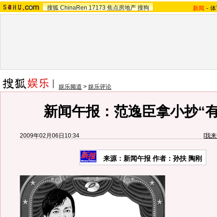
搜狐
ChinaRen
17173
焦点房地产
搜狗
新闻
-
体
娱乐频道
>
娱乐评论
新闻午报：范逸臣拿小抄“有
2009年02月06日10:34
[
我来
来源：新闻午报 作者：孙扶 陶刚