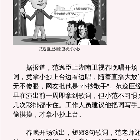
范逸臣上湖南卫视打小抄
据报道，范逸臣上湖南卫视春晚唱开场，
词，竟拿小抄上台边看边唱，随着直播大放
无不傻眼，网友批他是“小抄歌手”。范逸臣
早在演出前一周即拿到歌词，但小范不习惯
几次彩排都卡住。工作人员建议他把词写手
偷摸摸，才拿小抄上台。
春晚开场演出，短短8句歌词，范老师还