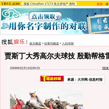
搜狐
ChinaRen
17173
焦点房地产
搜狗
新闻
-
体
娱乐频道
>
好莱坞频道
>
八卦绯闻
贾斯丁大秀高尔夫球技 殷勤帮格雷
2009年02月13日09:25
[
我来
来源：大洋网-信息时报