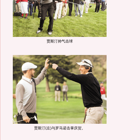
贾斯汀帅气击球
贾斯汀(左)与罗马诺击掌庆贺。