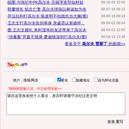
·
组图:与张纪中PK高尔夫 吕丽萍造型似村姑
08-10-26 10:00
·
郭董情长 惦念亡妻 高尔夫球场以林淑如为名
08-07-16 08:22
·
开法拉利打高尔夫 陈道明不拍戏也当大腕(图)
08-06-18 09:19
·
王志文打高尔夫告别单身 亲戚否认新娘怀...
08-04-02 08:04
·
图:王志文婚礼 朱时茂等好友还带来了高尔夫
08-04-01 22:05
·
"涉毒案"开庭不现身 萧淑慎深圳打高尔夫(图)
08-03-14 15:38
更多关于
高尔夫 贾斯丁
的新闻>>
用户：
匿名
隐藏地址
设为辩论话题
*搜狗拼音输入法，中文处理专家>>