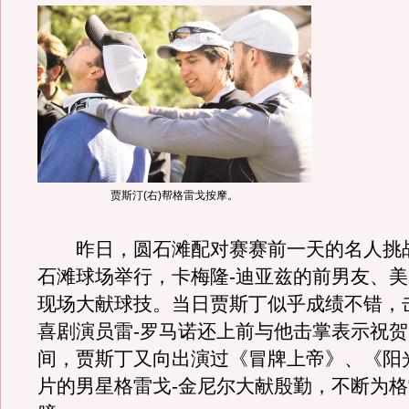
贾斯汀(右)帮格雷戈按摩。
昨日，圆石滩配对赛赛前一天的名人挑
石滩球场举行，卡梅隆-迪亚兹的前男友、
现场大献球技。当日贾斯丁似乎成绩不错，
喜剧演员雷-罗马诺还上前与他击掌表示祝
间，贾斯丁又向出演过《冒牌上帝》、《阳
片的男星格雷戈-金尼尔大献殷勤，不断为