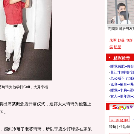
高圆圆同居男友
朱军
赵薇
电影
笑
明星
精彩推荐
·
睡觉减肥--瘦到
·
莫让“打呼噜”
·
老公戒不了烟酒
·
狐臭--腋臭--
琦琦为他学打Golf，大秀幸福
·
睡觉--丰胸--
·
女人--更年期-
装出席某概念店开幕仪式，透露太太琦琦为他迷上
习。
相 关 说 吧
琦琦
|
任达华
感到冷落了老婆琦琦，所以宁愿少打球多在家呆