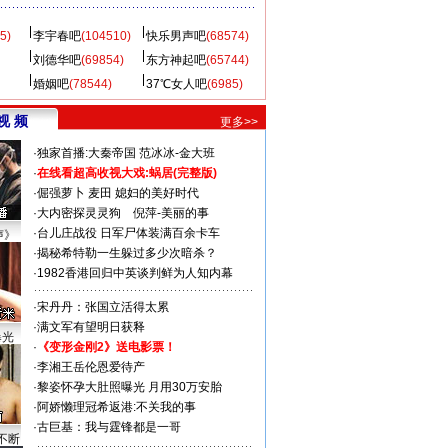
5)
李宇春吧
(104510)
快乐男声吧
(68574)
刘德华吧
(69854)
东方神起吧
(65744)
婚姻吧
(78544)
37℃女人吧
(6985)
视 频
更多>>
·
独家首播:大秦帝国
范冰冰-金大班
·
在线看超高收视大戏:
蜗居(完整版)
·
倔强萝卜
麦田
媳妇的美好时代
·
大内密探灵灵狗
倪萍-美丽的事
·
台儿庄战役 日军尸体装满百余卡车
声》
·
揭秘希特勒一生躲过多少次暗杀？
·
1982香港回归中英谈判鲜为人知内幕
·
宋丹丹：张国立活得太累
·
满文军有望明日获释
曝光
·
《变形金刚2》送电影票！
·
李湘王岳伦恩爱待产
·
黎姿怀孕大肚照曝光 月用30万安胎
·
阿娇懒理冠希返港:不关我的事
·
古巨基：我与霆锋都是一哥
不断