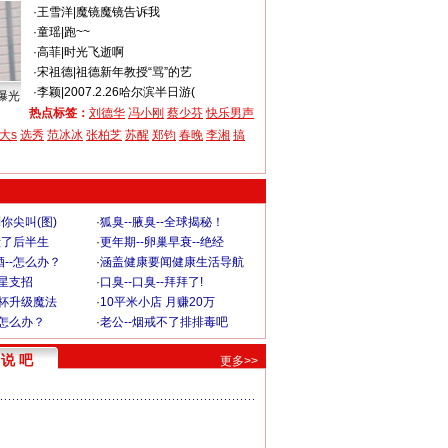
·
王雪洋
|
魔镜魔镜告诉我
·
童瑶
|
跑~~
·
高菲
|
时光飞逝啊
·
宋祖德
|
祖德新年教授“骂”的艺
·
李颖
|
2007.2.26哈尔滨半日游(
曝光
热点标签：
刘德华
冯小刚
蔡少芬
快乐男声
大s
选秀
范冰冰
张柏芝
苏醒
郑钧
春晚
李湘
搞
你尖叫(图)
·
狐臭--腋臭--全球揭秘！
毁了后半生
·
更年期--卵巢早衰--绝经
--怎么办？
·
涵盖健康要闻健康生活导航
明星支招
·
口臭--口臭--拜拜了!
罩杯升级魔法
·
10平米小店 月赚20万
-怎么办？
·
老公--烟戒不了排排毒吧
说 吧
更多>>