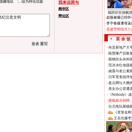
隐藏地址
设为辩论话题
我来说两句
精华区
揭田壮壮徐帆
辩论区
·
赵薇被爆已经怀
·
李宇春爆遭母逼
·
圣诞节明信片八
茶 余 饭
·
何炅获地产大亨
·
陈慧琳产后恢复
·
殷桃街头休闲装
·
范冰冰红地毯
·
姚晨与老公素
·
日军竟拿战俘
·
盘点网坛大腕
·
美女办公室遭
·
《Nobody》
·
搜狐娱乐招聘
·
台北电玩展靓丽S
·
《变形金刚
·
王岳伦爆李