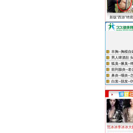
新版“西游”绝
范冰冰李冰冰大