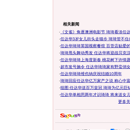
相关新闻
·
《文雀》角逐澳洲电影节 琦琦看淡任达华
·
任达华3岁女儿街头走猫步 琦琦管不住(
·
任达华琦琦英国视察餐馆 百货店贴爱的宣
·
琦琦甩头舞动秀发 任达华将迎战贝克汉
·
任达华琦琦上海度新春 桃花树下许情愿
·
超市发号施令 任达华琦琦家有野蛮俏女
·
任达华琦琦维也纳庆祝结婚10周年
·
琦琦回应任达华亿万家产之说 称心中富有
·
组图:任达华送百万皇冠 琦琦为亿元巨
·
任达华单相思两年才识琦琦 将来送女儿北
更多