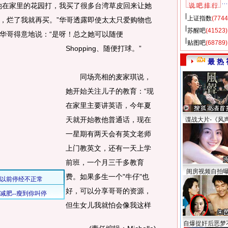
她在家里的花园打，我买了很多台湾草皮回来让她
说 吧 排 行
上证指数
(7744
，烂了我就再买。”华哥透露即使太太只爱购物也
苏醒吧
(41523)
华哥得意地说：“是呀！总之她可以随便
贴图吧
(68789)
Shopping、随便打球。
”
最 热 
同场亮相的麦家琪说，
她开始关注儿子的教育：“现
在家里主要讲英语，今年夏
天就开始教他普通话，现在
谍战大片-《风
一星期有两天会有英文老师
上门教英文，还有一天上学
前班，一个月三千多教育
闺房视频自拍
费。如果多生一个"牛仔"也
好，可以分享哥哥的资源，
但生女儿我就怕会像我这样
自爆捉奸后恶梦