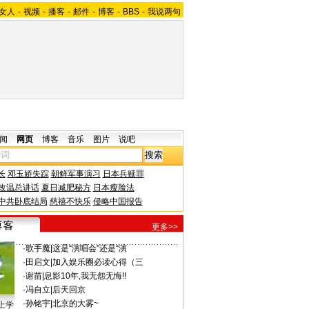
女人
-
视频
-
播客
-
邮件
-
博客
-
BBS
-
我说两句
闻
网页
博客
音乐
图片
说吧
长
邓玉娇失踪
朝鲜军事演习
日本兵赎罪
改温总讲话
夏日减肥秘方
日本瘦脸法
中共卧底结局
慈禧不快乐
侵略中国报告
更多>>
·
歌手魔
|
这是“演唱会”还是“演
·
田启文
|
加入娱乐圈必读心得（三
·
谢苗
|
息影10年,我无怨无悔!!
·
冯自立
|
后天回京
·
孙铭宇
|
北京的大雾~
上学