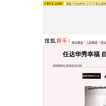
搜狐
ChinaRen
17173
焦点房
娱乐频道
>
八卦频道
>
港
任达华秀幸福 
2009年01月06日16:56