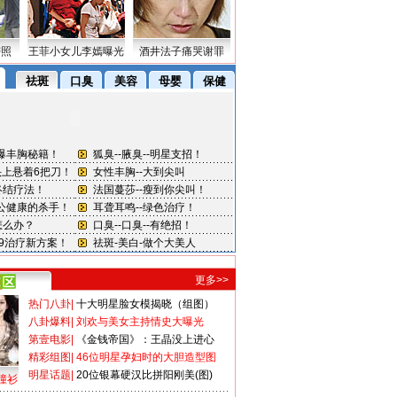
密照
王菲小女儿李嫣曝光
酒井法子痛哭谢罪
更多>>
热门八卦
|
十大明星脸女模揭晓（组图）
八卦爆料
|
刘欢与美女主持情史大曝光
第壹电影
|
《金钱帝国》：王晶没上进心
精彩组图
|
46位明星孕妇时的大胆造型图
明星话题
|
20位银幕硬汉比拼阳刚美(图)
撞衫