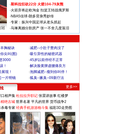
·
斯科拉狂砍22分 火箭104-79灰熊
·
火箭弃将赴欧淘金 扣篮王转战俄罗斯
·
NBA5佳球-朗多背身秀妙传
·
专家：振兴中国足球从老头抓起
连冠
·
马琳离婚分割房产 张一不舍几度落泪
爆丰胸秘诀
·
减肥--小肚子赘肉没了
你尖叫(图)
·
吸引异性的秘密武器
3000
·
45岁以前停经不正常
不误！
·
解决脸黄脾虚腰痛良方
美展现！
·
泡脚减肥--瘦到你叫停！
起一片明镜
·
狐臭--腋臭--09新疗法
更多>>
对口相声集
杜拉拉升职记
张震讲故事
红楼梦
-精绝古城
世界名著
平凡的世界
货币战争2
毒杀毒专家
经典手机游游格斗集
福彩3D走势图