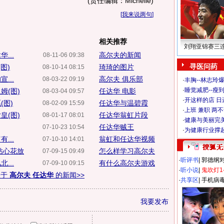
(责任编辑：Michelle)
[
我来说两句
]
相关推荐
刘翔亚锦赛三
...
高尔夫的新闻
08-11-06 09:38
寻医问药
图)
琦琦的图片
08-10-14 08:15
...
高尔夫 俱乐部
08-03-22 09:19
·
丰胸--林志玲
·
睡觉减肥--瘦到
姆(图)
任达华 电影
08-03-04 09:57
·
开这样的店 日进
(图)
任达华与温碧霞
08-02-09 15:59
·
上班 兼职 两
皇(图)
任达华翁虹片段
08-01-17 08:01
·
健康与美丽完
任达华贼王
07-10-23 10:54
·
为健康行业撑
...
翁虹和任达华视频
07-10-10 14:01
钻心花放
怎么样学习高尔夫
07-09-15 09:49
·
听评书
|
郭德纲
...
有什么高尔夫游戏
07-09-10 09:15
·
听小说
|
鬼吹灯1
关于
高尔夫 任达华
的新闻>>
·
共享区
|
手机病
我要发布