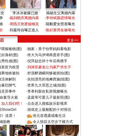
情史
李冰冰被爆已婚
揭秘生父离婚内幕
孕
·
揭刘晓庆离婚内幕
·
李幼斌新恋情曝光
婚
·
周迅王艳婆媳相见
·
陆毅爱女照首曝光
折
·
刘嘉玲自曝正造人
·
陈好新男友被曝光
 后
更多>>
喂猕猴桃(图)
·
独家：章子怡带妈妈看电影
好身材(图)
·
佟大为马伊琍再度牵手(图)
秀性感(图)
·
倪萍赵忠祥十年后再携手
服装皆为租赁
·
刘涛富豪老公为家产求生子
颜乘地铁被拍
·
舒淇醉酒瞬间惨被抓拍(图)
做活体解剖
·
实拍漂亮的地摊西施(组图)
的暴烈脾气
·
世界九大罪恶之城(组图)
遇灵异事件
·
李孝利新欢私密视频曝光
成命案导火索
·
孟庭苇可爱儿子最新照(图)
：加入我们吧！
·
点击进入搜狐娱乐影视库
howGirl
·
游戏史上最般配的十对情侣
2》送票！
·
张元首透露戒毒生活
湘胎教
·
令人惊叹太空步下楼方式