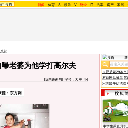
地产
搜狗
新闻
-
体育
-
S
-
娱乐
-
V
-
财经
-
IT
-
汽车
-
房产
-
家居
-
台八卦
新
自曝老婆为他学打高尔夫
央视质疑29岁市
石首网站被黑
篡
[
我来说两句
] [字号：
大
中
小
]
宋美龄牛奶洗澡
来源：东方网
中学生乘直升机