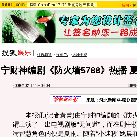
搜狐
ChinaRen
17173
焦点房地产
搜狗
新闻
-
体
娱乐频道
>
电视 TV
>
内地电视
宁财神编剧《防火墙5788》热播 
2009年02月11日04:04
[
我来
来源：河北新闻网-燕赵都
本报讯(记者秦菁)由宁财神编剧的《防火墙
谓上演了一出电视剧版“无间道”，而在剧中
满智慧角色的便是夏雨。随着“小迷糊”姚晨