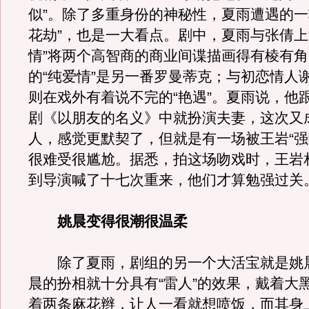
似”。除了多重身份的神秘性，夏雨遭遇的一
花劫”，也是一大看点。剧中，夏雨与张倩上
情”将两个高智商的商业间谍描画得有棱有
的“纯爱情”是另一番罗曼蒂克；与初恋情人谢
则在戏外有着说不完的“艳遇”。夏雨说，他
剧《以朋友的名义》中就扮演夫妻，这次又
人，感觉更默契了，但就是有一场被王岩“强
很难受很尴尬。据悉，拍这场吻戏时，王岩
到导演喊了十七次重来，他们才算勉强过关
姚晨变得很潮很温柔
除了夏雨，剧组的另一个大活宝就是姚
晨的扮相就十分具有“雷人”的效果，戴着大
着两条麻花辫，让人一看就想喷饭，而其身