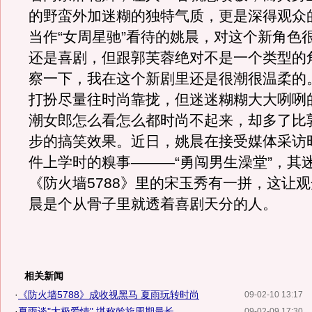
的野蛮外加迷糊的独特气质，更是深得观众
当作“女周星驰”看待的姚晨，对这个新角色
还是喜剧，但跟郭芙蓉绝对不是一个类型的
察一下，我在这个新剧里还是很潮很温柔的
打扮尽量往时尚靠拢，但迷迷糊糊大大咧咧
潮女郎怎么看怎么都时尚不起来，却多了比
步的搞笑效果。近日，姚晨在接受媒体采访
件上学时的糗事———“勇闯男生澡堂”，其
《防火墙5788》里的宋玉秀有一拼，这让
晨是个从骨子里就透着喜剧天分的人。
相关新闻
·
《防火墙5788》成收视黑马 夏雨玩转时尚
09-02-10 13:17
·
夏雨谈"太极爱情" 堪称斡旋周期最长
09-02-09 17:30