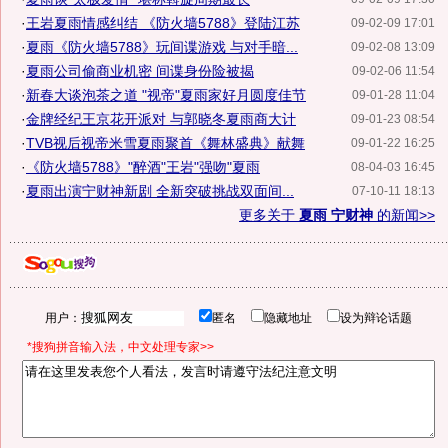
·
王岩夏雨情感纠结 《防火墙5788》登陆江苏
09-02-09 17:01
·
夏雨《防火墙5788》玩间谍游戏 与对手暗...
09-02-08 13:09
·
夏雨公司偷商业机密 间谍身份险被揭
09-02-06 11:54
·
新春大谈泡茶之道 "视帝"夏雨家好月圆度佳节
09-01-28 11:04
·
金牌经纪王京花开派对 与郭晓冬夏雨商大计
09-01-23 08:54
·
TVB视后视帝米雪夏雨聚首《舞林盛典》献舞
09-01-22 16:25
·
《防火墙5788》"醉酒"王岩"强吻"夏雨
08-04-03 16:45
·
夏雨出演宁财神新剧 全新突破挑战双面间...
07-10-11 18:13
更多关于
夏雨 宁财神
的新闻>>
用户：
匿名
隐藏地址
设为辩论话题
*搜狗拼音输入法，中文处理专家>>