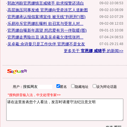
·
郭政鸿盼官恩娜慎言咸猪手 欲求报警还清白
09-02-10 08:53
·
高层施压同事发难 官恩娜向受牵连艺人道歉图
09-02-10 08:09
·
官恩娜承认报假案博宣传 被无线"判死刑"(图)
09-02-10 07:29
·
乐易玲斥官恩娜乱曝料 欲召其与受害人对...
09-02-08 12:03
·
官恩娜自曝新年愿望 想恋爱有另一伴取暖(图)
09-01-15 10:08
·
官恩娜走秀险出丑 谈及吴卓羲欠债慌张闭...
07-04-24 08:53
·
吴卓羲:佘诗曼只是工作伙伴 官恩娜不是女友
07-01-29 21:48
更多关于
官恩娜 咸猪手
的新闻>>
用户：
匿名
隐藏地址
设为辩论话题
*搜狗拼音输入法，中文处理专家>>