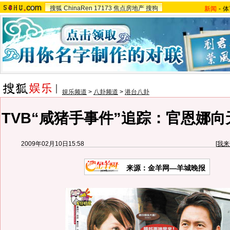
搜狐
ChinaRen
17173
焦点房地产
搜狗
新闻
-
体
娱乐频道
>
八卦频道
>
港台八卦
TVB“咸猪手事件”追踪：官恩娜
2009年02月10日15:58
[
我来
来源：金羊网—羊城晚报