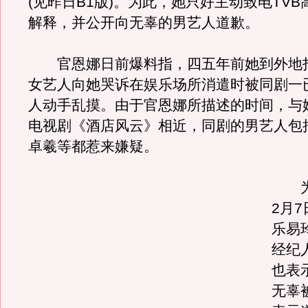
(见昨日B1版)。为此，她只好主动致电TV
解释，并公开向无辜的男艺人道歉。
官恩娜日前爆料指，四五年前她到外地
女艺人向她哭诉在娱乐场所消遣时被同剧一
人动手乱摸。由于官恩娜所描述的时间，与
电视剧《酒店风云》相近，同剧的男艺人包
卓羲等都惹来嫌疑。
为
2月
乐易
经纪人
也表
无辜