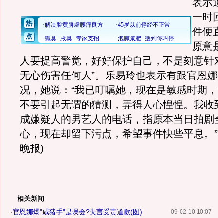
表示
一时
件便
原意
人要提高警觉，好好保护自己，不是刻意针
无心伤害任何人”。乐易玲也表示有跟官恩
况，她说：“我已叮嘱她，现在是敏感时期
不要引起无谓的猜测，弄得人心惶惶。我收
成嫌疑人的男艺人的电话，指原本当日拍剧
心，现在却留下污点，希望事件快些平息。”
晚报)
相关新闻
·
官恩娜爆"咸猪手"是误会?失言受责道歉(图)
09-02-10 10:07