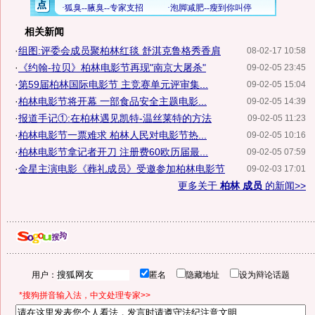
相关新闻
·
组图:评委会成员聚柏林红毯 舒淇克鲁格秀香肩
08-02-17 10:58
·
《约翰-拉贝》柏林电影节再现"南京大屠杀"
09-02-05 23:45
·
第59届柏林国际电影节 主竞赛单元评审集...
09-02-05 15:04
·
柏林电影节将开幕 一部食品安全主题电影...
09-02-05 14:39
·
报道手记①:在柏林遇见凯特-温丝莱特的方法
09-02-05 11:23
·
柏林电影节一票难求 柏林人民对电影节热...
09-02-05 10:16
·
柏林电影节拿记者开刀 注册费60欧历届最...
09-02-05 07:59
·
金星主演电影《葬礼成员》受邀参加柏林电影节
09-02-03 17:01
更多关于
柏林 成员
的新闻>>
用户：
匿名
隐藏地址
设为辩论话题
*搜狗拼音输入法，中文处理专家>>