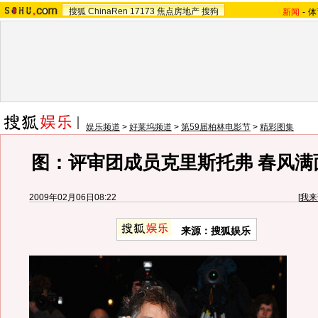
搜狐
ChinaRen
17173
焦点房地产
搜狗
新闻
-
体
娱乐频道
>
好莱坞频道
>
第59届柏林电影节
>
精彩图集
图：评审团成员克里斯托弗 春风满
2009年02月06日08:22
[
我来
来源：搜狐娱乐