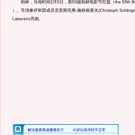
柏林，当地时间2月5日，第59届柏林电影节红毯（the 59th Berlin F
）。导演兼评审团成员克里斯托弗-施林格塞夫(Christoph Schlingen
Laberenz亮相。