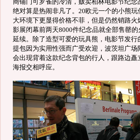
商铺门可罗雀的冷清，贩卖柏林电影节纪念
绝对算是热闹非凡了。
20
欧元一个的小熊玩
大环境下更显得价格不菲，但是仍然销路火
影展闭幕前两天
8000
件纪念品就全部售罄的
延续。除了造型可爱的玩具熊，电影节发行
提包因为实用性强而广受欢迎，波茨坦广场
会出现背着这款纪念背包的行人，跟路边矗
海报交相呼应。