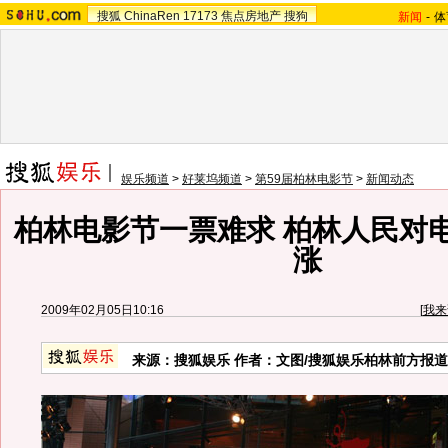
搜狐
ChinaRen
17173
焦点房地产
搜狗
新闻
-
体
娱乐频道
>
好莱坞频道
>
第59届柏林电影节
>
新闻动态
柏林电影节一票难求 柏林人民对
涨
2009年02月05日10:16
[
我来
来源：搜狐娱乐 作者：文图/搜狐娱乐柏林前方报